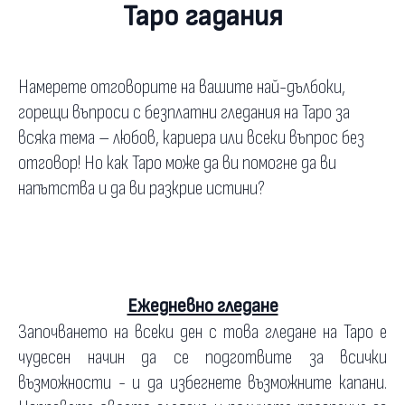
Таро гадания
Намерете отговорите на вашите най-дълбоки,
горещи въпроси с безплатни гледания на Таро за
всяка тема – любов, кариера или всеки въпрос без
отговор! Но как Таро може да ви помогне да ви
напътства и да ви разкрие истини?
Ежедневно гледане
Започването на всеки ден с това гледане на Таро е
чудесен начин да се подготвите за всички
възможности - и да избегнете възможните капани.