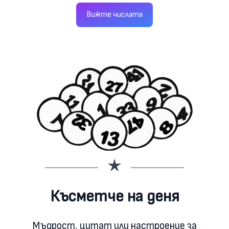
Вижте числата
Късметче на деня
Мъдрост, цитат или настроение за