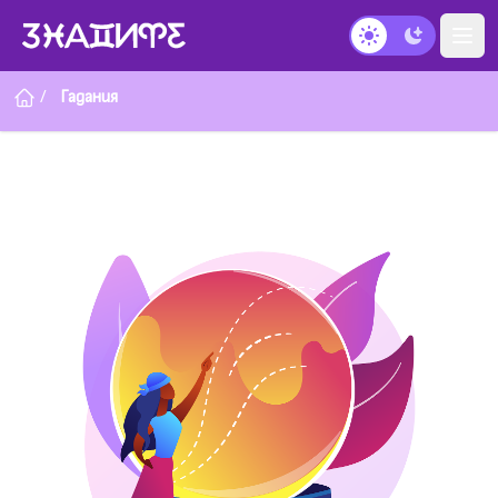
Тъмен режим
/
Гадания