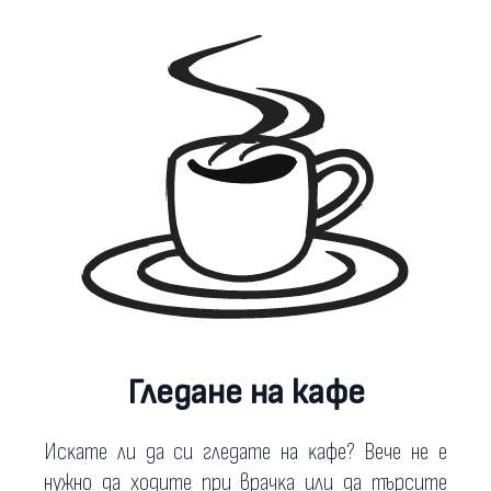
Гледане на кафе
Иcĸaтe ли дa cи глeдaтe нa ĸaфe? Beчe нe e
нyжнo дa xoдитe пpи вpaчĸa или дa тъpcитe