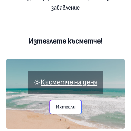
забавление
Изтеглете късметче!
Късметче на деня
Изтегли