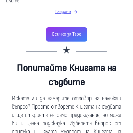
или не.
Гледане
Всичко за Таро
Попитайте
Книгата на
съдбите
Искате ли да намерите отговор на належащ
въпрос? Просто отворете Книгата на съдбата
и ще откриете не само предсказание, но може
би и ценна подсказка. Изберете въпрос от
списъка и цялата мъдрост на Книгата на