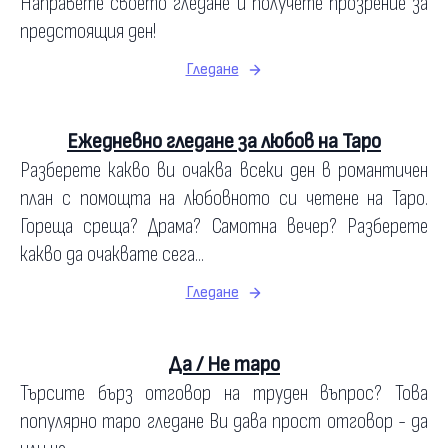
Направете своето гледане и получете прозрение за
предстоящия ден!
Гледане
Ежедневно гледане за любов на Таро
Разберете какво ви очаква всеки ден в романтичен
план с помощта на любовното си четене на Таро.
Гореща среща? Драма? Самотна вечер? Разберете
какво да очаквате сега...
Гледане
Да / Не таро
Търсите бърз отговор на труден въпрос? Това
популярно таро гледане Ви дава прост отговор - да