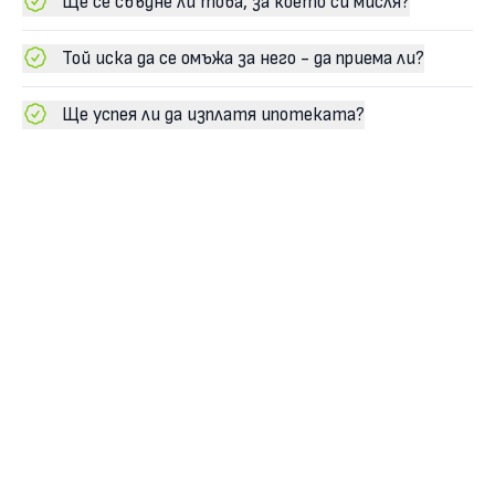
Ще се сбъдне ли това, за което си мисля?
Той иска да се омъжа за него - да приема ли?
Ще успея ли да изплатя ипотеката?