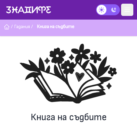
Тъмен режим
/
Гадания
/
Книга на съдбите
Книга на съдбите