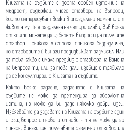
Книгата на съдбите е доста особен източник на
мъдрост, съдържащ много отговори на въпроси,
които интересуват всеки в определени моменти от
живота му. Тя е разделена на четири глави, във всяка
от които можете да изберете въпрос и да получите
отговор. Понякога е строга, понякога безразлична,
но отговорите ѝ винаги предизвикват размисъл. Или
за това какво е имала предвид с отговора на Вамона
на въпроса ти, или за това дали изобщо е трябвало
да се консултираш с Книгата на съдбите.
Както всяко гадаене, гадаенето с Книгата на
съдбите не може да претендира за абсолютна
истина, но може да ви даде няколко добри идеи.
Избягвайте да задавате на Книгата на съдбите един
и същ въпрос отново и отново - тя не може да го
понесе, винаги ще получавате различни отговори, а