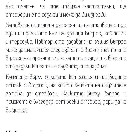
ако сметне, че сте твърде настоятелни, ще
отговори не по реда си и може да ви изнерви.
Затова се опитайте да ограничите отговора си до
един и преминете към следващия въпрос, който ви
интересува. Повторното задаване на същия въпрос
може да има смисъл след известно време, когато сте
в друго настроение или когато ситуацията, в която
сте задали Книгата на съдбите, се е развила.
Кликнете върху желаната категория и ще видите
списък с въпроси, на които Книгата на съдбите е
готова да отговори. Кликнете върху въпрос и
приемете с благодарност всеки отговор, дори да не
ви допада.