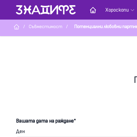
Хороскопи
/
Съвместимост
/
Потенциални любовни партн
Вашата дата на раждане*
Ден