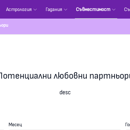
Астрология
Гадания
Съвместимост
Съ
ьори
Потенциални любовни партньор
desc
Месец
Го