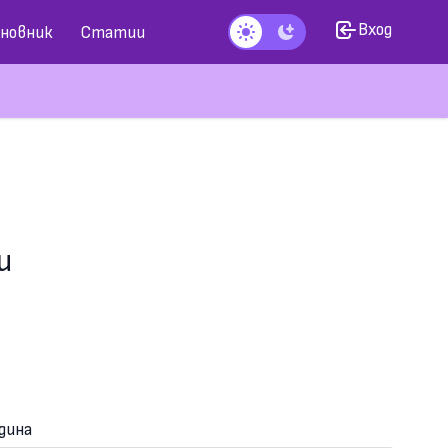
Вход
новник
Статии
Тъмен режим
и
дина