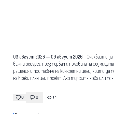
03 август 2026 — 09 август 2026
- Очаквайте да
важни ресурси през първата половина на седмицата.
решения и поставяне на конкретни цели, които да 
на всеки план или проект. Ако търсите нова или п
0
0
14
Коментари
гледания
харесвания