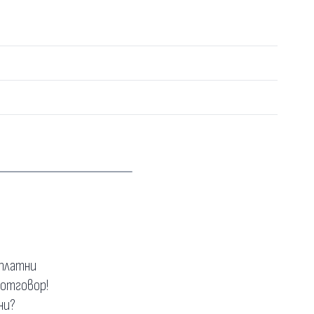
зплатни
 отговор!
ни?