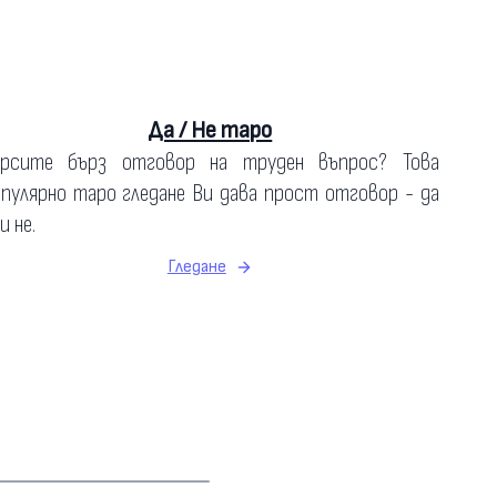
Да / Не таро
ърсите бърз отговор на труден въпрос? Това
пулярно таро гледане Ви дава прост отговор - да
и не.
Гледане