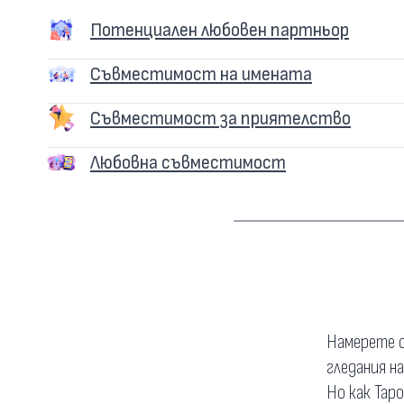
Потенциален любовен партньор
Съвместимост на имената
Съвместимост за приятелство
Любовна съвместимост
Намерете о
гледания н
Но как Тар