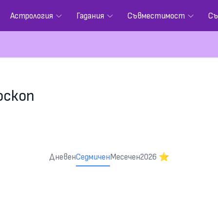
Астрология
Гадания
Съвместимост
Съ
оскоп
Дневен
Седмичен
Месечен
2026 ⭐