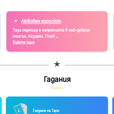
Любовен хороскоп
Тази седмица е напрегната в най-добрия
смисъл, Козирог. Първ ...
вижте още
Гадания
Гледане на Таро