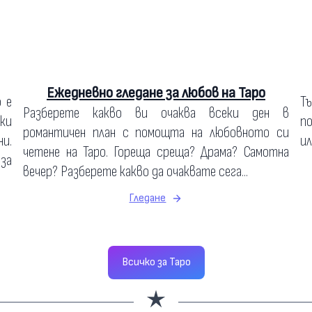
Ежедневно гледане за любов на Таро
о е
Т
Разберете какво ви очаква всеки ден в
ки
по
романтичен план с помощта на любовното си
и.
ил
четене на Таро. Гореща среща? Драма? Самотна
 за
вечер? Разберете какво да очаквате сега...
Гледане
Всичко за Таро