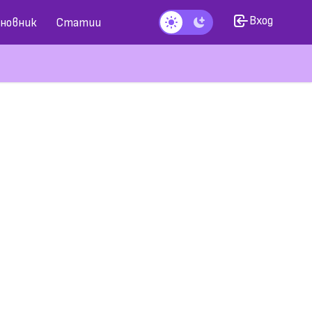
Вход
новник
Статии
Тъмен режим