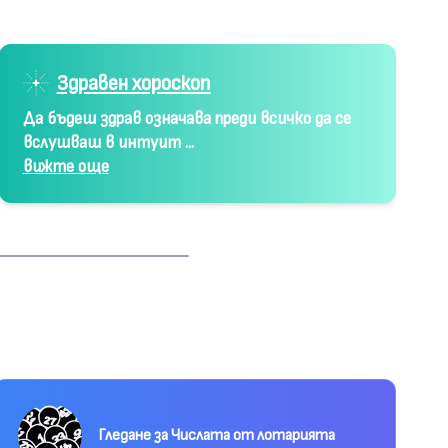
Здравен хороскоп
Да бъдеш здрав означава преди всичко да се
вслушваш в интуит ...
вижте още
Гледане за Числата от лотарията