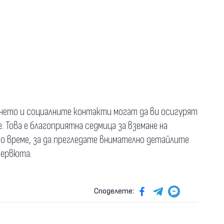
ането и социалните контакти могат да ви осигурят
 Това е благоприятна седмица за вземане на
но време, за да прегледате внимателно детайлите
тервюта.
Споделете: