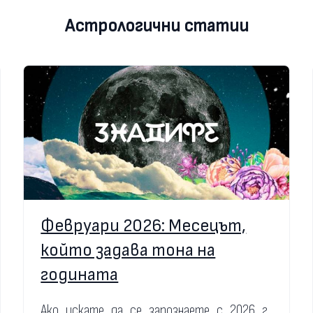
Астрологични статии
Февруари 2026: Месецът,
който задава тона на
годината
Ако искате да се запознаете с 2026 г.,