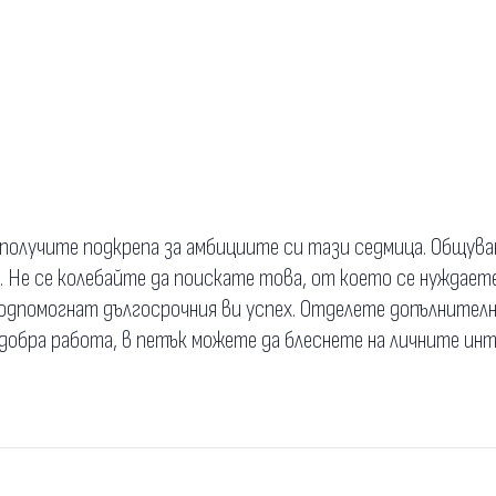
 получите подкрепа за амбициите си тази седмица. Общув
 Не се колебайте да поискате това, от което се нуждаете.
подпомогнат дългосрочния ви успех. Отделете допълнител
о-добра работа, в петък можете да блеснете на личните ин