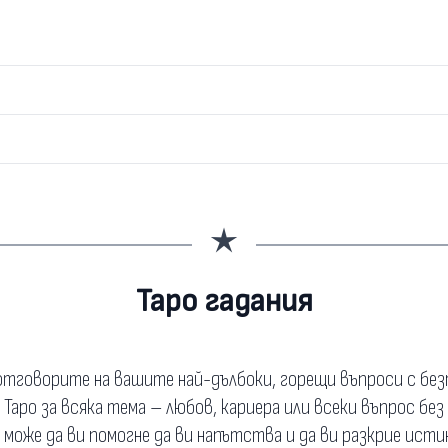
Таро гадания
тговорите на вашите най-дълбоки, горещи въпроси с бе
а Таро за всяка тема – любов, кариера или всеки въпрос без
о може да ви помогне да ви напътства и да ви разкрие исти