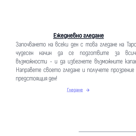
Ежедневно гледане
Започването на всеки ден с това гледане на Тар
чудесен начин да се подготвите за всич
възможности - и да избегнете възможните капан
Направете своето гледане и получете прозрение
предстоящия ден!
Гледане