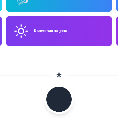
Късметче на деня