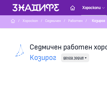
Хороскопи
/
Хороскоп
/
Седмичен
/
Работен
/
Козирог
Седмичен работен хор
Козирог
друга зодия