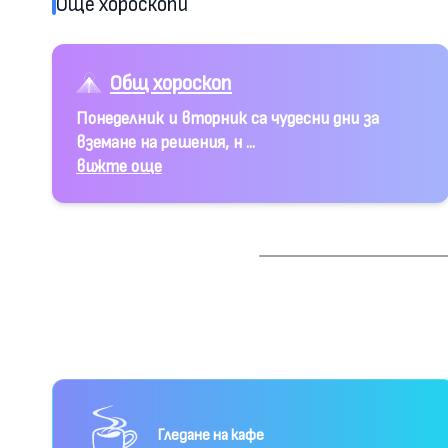
Още хороскопи
Общ хороскоп
Понеделник и вторник са чудесни дни за
вземане на решения, н ...
вижте още
Гледане на кафе