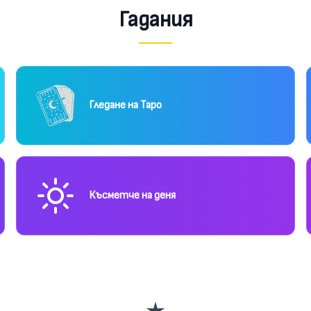
Гадания
Гледане на Таро
Късметче на деня