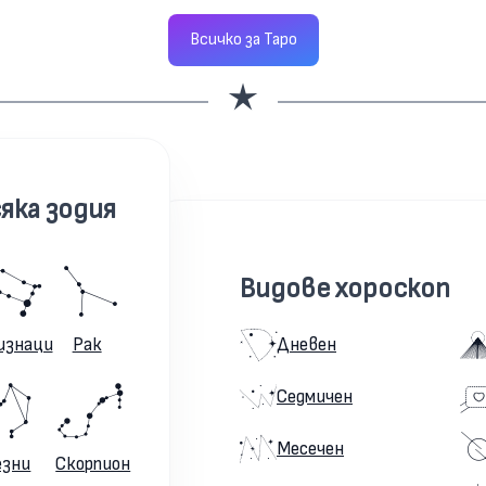
Всичко за Таро
яка зодия
Видове хороскоп
изнаци
Рак
Дневен
Седмичен
Месечен
езни
Скорпион