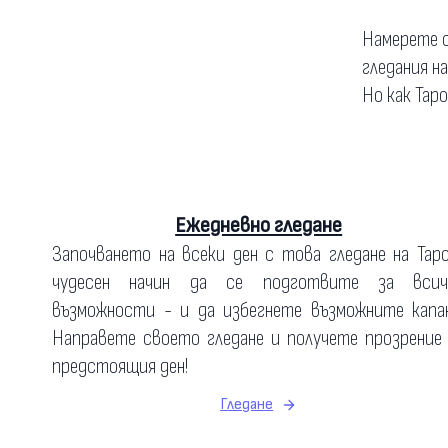
Намерете о
гледания н
Но как Тар
Ежедневно гледане
Започването на всеки ден с това гледане на Тар
чудесен начин да се подготвите за всич
възможности - и да избегнете възможните капан
Направете своето гледане и получете прозрение
предстоящия ден!
Гледане