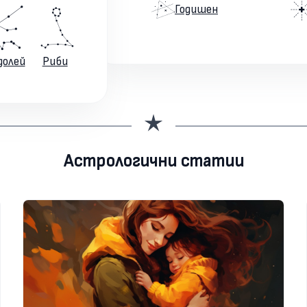
Годишен
долей
Риби
Астрологични статии