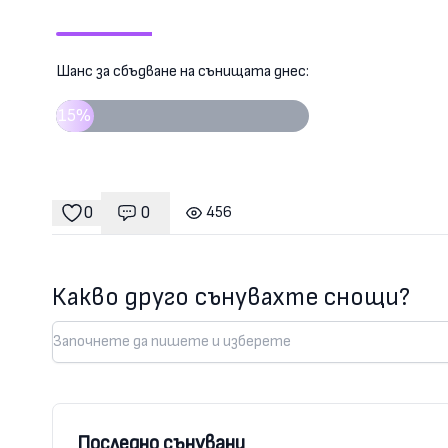
Шанс за сбъдване на сънищата днес:
15%
0
0
456
Коментари
гледания
харесвания
Какво друго сънувахте снощи?
Последно сънувани