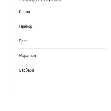
Сачма
Прякор
Брод
Маратон
Варвари