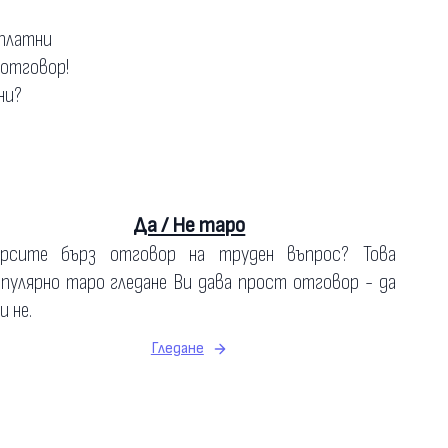
зплатни
 отговор!
ни?
Да / Не таро
ърсите бърз отговор на труден въпрос? Това
пулярно таро гледане Ви дава прост отговор - да
и не.
Гледане