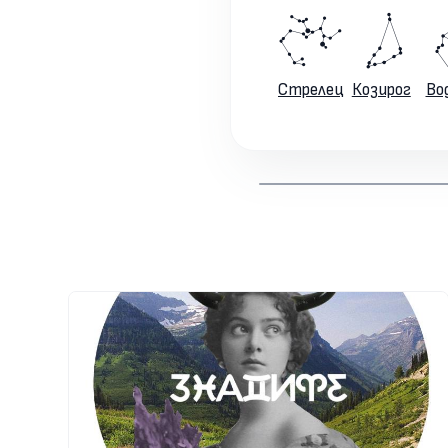
Стрелец
Козирог
Во