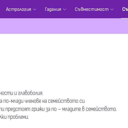
Астрология
Гадания
Съвместимост
Съ
ности и главоболия.
а по-млади членове на семейството си.
и ти предстоят грижи за по – младите в семейството.
лки проблеми.