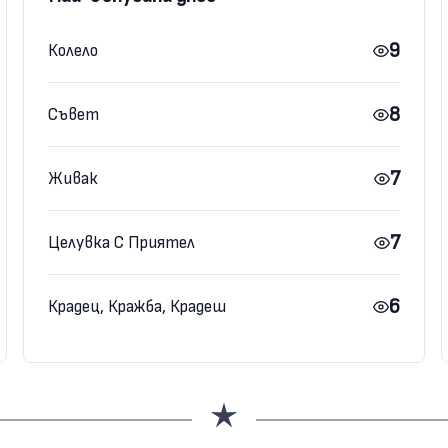
9
Колело
8
Съвет
7
Живак
7
Целувка С Приятел
6
Крадец, Кражба, Крадеш