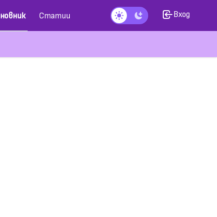
Вход
новник
Статии
Тъмен режим