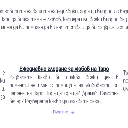
тговорите на вашите най-дълбоки, горещи въпроси с бе
а Таро за всяка тема – любов, кариера или всеки въпрос без
о може да ви помогне да ви напътства и да ви разкрие исти
Ежедневно гледане за любов на Таро
о е
Т
Разберете какво ви очаква всеки ден в
ки
по
романтичен план с помощта на любовното си
и.
ил
четене на Таро. Гореща среща? Драма? Самотна
 за
вечер? Разберете какво да очаквате сега...
Гледане