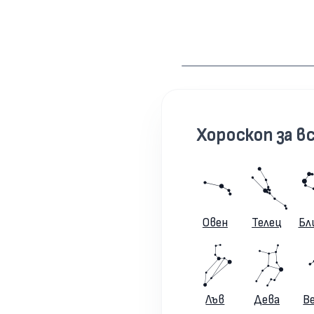
Хороскоп за вс
Овен
Телец
Бл
Лъв
Дева
В