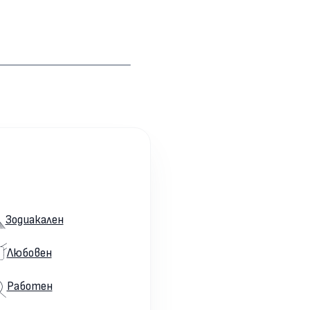
Зодиакален
Любовен
Работен