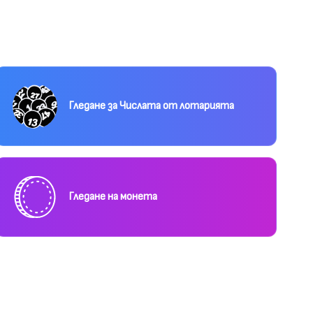
Гледане за Числата от лотарията
Гледане на монета