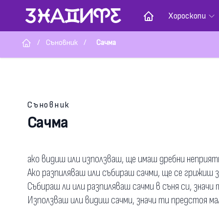
Хороскопи
/
Съновник
/
Сачма
Съновник
Сачма
ако видиш или използваш, ще имаш дребни неприят
Ако разпиляваш или събираш сачми, ще се грижиш з
Събираш ли или разпиляваш сачми в съня си, знач
Използваш или видиш сачми, значи ти предстоя ма