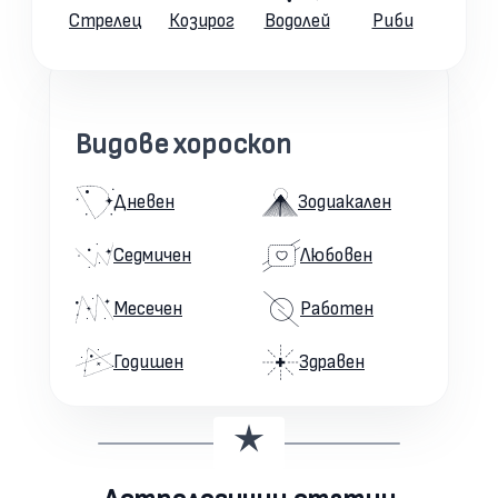
Стрелец
Козирог
Водолей
Риби
Видове хороскоп
Дневен
Зодиакален
Седмичен
Любовен
Месечен
Работен
Годишен
Здравен