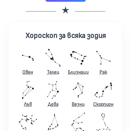
Хороскоп за всяка зодия
Овен
Телец
Близнаци
Рак
Лъв
Дева
Везни
Скорпион