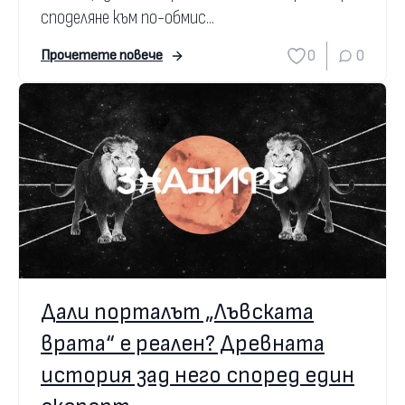
споделяне към по-обмис...
0
0
Прочетете повече
Дали порталът „Лъвската
врата“ е реален? Древната
история зад него според един