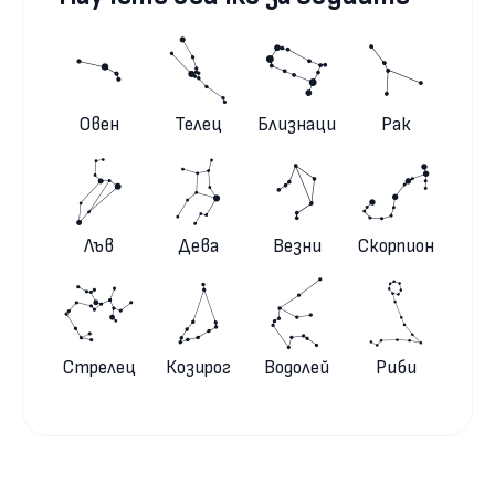
Овен
Телец
Близнаци
Рак
Лъв
Дева
Везни
Скорпион
Стрелец
Козирог
Водолей
Риби