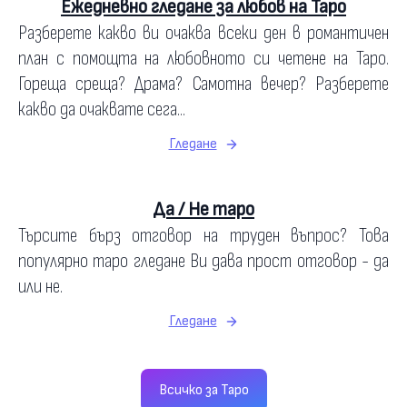
Ежедневно гледане за любов на Таро
Разберете какво ви очаква всеки ден в романтичен
план с помощта на любовното си четене на Таро.
Гореща среща? Драма? Самотна вечер? Разберете
какво да очаквате сега...
Гледане
Да / Не таро
Търсите бърз отговор на труден въпрос? Това
популярно таро гледане Ви дава прост отговор - да
или не.
Гледане
Всичко за Таро