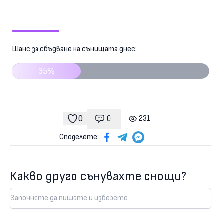
Шанс за сбъдване на сънищата днес:
35%
0
0
231
Коментари
гледания
харесвания
Споделете:
Какво друго сънувахте снощи?