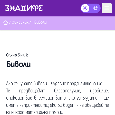
Тъмен режим
/
Съновник
/
Биволи
Съновник
Биволи
Ако сънувате биволи - чудесно предзнаменование.
Те предвещават благополучие, изобилие,
спокойствие в семейството; ако ги яздите - ще
имате неприятности; ако ви бодат - не обещавайте
на никого материална помощ.