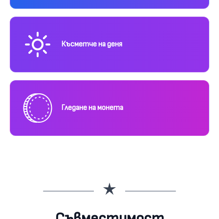
Късметче на деня
Гледане на монета
Съвместимост