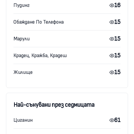
16
Пудинг
15
Обаждане По Телефона
15
Марули
15
Крадец, Кражба, Крадеш
15
Жилище
Най-сънувани през седмицата
61
Циганин