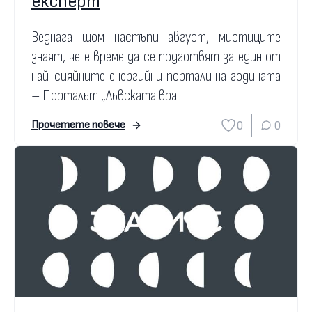
експерт
Веднага щом настъпи август, мистиците
знаят, че е време да се подготвят за един от
най-сияйните енергийни портали на годината
– Порталът „Лъвската вра...
0
0
Прочетете повече