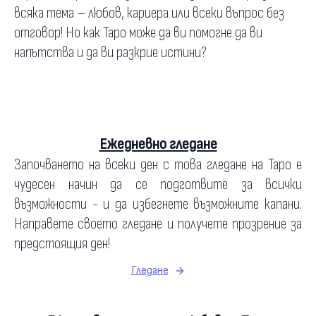
всяка тема – любов, кариера или всеки въпрос без
отговор! Но как Таро може да ви помогне да ви
напътства и да ви разкрие истини?
Ежедневно гледане
Започването на всеки ден с това гледане на Таро е
чудесен начин да се подготвите за всички
възможности - и да избегнете възможните капани.
Направете своето гледане и получете прозрение за
предстоящия ден!
Гледане