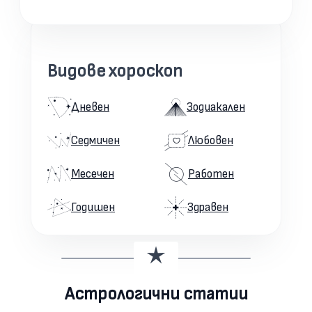
Видове хороскоп
Дневен
Зодиакален
Седмичен
Любовен
Месечен
Работен
Годишен
Здравен
Астрологични статии