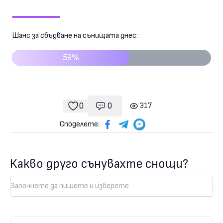
Шанс за сбъдване на сънищата днес:
59%
0
0
317
Коментари
гледания
харесвания
Споделете:
Какво друго сънувахте снощи?