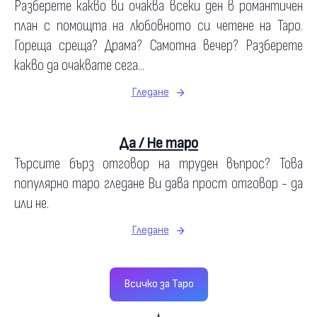
Разберете какво ви очаква всеки ден в романтичен
план с помощта на любовното си четене на Таро.
Гореща среща? Драма? Самотна вечер? Разберете
какво да очаквате сега...
Гледане
Да / Не таро
Търсите бърз отговор на труден въпрос? Това
популярно таро гледане Ви дава прост отговор - да
или не.
Гледане
Всичко за Таро