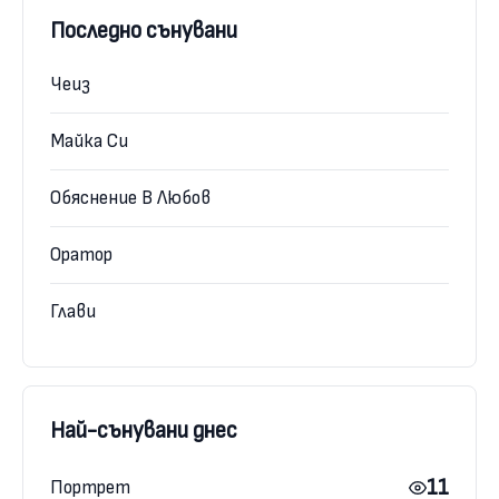
Последно сънувани
Чеиз
Майка Си
Обяснение В Любов
Оратор
Глави
Най-сънувани днес
11
Портрет