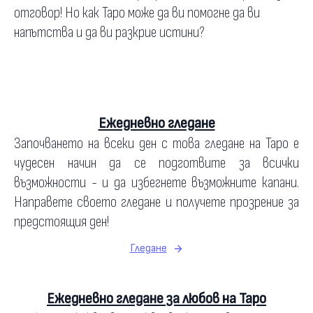
отговор! Но как Таро може да ви помогне да ви
напътства и да ви разкрие истини?
Ежедневно гледане
Започването на всеки ден с това гледане на Таро е
чудесен начин да се подготвите за всички
възможности - и да избегнете възможните капани.
Направете своето гледане и получете прозрение за
предстоящия ден!
Гледане
Ежедневно гледане за любов на Таро