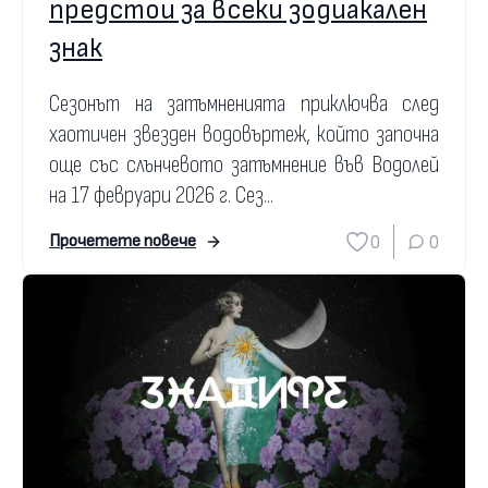
предстои за всеки зодиакален
знак
Сезонът на затъмненията приключва след
хаотичен звезден водовъртеж, който започна
още със слънчевото затъмнение във Водолей
на 17 февруари 2026 г. Сез...
0
0
Прочетете повече