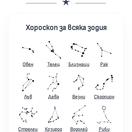
Хороскоп за всяка зодия
Овен
Телец
Близнаци
Рак
Лъв
Дева
Везни
Скорпион
Стрелец
Козирог
Водолей
Риби