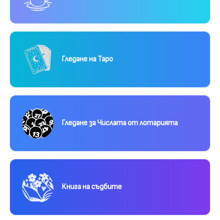
Гледане на Таро
Гледане за Числата от лотарията
Книга на съдбите