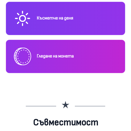
Късметче на деня
Гледане на монета
Съвместимост