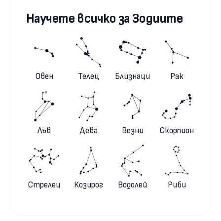
Научете всичко за Зодиите
Овен
Телец
Близнаци
Рак
Лъв
Дева
Везни
Скорпион
Стрелец
Козирог
Водолей
Риби