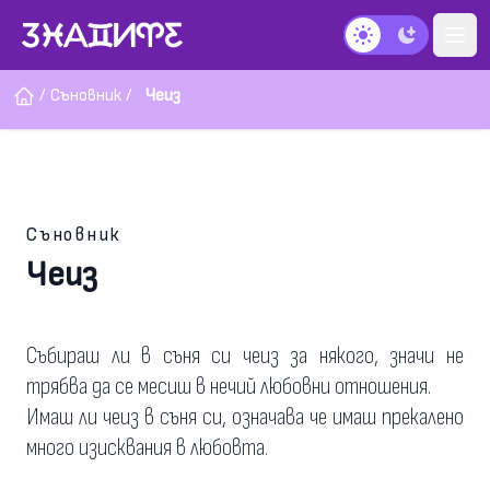
Тъмен режим
/
Съновник
/
Чеиз
Съновник
Чеиз
Събираш ли в съня си чеиз за някого, значи не
трябва да се месиш в нечий любовни отношения.
Имаш ли чеиз в съня си, означава че имаш прекалено
много изисквания в любовта.