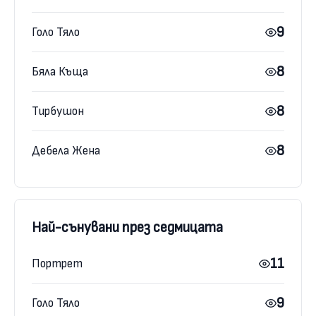
9
Голо Тяло
8
Бяла Къща
8
Тирбушон
8
Дебела Жена
Най-сънувани през седмицата
11
Портрет
9
Голо Тяло