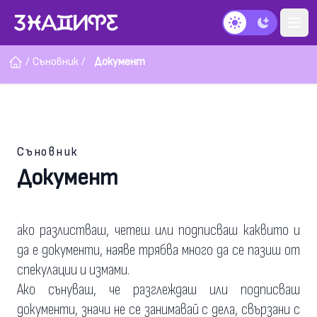
Тъмен режим
/
Съновник
/
Документ
Съновник
Документ
ако разлистваш, четеш или подписваш каквито и
да е документи, наяве трябва много да се пазиш от
спекулации и измами.
Ако сънуваш, че разглеждаш или подписваш
документи, значи не се занимавай с дела, свързани с