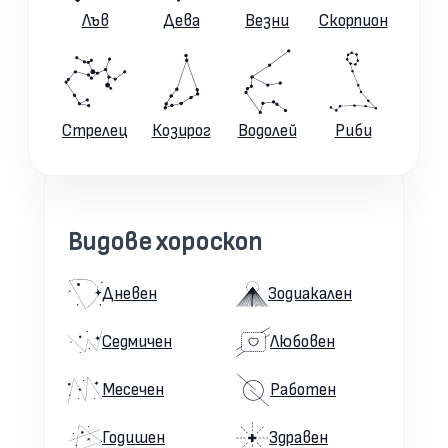
Лъв
Дева
Везни
Скорпион
Стрелец
Козирог
Водолей
Риби
Видове хороскоп
Дневен
Зодиакален
Седмичен
Любовен
Месечен
Работен
Годишен
Здравен