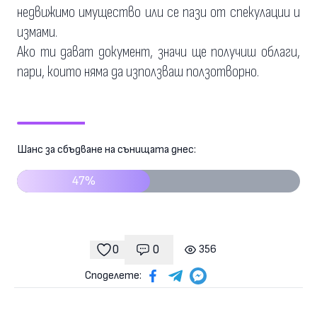
недвижимо имущество или се пази от спекулации и
измами.
Ако ти дават документ, значи ще получиш облаги,
пари, които няма да използваш ползотворно.
Шанс за сбъдване на сънищата днес:
47%
0
0
356
Коментари
гледания
харесвания
Споделете: