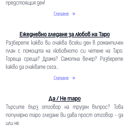
предстоящия ден!
Гледане
Ежедневно гледане за любов на Таро
Разберете какво ви очаква всеки ден в романтичен
план с помощта на любовното си четене на Таро.
Гореща среща? Драма? Самотна вечер? Разберете
какво да очаквате сега...
Гледане
Да / Не таро
Търсите бърз отговор на труден въпрос? Това
популярно таро гледане Ви дава прост отговор - да
или не.