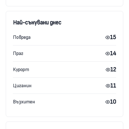
Най-сънувани днес
15
Повреда
14
Праг
12
Курорт
11
Циганин
10
Възхитен