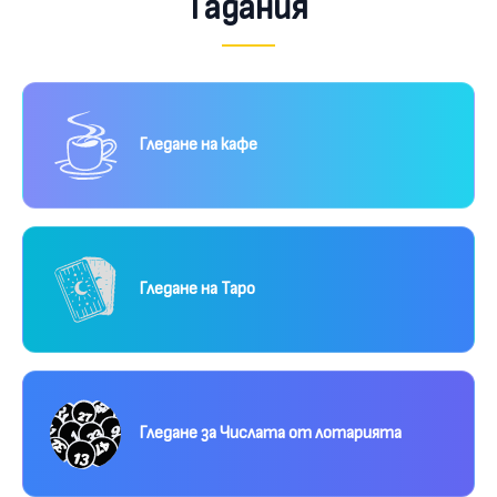
Гадания
Гледане на кафе
Гледане на Таро
Гледане за Числата от лотарията