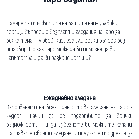
Намерете отговорите на вашите най-дълбоки,
горещи въпроси с безплатни гледания на Таро за
всяка тема – любов, кариера или всеки въпрос без
отговор! Но как Таро може да ви помогне да ви
напътства и да ви разкрие истини?
Ежедневно гледане
Започването на всеки ден с това гледане на Таро е
чудесен начин да се подготвите за всички
възможности - и да избегнете възможните капани.
Направете своето гледане и получете прозрение за