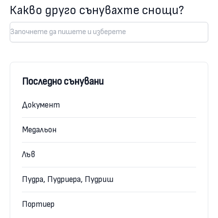
Какво друго сънувахте снощи?
Последно сънувани
Документ
Медальон
Лъв
Пудра, Пудриера, Пудриш
Портиер