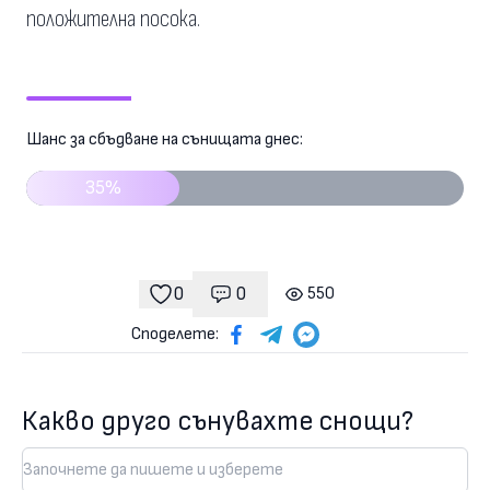
положителна посока.
Шанс за сбъдване на сънищата днес:
35%
0
0
550
Коментари
гледания
харесвания
Споделете:
Какво друго сънувахте снощи?