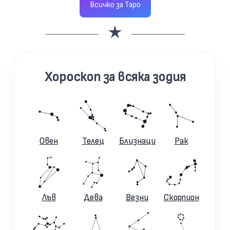
Всичко за Таро
Хороскоп за всяка зодия
Овен
Телец
Близнаци
Рак
Лъв
Дева
Везни
Скорпион