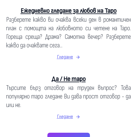
Ежедневно гледане за любов на Таро
Разберете какво ви очаква всеки ден в романтичен
план с помощта на любовното си четене на Таро.
Гореща среща? Драма? Самотна вечер? Разберете
какво да очаквате сега...
Гледане
Да / Не таро
Търсите бърз отговор на труден въпрос? Това
популярно таро гледане Ви дава прост отговор - да
или не.
Гледане