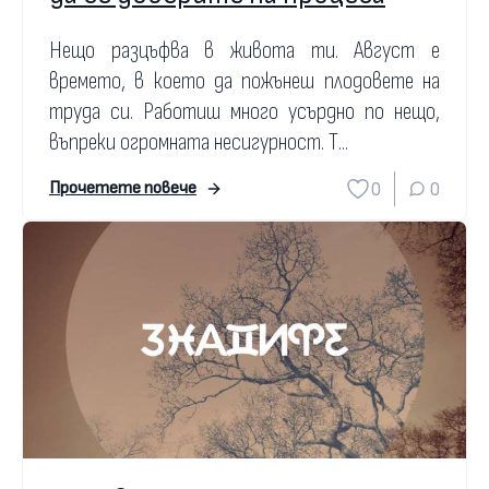
Нещо разцъфва в живота ти. Август е
времето, в което да пожънеш плодовете на
труда си. Работиш много усърдно по нещо,
въпреки огромната несигурност. Т...
0
0
Прочетете повече