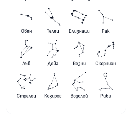
Овен
Телец
Близнаци
Рак
Лъв
Дева
Везни
Скорпион
Стрелец
Козирог
Водолей
Риби