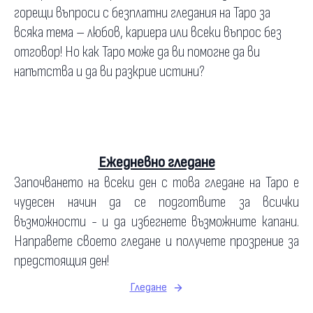
горещи въпроси с безплатни гледания на Таро за
всяка тема – любов, кариера или всеки въпрос без
отговор! Но как Таро може да ви помогне да ви
напътства и да ви разкрие истини?
Ежедневно гледане
Започването на всеки ден с това гледане на Таро е
чудесен начин да се подготвите за всички
възможности - и да избегнете възможните капани.
Направете своето гледане и получете прозрение за
предстоящия ден!
Гледане