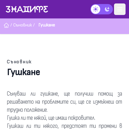
Тъмен режим
/
Съновник
/
Гушкане
Съновник
Гушкане
Сънуваш ли гушкане, ще получиш помощ за
решаването на проблемите си, ще се измъкнеш от
трудно положение.
Гушка ли те някой, ще имаш покровител.
Гушкаш ли ти някого, предстоят ти промени в