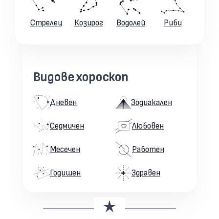
Стрелец
Козирог
Водолей
Риби
Видове хороскоп
Дневен
Зодиакален
Седмичен
Любовен
Месечен
Работен
Годишен
Здравен