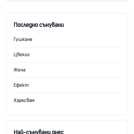
Последно сънувани
Гушкане
Цвекло
Женa
Ефект
Харесвам
Най-сънувани днес