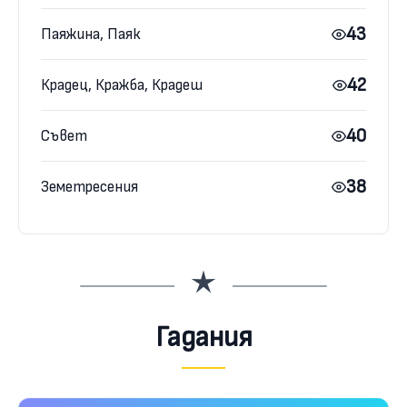
43
Паяжина, Паяк
42
Крадец, Кражба, Крадеш
40
Съвет
38
Земетресения
Гадания