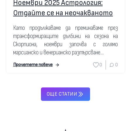
Ноември 2025 Астрология:
Отдайте се на неочакваното
Като продължаваме да преминаваме през
трансформиращите дълбини на сезона на
Скорпиона, ноември започва с голямо
марсианско и венерианско разтърсване....
0
0
Прочетете повече
ОЩЕ СТАТИИ