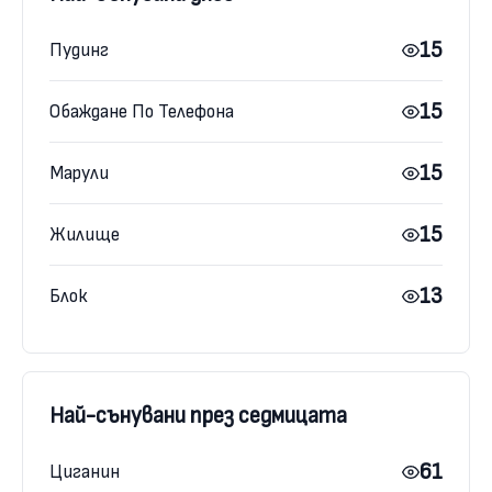
15
Пудинг
15
Обаждане По Телефона
15
Марули
15
Жилище
13
Блок
Най-сънувани през седмицата
61
Циганин