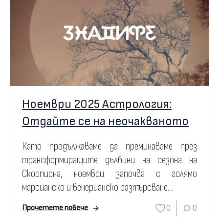
Ноември 2025 Астрология:
Отдайте се на неочакваното
Като продължаваме да преминаваме през
трансформиращите дълбини на сезона на
Скорпиона, ноември започва с голямо
марсианско и венерианско разтърсване....
0
0
Прочетете повече