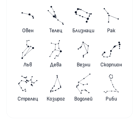
Овен
Телец
Близнаци
Рак
Лъв
Дева
Везни
Скорпион
Стрелец
Козирог
Водолей
Риби