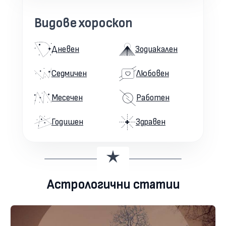
Видове хороскоп
Дневен
Зодиакален
Седмичен
Любовен
Месечен
Работен
Годишен
Здравен
Астрологични статии