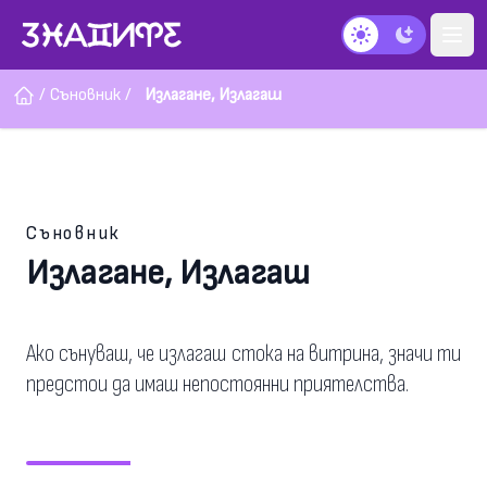
Тъмен режим
/
Съновник
/
Излагане, Излагаш
Съновник
Излагане, Излагаш
Ако сънуваш, че излагаш стока на витрина, значи ти
предстои да имаш непостоянни приятелства.