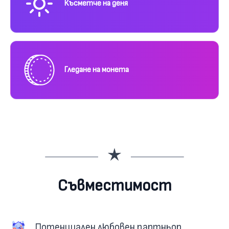
Късметче на деня
Гледане на монета
Съвместимост
Потенциален любовен партньор