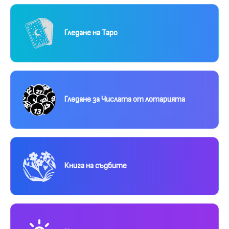
Гледане на Таро
Гледане за Числата от лотарията
Книга на съдбите