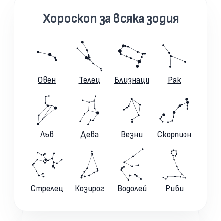
Хороскоп за всяка зодия
Овен
Телец
Близнаци
Рак
Лъв
Дева
Везни
Скорпион
Стрелец
Козирог
Водолей
Риби