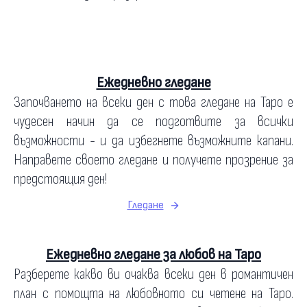
Ежедневно гледане
Започването на всеки ден с това гледане на Таро е
чудесен начин да се подготвите за всички
възможности - и да избегнете възможните капани.
Направете своето гледане и получете прозрение за
предстоящия ден!
Гледане
Ежедневно гледане за любов на Таро
Разберете какво ви очаква всеки ден в романтичен
план с помощта на любовното си четене на Таро.