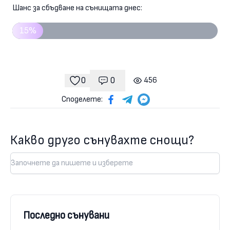
Шанс за сбъдване на сънищата днес:
15%
0
0
456
Коментари
гледания
харесвания
Споделете:
Какво друго сънувахте снощи?
Последно сънувани