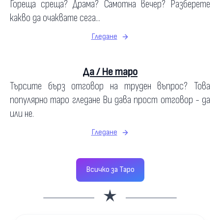
Гореща среща? Драма? Самотна вечер? Разберете
какво да очаквате сега...
Гледане
Да / Не таро
Търсите бърз отговор на труден въпрос? Това
популярно таро гледане Ви дава прост отговор - да
или не.
Гледане
Всичко за Таро