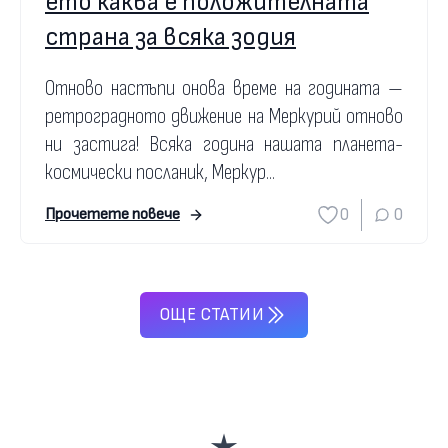
ето каква е положителната
страна за всяка зодия
Отново настъпи онова време на годината —
ретроградното движение на Меркурий отново
ни застига! Всяка година нашата планета-
космически посланик, Меркур...
0
0
Прочетете повече
ОЩЕ СТАТИИ