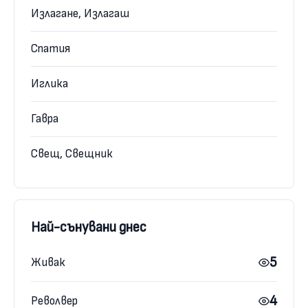
Излагане, Излагаш
Спатия
Иглика
Гавра
Свещ, Свещник
Най-сънувани днес
5
Живак
4
Револвер