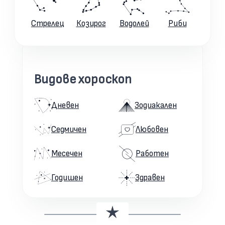
Стрелец
Козирог
Водолей
Риби
Видове хороскоп
Дневен
Зодиакален
Седмичен
Любовен
Месечен
Работен
Годишен
Здравен