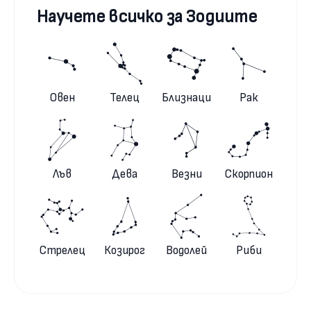
Научете всичко за Зодиите
Овен
Телец
Близнаци
Рак
Лъв
Дева
Везни
Скорпион
Стрелец
Козирог
Водолей
Риби