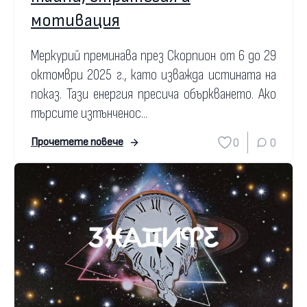
мотивация
Меркурий преминава през Скорпион от 6 до 29
октомври 2025 г., като изважда истината на
показ. Тази енергия пресича объркването. Ако
търсите изтънченос...
0
0
Прочетете повече