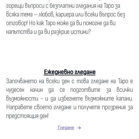
горещи въпроси с безплатни гледания на Таро за
всяка тема – любов, кариера или всеки въпрос без
отговор! Но как Таро може да ви помогне да ви
напътства и да ви разкрие истини?
Ежедневно гледане
Започването на всеки ден с това гледане на Таро е
чудесен начин да се подготвите за всички
възможности - и да избегнете възможните капани.
Направете своето гледане и получете прозрение за
предстоящия ден!
Гледане