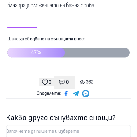
благоразположението на важна особа.
Шанс за сбъдване на сънищата днес:
47%
0
0
362
Коментари
гледания
харесвания
Споделете:
Какво друго сънувахте снощи?