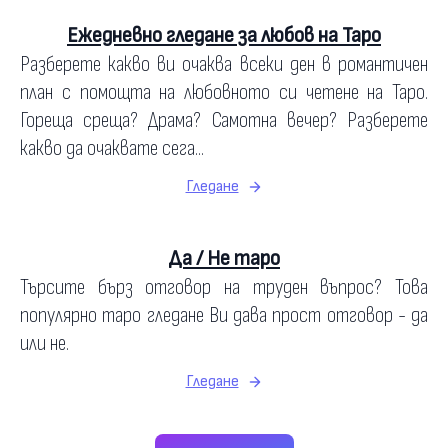
Ежедневно гледане за любов на Таро
Разберете какво ви очаква всеки ден в романтичен
план с помощта на любовното си четене на Таро.
Гореща среща? Драма? Самотна вечер? Разберете
какво да очаквате сега...
Гледане
Да / Не таро
Търсите бърз отговор на труден въпрос? Това
популярно таро гледане Ви дава прост отговор - да
или не.
Гледане