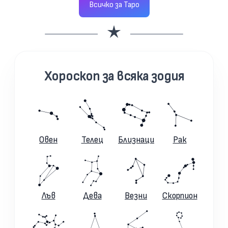
Всичко за Таро
Хороскоп за всяка зодия
Овен
Телец
Близнаци
Рак
Лъв
Дева
Везни
Скорпион