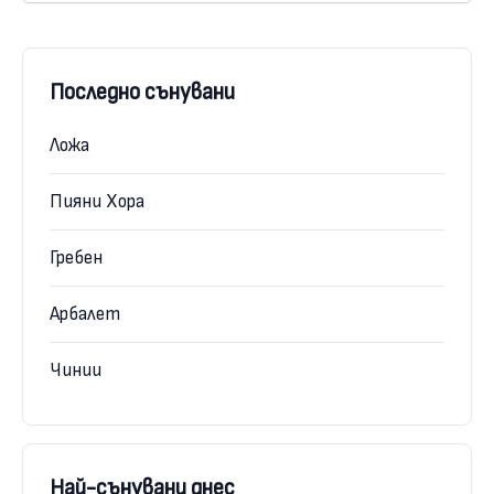
Последно сънувани
Ложа
Пияни Хора
Гребен
Арбалет
Чинии
Най-сънувани днес