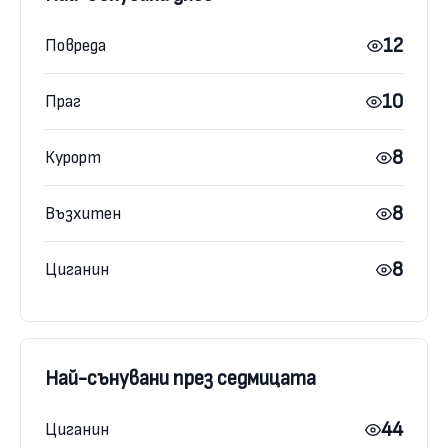
12
Повреда
10
Праг
8
Курорт
8
Възхитен
8
Циганин
Най-сънувани през седмицата
44
Циганин