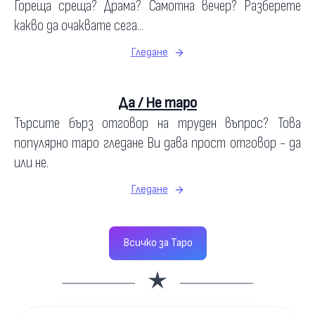
Гореща среща? Драма? Самотна вечер? Разберете
какво да очаквате сега...
Гледане
Да / Не таро
Търсите бърз отговор на труден въпрос? Това
популярно таро гледане Ви дава прост отговор - да
или не.
Гледане
Всичко за Таро