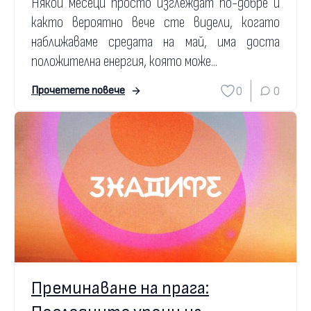
Някои месеци просто изглеждат по-добре и
както вероятно вече сте видели, когато
наближаваме средата на май, има доста
положителна енергия, която може...
0
0
Прочетете повече
Преминаване на прага: