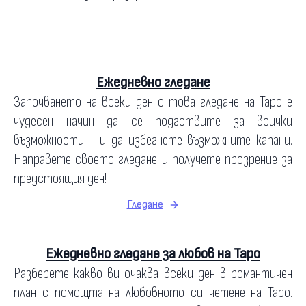
Ежедневно гледане
Започването на всеки ден с това гледане на Таро е
чудесен начин да се подготвите за всички
възможности - и да избегнете възможните капани.
Направете своето гледане и получете прозрение за
предстоящия ден!
Гледане
Ежедневно гледане за любов на Таро
Разберете какво ви очаква всеки ден в романтичен
план с помощта на любовното си четене на Таро.