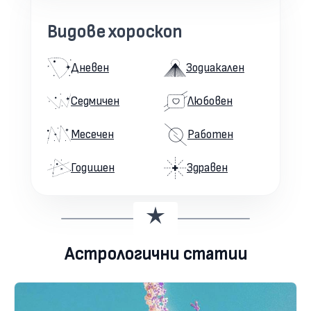
Видове хороскоп
Дневен
Зодиакален
Седмичен
Любовен
Месечен
Работен
Годишен
Здравен
Астрологични статии