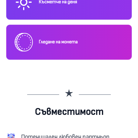
Късметче на деня
Гледане на монета
Съвместимост
Потенциален любовен партньор