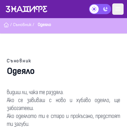
Тъмен режим
/
Съновник
/
Одеяло
Съновник
Одеяло
видиш ли, чака те раздяла.
Ако се завиваш с ново и хубаво одеяло, ще
забогатееш.
Ако одеялото ти е старо и прокъсано, предстоят
ти загуби.