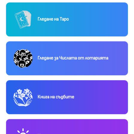
Гледане на Таро
Гледане за Числата от лотарията
Книга на съдбите