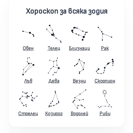
Хороскоп за всяка зодия
Овен
Телец
Близнаци
Рак
Лъв
Дева
Везни
Скорпион
Стрелец
Козирог
Водолей
Риби