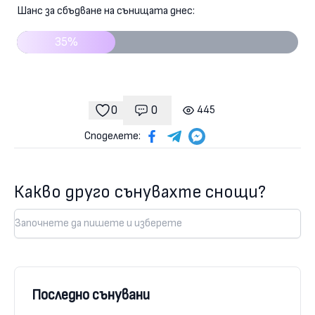
Шанс за сбъдване на сънищата днес:
35%
0
0
445
Коментари
гледания
харесвания
Споделете:
Какво друго сънувахте снощи?
Последно сънувани