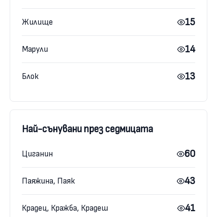
15
Жилище
14
Марули
13
Блок
Най-сънувани през седмицата
60
Циганин
43
Паяжина, Паяк
41
Крадец, Кражба, Крадеш