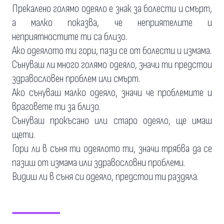
Прекалено голямо одеяло е знак за болести и смърт,
а малко показва, че неприятелите и
неприятностите ти са близо.
Ако одеялото ти гори, пази се от болести и измама.
Сънуваш ли много голямо одеяло, значи ти предстои
здравословен проблем или смърт.
Ако сънуваш малко одеяло, значи че проблемите и
враговете ти за близо.
Сънуваш прокъсано или старо одеяло, ще имаш
щети.
Гори ли в съня ти одеялото ти, значи трябва да се
пазиш от измама или здравословни проблеми.
Видиш ли в съня си одеяло, предстои ти раздяла.