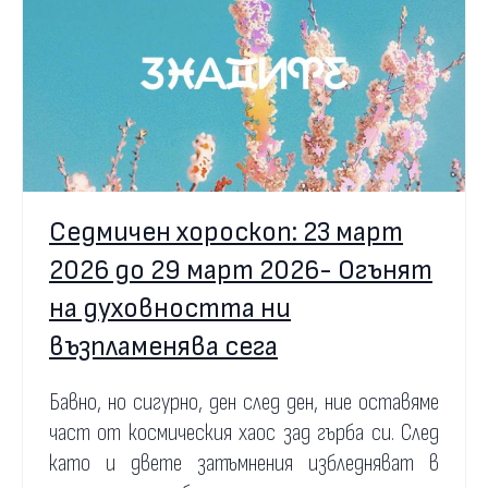
Седмичен хороскоп: 23 март
2026 до 29 март 2026- Огънят
на духовността ни
възпламенява сега
Бавно, но сигурно, ден след ден, ние оставяме
част от космическия хаос зад гърба си. След
като и двете затъмнения избледняват в