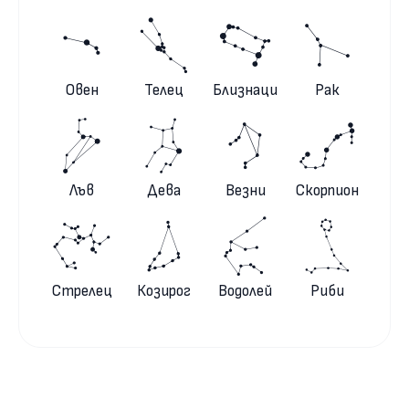
Овен
Телец
Близнаци
Рак
Лъв
Дева
Везни
Скорпион
Стрелец
Козирог
Водолей
Риби