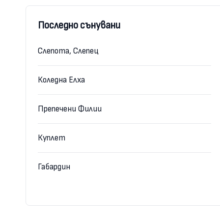
Последно сънувани
Слепота, Слепец
Коледна Елха
Препечени Филии
Куплет
Габардин