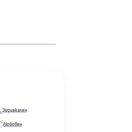
Зодиакален
Любовен