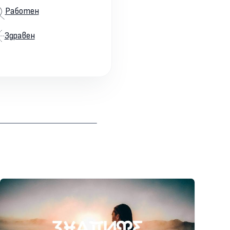
Работен
Здравен