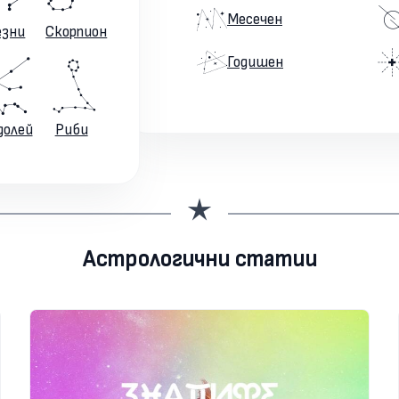
Месечен
езни
Скорпион
Годишен
долей
Риби
Астрологични статии