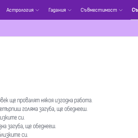
Астрология
Гадания
Съвместимост
Съ
век ще провалят някоя изгодна работа.
ретърпиш голяма загуба, ще обеднееш.
лизките си.
зна загуба, ще обеднееш.
близките си.