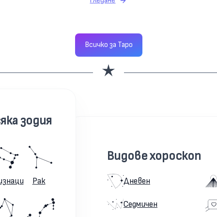
Гледане
Всичко за Таро
яка зодия
Видове хороскоп
изнаци
Рак
Дневен
Седмичен