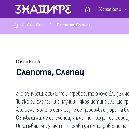
Хороскопи
/
Съновник
/
Слепота, Слепец
Съновник
Слепота, Слепец
ако сънуваш, грижите и тревогите около близък чо
Ти ако си слепец, ще научиш някоя истина или ще п
Ако ослепяваш в съня си, не се доверявай дори на б
Сънуваш ли, че си слепец, значи ти предстои серио
Ослепяваш ли, значи не трябва да имаш доверие на 