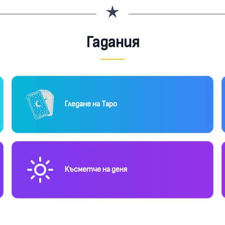
Гадания
Гледане на Таро
Късметче на деня