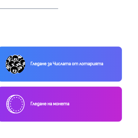
Гледане за Числата от лотарията
Гледане на монета