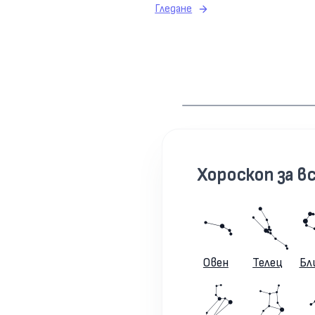
Гледане
Хороскоп за вс
Овен
Телец
Бл