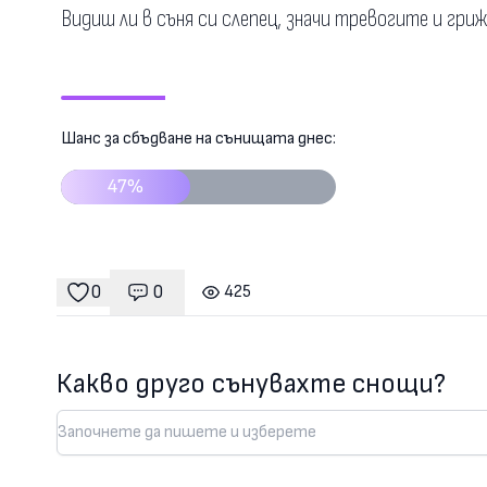
Видиш ли в съня си слепец, значи тревогите и гри
Шанс за сбъдване на сънищата днес:
47%
0
0
425
Коментари
гледания
харесвания
Какво друго сънувахте снощи?