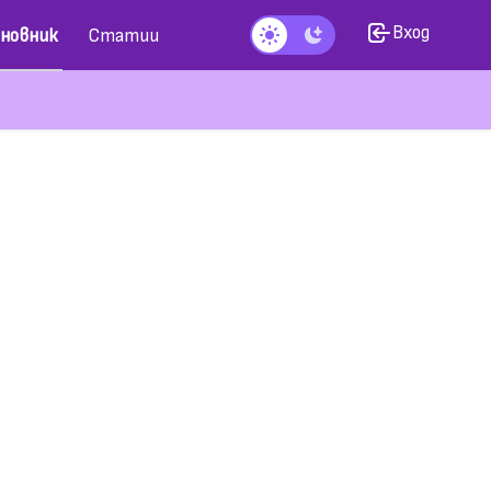
Вход
новник
Статии
Тъмен режим