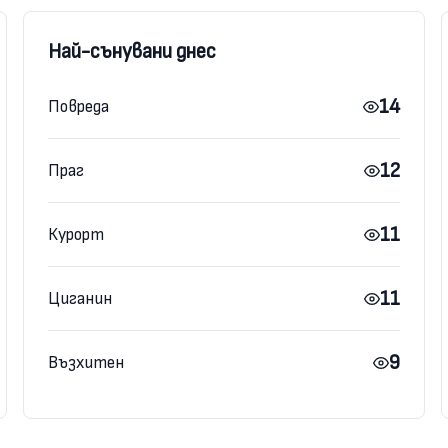
Най-сънувани днес
14
Повреда
12
Праг
11
Курорт
11
Циганин
9
Възхитен