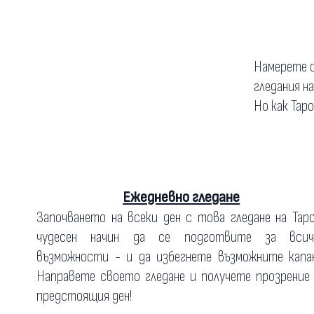
Намерете о
гледания н
Но как Тар
Ежедневно гледане
Започването на всеки ден с това гледане на Тар
чудесен начин да се подготвите за всич
възможности - и да избегнете възможните капан
Направете своето гледане и получете прозрение
предстоящия ден!