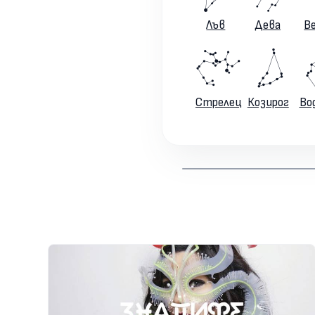
Лъв
Дева
В
Стрелец
Козирог
Во