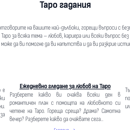
Таро гадания
тговорите на вашите най-дълбоки, горещи въпроси с бе
а Таро за всяка тема – любов, кариера или всеки въпрос без
о може да ви помогне да ви напътства и да ви разкрие исти
Ежедневно гледане за любов на Таро
о е
Т
Разберете какво ви очаква всеки ден в
ки
по
романтичен план с помощта на любовното си
и.
ил
четене на Таро. Гореща среща? Драма? Самотна
 за
вечер? Разберете какво да очаквате сега...