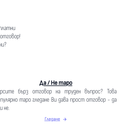
зплатни
 отговор!
ни?
Да / Не таро
ърсите бърз отговор на труден въпрос? Това
пулярно таро гледане Ви дава прост отговор - да
и не.
Гледане