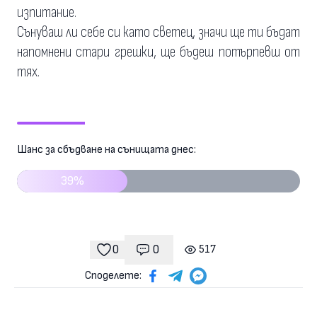
изпитание.
Сънуваш ли себе си като светец, значи ще ти бъдат
напомнени стари грешки, ще бъдеш потърпевш от
тях.
Шанс за сбъдване на сънищата днес:
39%
0
0
517
Коментари
гледания
харесвания
Споделете: