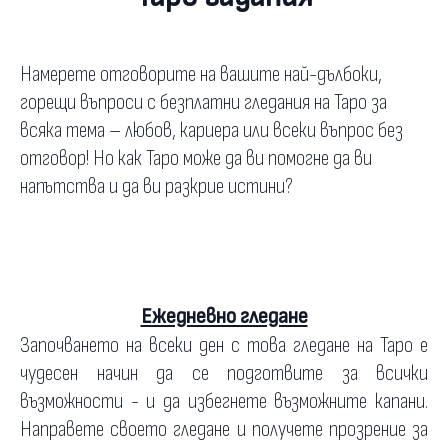
Намерете отговорите на вашите най-дълбоки,
горещи въпроси с безплатни гледания на Таро за
всяка тема – любов, кариера или всеки въпрос без
отговор! Но как Таро може да ви помогне да ви
напътства и да ви разкрие истини?
Ежедневно гледане
Започването на всеки ден с това гледане на Таро е
чудесен начин да се подготвите за всички
възможности - и да избегнете възможните капани.
Направете своето гледане и получете прозрение за