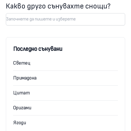
Какво друго сънувахте снощи?
Последно сънувани
Светец
Примадона
Цитат
Оригами
Ягоди