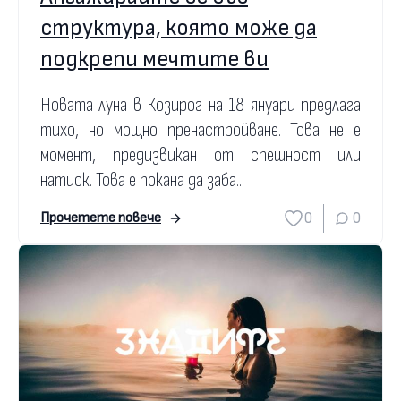
структура, която може да
подкрепи мечтите ви
Новата луна в Козирог на 18 януари предлага
тихо, но мощно пренастройване. Това не е
момент, предизвикан от спешност или
натиск. Това е покана да заба...
0
0
Прочетете повече