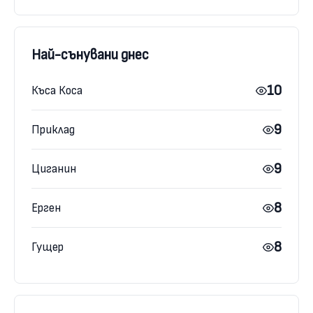
Най-сънувани днес
10
Къса Коса
9
Приклад
9
Циганин
8
Ерген
8
Гущер