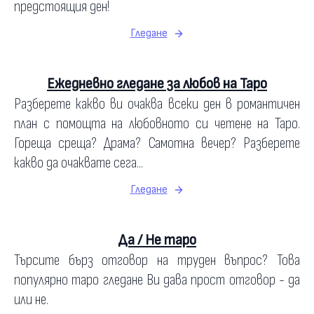
предстоящия ден!
Гледане
Ежедневно гледане за любов на Таро
Разберете какво ви очаква всеки ден в романтичен
план с помощта на любовното си четене на Таро.
Гореща среща? Драма? Самотна вечер? Разберете
какво да очаквате сега...
Гледане
Да / Не таро
Търсите бърз отговор на труден въпрос? Това
популярно таро гледане Ви дава прост отговор - да
или не.