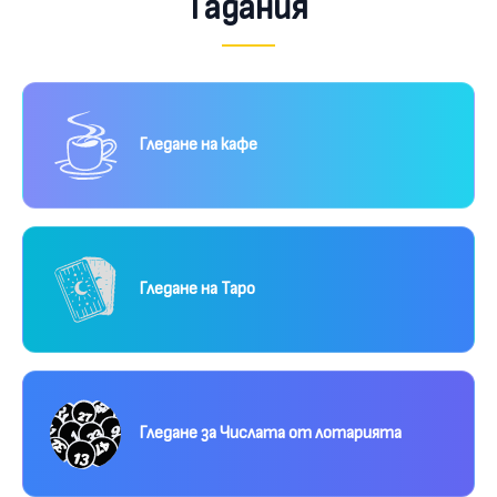
Гадания
Гледане на кафе
Гледане на Таро
Гледане за Числата от лотарията