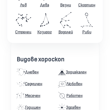
Лъв
Дева
Везни
Скорпион
Стрелец
Козирог
Водолей
Риби
Видове хороскоп
Дневен
Зодиакален
Седмичен
Любовен
Месечен
Работен
Годишен
Здравен