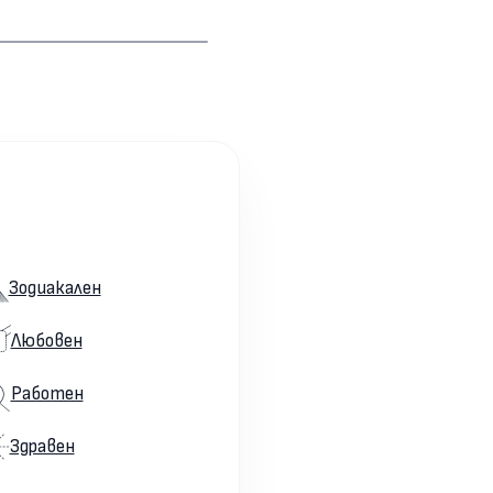
Зодиакален
Любовен
Работен
Здравен