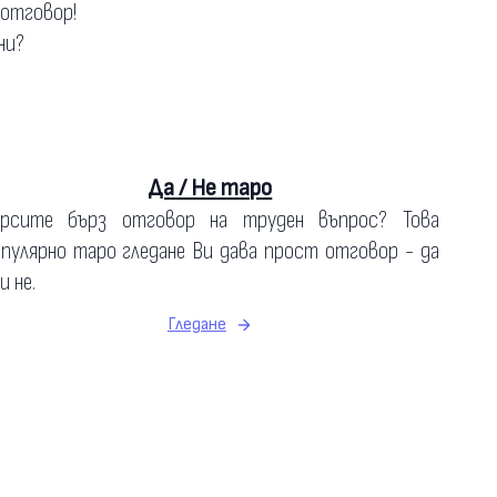
 отговор!
ни?
Да / Не таро
ърсите бърз отговор на труден въпрос? Това
пулярно таро гледане Ви дава прост отговор - да
и не.
Гледане