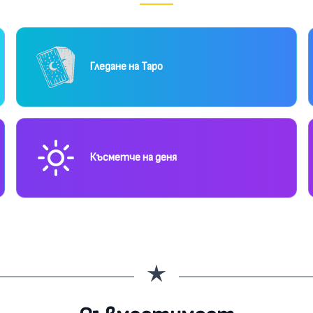
Гледане на Таро
Късметче на деня