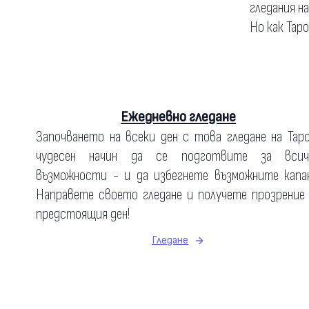
гледания н
Но как Тар
Ежедневно гледане
Започването на всеки ден с това гледане на Тар
чудесен начин да се подготвите за всич
възможности - и да избегнете възможните капан
Направете своето гледане и получете прозрение
предстоящия ден!
Гледане