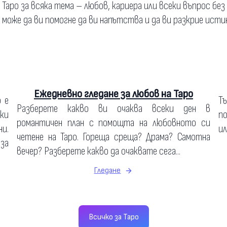
а Таро за всяка тема – любов, кариера или всеки въпрос без
о може да ви помогне да ви напътства и да ви разкрие исти
Ежедневно гледане за любов на Таро
о е
Т
Разберете какво ви очаква всеки ден в
ки
по
романтичен план с помощта на любовното си
и.
ил
четене на Таро. Гореща среща? Драма? Самотна
 за
вечер? Разберете какво да очаквате сега...
Гледане
Всичко за Таро