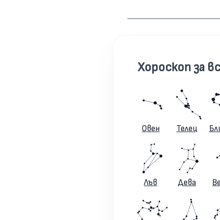
Хороскоп за вс
Овен
Телец
Бл
Лъв
Дева
В