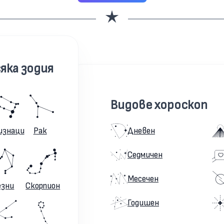
яка зодия
Видове хороскоп
изнаци
Рак
Дневен
Седмичен
Месечен
езни
Скорпион
Годишен