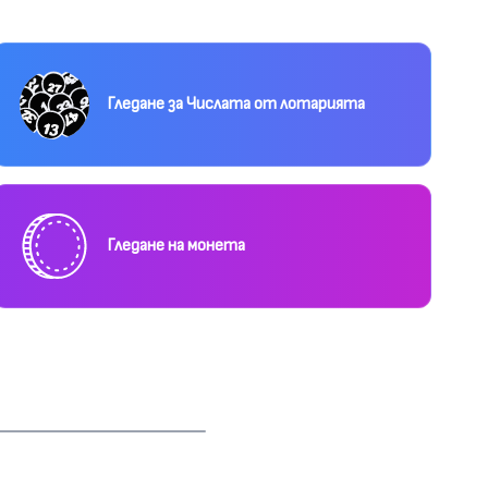
Гледане за Числата от лотарията
Гледане на монета