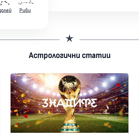
долей
Риби
Астрологични статии