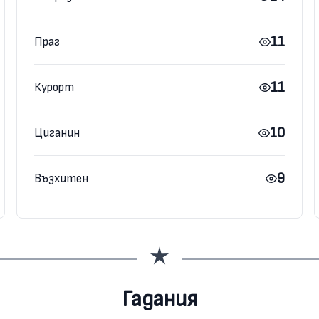
11
Праг
11
Курорт
10
Циганин
9
Възхитен
Гадания