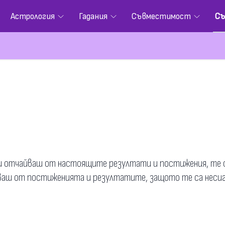
Астрология
Гадания
Съвместимост
Съ
или отчайваш от настоящите резултати и постижения, те с
йваш от постиженията и резултатите, защото те са несигу