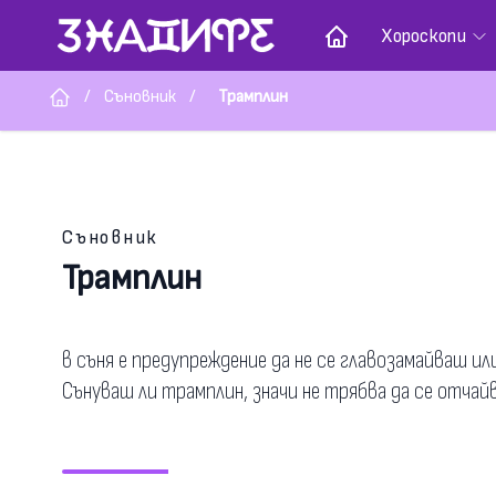
Хороскопи
/
Съновник
/
Трамплин
Съновник
Трамплин
в съня е предупреждение да не се главозамайваш 
Сънуваш ли трамплин, значи не трябва да се отча