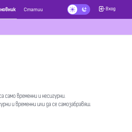
Вход
новник
Статии
Тъмен режим
а само временни и несигурни.
рни и временни или да се самозабравяш.