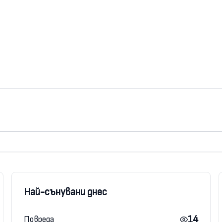
Най-сънувани днес
14
Повреда