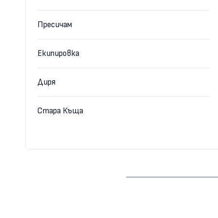
Пресичам
Екипировка
Диря
Стара Къща