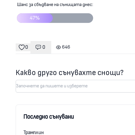
Шанс за сбъдване на сънищата днес:
47%
0
0
646
Коментари
гледания
харесвания
Какво друго сънувахте снощи?
Последно сънувани
Трамплин