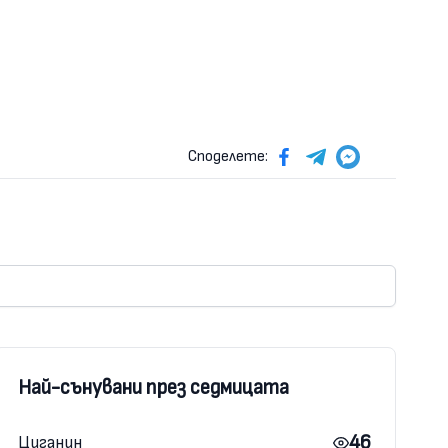
Споделете:
Най-сънувани през седмицата
46
Циганин