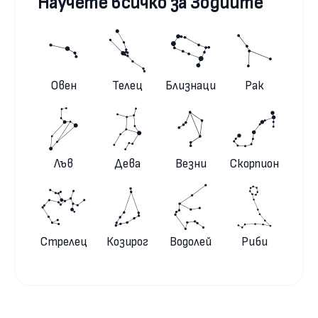
Научете всичко за Зодиите
Овен
Телец
Близнаци
Рак
Лъв
Дева
Везни
Скорпион
Стрелец
Козирог
Водолей
Риби