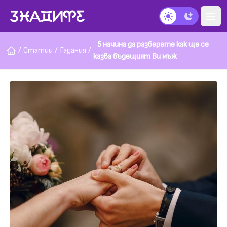
Тъмен режим
5 начина да разберете как ще се
/
Статии
/
Гадания
/
казва бъдещият Ви мъж