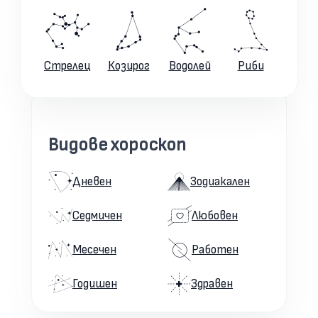
Стрелец
Козирог
Водолей
Риби
Видове хороскоп
Дневен
Зодиакален
Седмичен
Любовен
Месечен
Работен
Годишен
Здравен