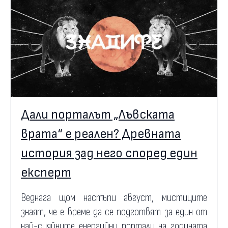
Дали порталът „Лъвската
врата“ е реален? Древната
история зад него според един
експерт
Веднага щом настъпи август, мистиците
знаят, че е време да се подготвят за един от
най-сияйните енергийни портали на годината