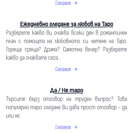
Гледане
Ежедневно гледане за любов на Таро
Разберете какво ви очаква всеки ден в романтичен
план с помощта на любовното си четене на Таро.
Гореща среща? Драма? Самотна вечер? Разберете
какво да очаквате сега...
Гледане
Да / Не таро
Търсите бърз отговор на труден въпрос? Това
популярно таро гледане Ви дава прост отговор - да
или не.
Гледане