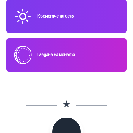
Късметче на деня
Гледане на монета