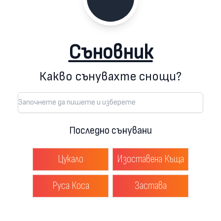
Съновник
Какво сънувахте снощи?
Последно сънувани
Цукало
Изоставена Къща
Руса Коса
Застава