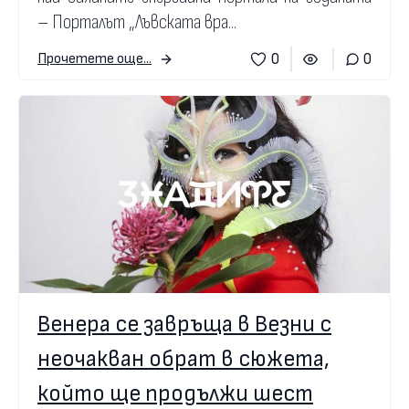
– Порталът „Лъвската вра...
0
0
Прочетете още...
Венера се завръща в Везни с
неочакван обрат в сюжета,
който ще продължи шест