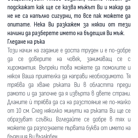
подскажат как ще се казва мъжът Ви и макар да
не не са напълно сигурни, то все пак можете да
опитате. Нека Ви разкажем за някои от тези
начини да разберете името на бъдещия Ви мъж.
Гледане на ръка
Този начин на гадание е доста труден и е по-добре
да се доверите на човек, занимаващ се с
хиромантия. Въпреки това можете да помолите и
някоя Ваша приятелка да направи необходимото. Тя
трябва да хване ръката Ви в областта преди
рамото и да започне да я извърта в двете страни.
Дланите ѝ трябва да са на разстояние не по-малко
от 10 см. След няколко минути на ръката Ви ще се
образуват сгъвки. Вгледайте се добре в тях и
можете да разпознаете първата буква от името на
бъдещия Ви възлюбен.