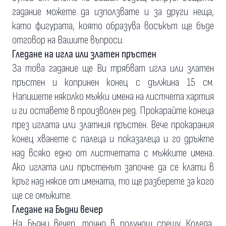
гадание можете да използвате и за други неща,
като фигурата, която образува восъкът ще бъде
отговор на Вашите въпроси.
Гледане на игла или златен пръстен
За това гадание ще Ви трябват игла или златен
пръстен и копринен конец с дължина 15 см.
Напишете няколко мъжки имена на листчета хартия
и ги оставете в произволен ред. Прокарайте конеца
през иглата или златния пръстен. Вече прокарания
конец хванете с палеца и показалеца и го дръжте
над всяко едно от листчетата с мъжките имена.
Ако иглата или пръстенът започне да се клати в
кръг над някое от имената, то ще разберете за кого
ще се омъжите.
Гледане на Бъдни вечер
На Бъдни вечер, точно в полунощ срещу Коледа,