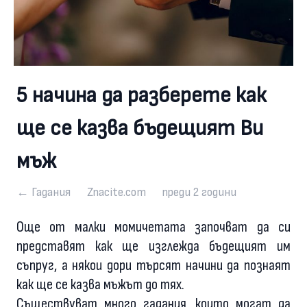
5 начина да разберете как
ще се казва бъдещият Ви
мъж
← Гадания
Znacite.com
преди 2 години
Още от малки момичетата започват да си
представят как ще изглежда бъдещият им
съпруг, а някои дори търсят начини да познаят
как ще се казва мъжът до тях.
Съществуват много гадания, които могат да