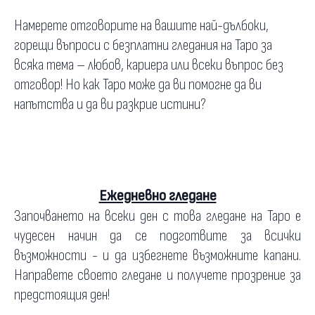
Намерете отговорите на вашите най-дълбоки,
горещи въпроси с безплатни гледания на Таро за
всяка тема – любов, кариера или всеки въпрос без
отговор! Но как Таро може да ви помогне да ви
напътства и да ви разкрие истини?
Ежедневно гледане
Започването на всеки ден с това гледане на Таро е
чудесен начин да се подготвите за всички
възможности - и да избегнете възможните капани.
Направете своето гледане и получете прозрение за
предстоящия ден!