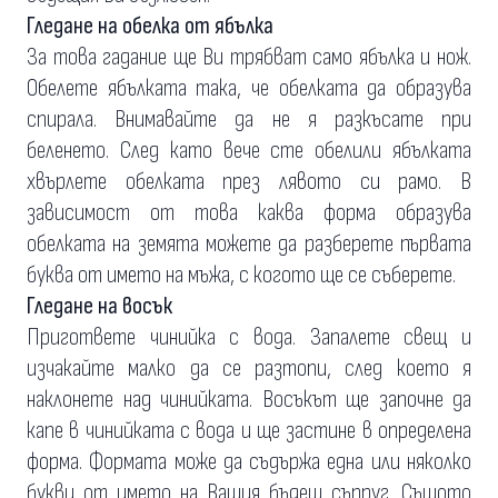
Гледане на обелка от ябълка
За това гадание ще Ви трябват само ябълка и нож.
Обелете ябълката така, че обелката да образува
спирала. Внимавайте да не я разкъсате при
беленето. След като вече сте обелили ябълката
хвърлете обелката през лявото си рамо. В
зависимост от това каква форма образува
обелката на земята можете да разберете първата
буква от името на мъжа, с когото ще се съберете.
Гледане на восък
Пригответе чинийка с вода. Запалете свещ и
изчакайте малко да се разтопи, след което я
наклонете над чинийката. Восъкът ще започне да
капе в чинийката с вода и ще застине в определена
форма. Формата може да съдържа една или няколко
букви от името на Вашия бъдещ съпруг. Същото