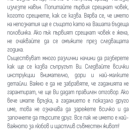
излезте навън. Попитайте първия срещнат човек,
когото срещнете, как се казва. Вярва се, че името
на непознатия ще е същото като на Вашата бъдеща
половинка. Ако пък първият срещнат човек е жена,
не очаквайте да се омъжите през следващата
година.
Съществуват много различни начини да разберете
как ще се казва съпругът Ви. Следвайте всички
инструкции внимателно, дори и най-малките
детайли. Важно е да не забравяте, че гаданията не
гарантират, че ще Ви дадат правилен отговор. Ако
вече имате връзка, а гаданието е показало друго
име, това не означава да зарежете всичко и да
започнете да търсите друг. Все пак не името е най-
важното за любов и щастлив съвместен живот!