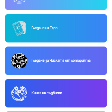
Гледане на Таро
Гледане за Числата от лотарията
Книга на съдбите