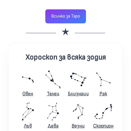
Всичко за Таро
Хороскоп за всяка зодия
Овен
Телец
Близнаци
Рак
Лъв
Дева
Везни
Скорпион