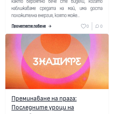
както вероятно вече сте видели, когато
наближаваме средата на май, има доста
положителна енергия, която може...
0
0
Прочетете повече
Преминаване на прага:
Последните уроци на