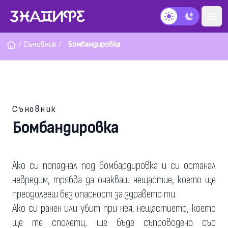
Тъмен режим
/
Съновник
/
Бомбандировка
Съновник
Бомбандировка
Ако си попаднал под бомбардировка и си останал
невредим, трябва да очакваш нещастие, което ще
преодолееш без опасност за здравето ти.
Ако си ранен или убит при нея, нещастието, което
ще те сполети, ще бъде съпроводено със