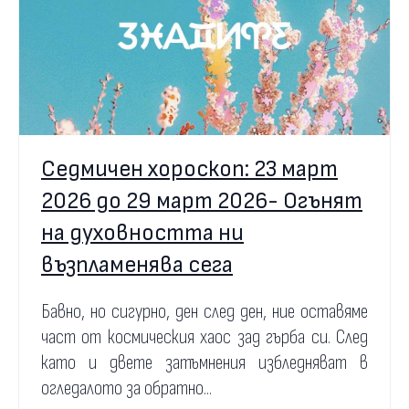
Седмичен хороскоп: 23 март
2026 до 29 март 2026- Огънят
на духовността ни
възпламенява сега
Бавно, но сигурно, ден след ден, ние оставяме
част от космическия хаос зад гърба си. След
като и двете затъмнения избледняват в
огледалото за обратно...