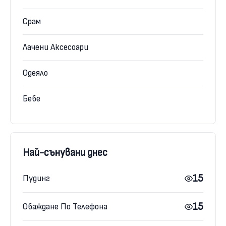
Срам
Лачени Аксесоари
Одеяло
Бебе
Най-сънувани днес
15
Пудинг
15
Обаждане По Телефона