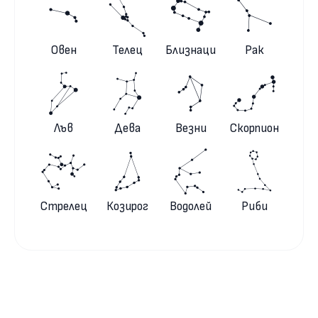
Овен
Телец
Близнаци
Рак
Лъв
Дева
Везни
Скорпион
Стрелец
Козирог
Водолей
Риби