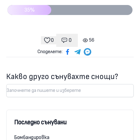
35%
0
0
56
Коментари
гледания
харесвания
Споделете:
Какво друго сънувахте снощи?
Последно сънувани
Бомбандировка