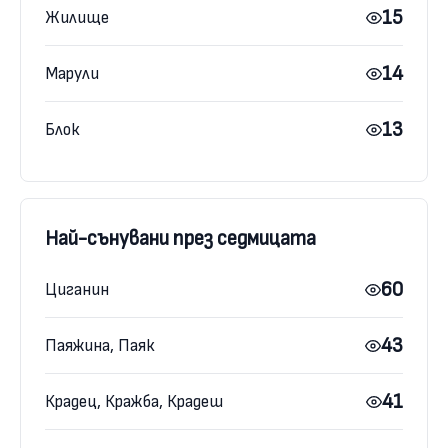
15
Жилище
14
Марули
13
Блок
Най-сънувани през седмицата
60
Циганин
43
Паяжина, Паяк
41
Крадец, Кражба, Крадеш