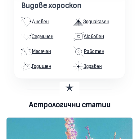
Видове хороскоп
Дневен
Зодиакален
Седмичен
Любовен
Месечен
Работен
Годишен
Здравен
Астрологични статии