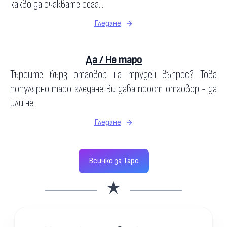
какво да очаквате сега...
Гледане
Да / Не таро
Търсите бърз отговор на труден въпрос? Това
популярно таро гледане Ви дава прост отговор - да
или не.
Гледане
Всичко за Таро