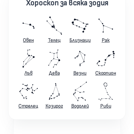
Хороскоп за всяка зодия
Овен
Телец
Близнаци
Рак
Лъв
Дева
Везни
Скорпион
Стрелец
Козирог
Водолей
Риби