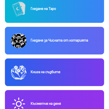
Гледане на Таро
Гледане за Числата от лотарията
Книга на съдбите
Късметче на деня