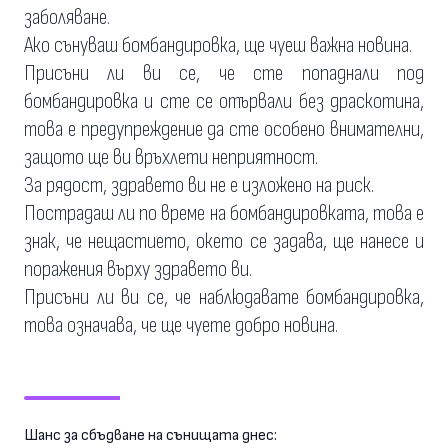
заболяване.
Ако сънуваш бомбандировка, ще чуеш важна новина.
Присъни ли ви се, че сте попаднали под
бомбандировка и сте се отървали без драскотина,
това е предупреждение да сте особено внимателни,
защото ще ви връхлети неприятност.
За рядост, здравето ви не е изложено на риск.
Пострадаш ли по време на бомбандировката, това е
знак, че нещастието, окето се задава, ще нанесе и
поражения върху здравето ви.
Присъни ли ви се, че наблюдавате бомбандировка,
това означава, че ще чуете добро новина.
Шанс за сбъдване на сънищата днес: