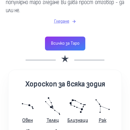
популярно таро гледане Ви дава прост отговор - да
или не.
Гледане
Всичко за Таро
Хороскоп за всяка зодия
Овен
Телец
Близнаци
Рак