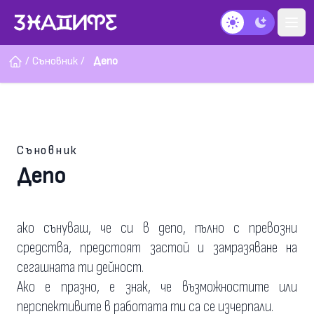
Тъмен режим
/
Съновник
/
Депо
Съновник
Депо
ако сънуваш, че си в депо, пълно с превозни
средства, предстоят застой и замразяване на
сегашната ти дейност.
Ако е празно, е знак, че възможностите или
перспективите в работата ти са се изчерпали.