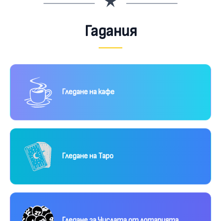
Гадания
Гледане на кафе
Гледане на Таро
Гледане за Числата от лотарията