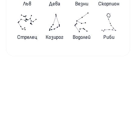
Лъв
Дева
Везни
Скорпион
Стрелец
Козирог
Водолей
Риби