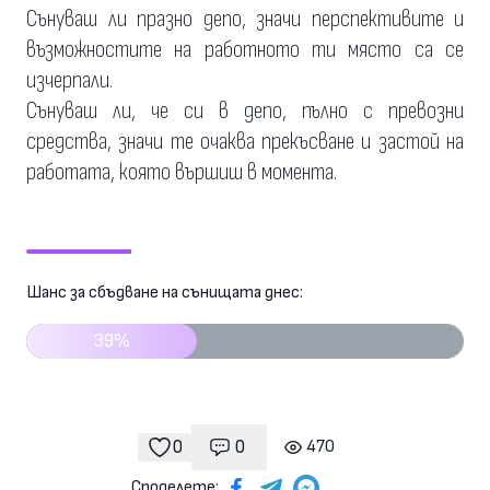
Сънуваш ли празно депо, значи перспективите и
възможностите на работното ти място са се
изчерпали.
Сънуваш ли, че си в депо, пълно с превозни
средства, значи те очаква прекъсване и застой на
работата, която вършиш в момента.
Шанс за сбъдване на сънищата днес:
39%
0
0
470
Коментари
гледания
харесвания
Споделете: