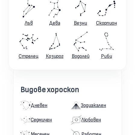
Лъв
Дева
Везни
Скорпион
Стрелец
Козирог
Водолей
Риби
Видове хороскоп
Дневен
Зодиакален
Седмичен
Любовен
Месечен
Работен