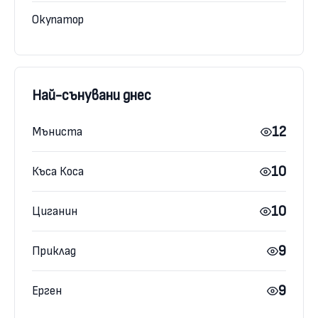
Окупатор
Най-сънувани днес
12
Мъниста
10
Къса Коса
10
Циганин
9
Приклад
9
Ерген