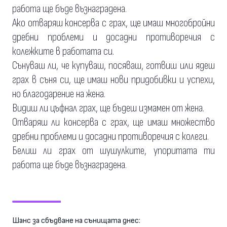
работа ще бъде възнаградена.
Ако отваряш консерва с грах, ще имаш многобройни
дребни проблеми и досадни противоречия с
колежките в работата си.
Сънуваш ли, че купуваш, посяваш, готвиш или ядеш
грах в съня си, ще имаш нови придобивки и успехи,
но благодарение на жена.
Видиш ли цъфнал грах, ще бъдеш измамен от жена.
Отваряш ли консерва с грах, ще имаш множество
дребни проблеми и досадни противоречия с колеги.
Белиш ли грах от шушулките, упоритата ти
работа ще бъде възнаградена.
Шанс за сбъдване на сънищата днес: