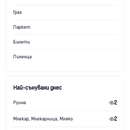
Грах
Паркет
Билети
Пиленца
Най-сънувани днес
2
Руина
2
Млекар, Млекарница, Мляко