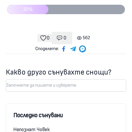
35%
0
0
562
Коментари
гледания
харесвания
Споделете:
Какво друго сънувахте снощи?
Последно сънувани
Непознат Човек