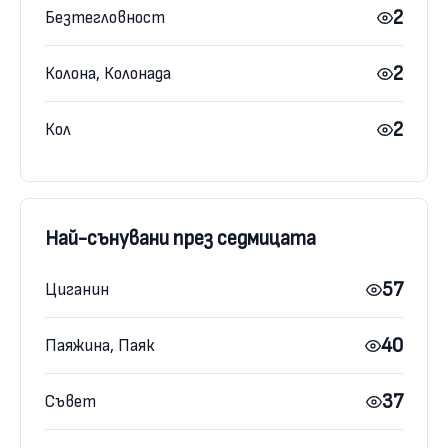
2
Безтегловност
2
Колона, Колонада
2
Кол
Най-сънувани през седмицата
57
Циганин
40
Паяжина, Паяк
37
Съвет