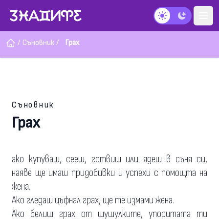
Тъмен режим
/
Съновник
/
Грах
Съновник
Грах
ако купуваш, сееш, готвиш или ядеш в съня си,
наяве ще имаш придобивки и успехи с помощта на
жена.
Ако гледаш цъфнал грах, ще те измами жена.
Ако белиш грах от шушулките, упоритата ти