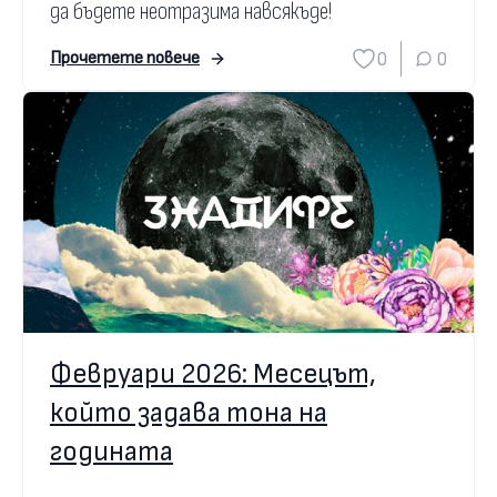
да бъдете неотразима навсякъде!
0
0
Прочетете повече
Февруари 2026: Месецът,
който задава тона на
годината