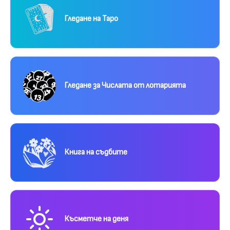
Гледане на Таро
Гледане за Числата от лотарията
Книга на съдбите
Късметче на деня