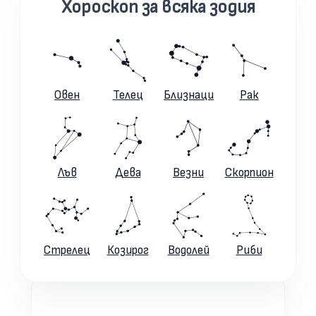
Хороскоп за всяка зодия
Овен
Телец
Близнаци
Рак
Лъв
Дева
Везни
Скорпион
Стрелец
Козирог
Водолей
Риби