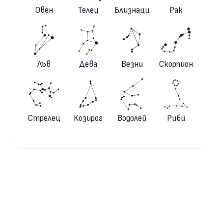
Овен
Телец
Близнаци
Рак
Лъв
Дева
Везни
Скорпион
Стрелец
Козирог
Водолей
Риби