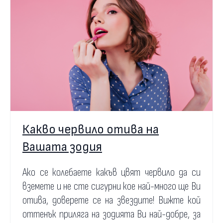
Какво червило отива на
Вашата зодия
Ако се колебаете какъв цвят червило да си
вземете и не сте сигурни кое най-много ще Ви
отива, доверете се на звездите! Вижте кой
оттенък приляга на зодията Ви най-добре, за