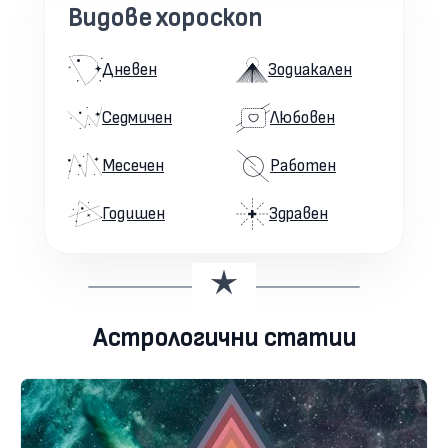
Видове хороскоп
Дневен
Зодиакален
Седмичен
Любовен
Месечен
Работен
Годишен
Здравен
Астрологични статии