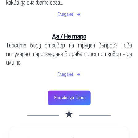
какво да очаквате сега...
Гледане
Да / Не таро
Търсите бърз отговор на труден въпрос? Това
популярно таро гледане Ви дава прост отговор - да
или не.
Гледане
Всичко за Таро