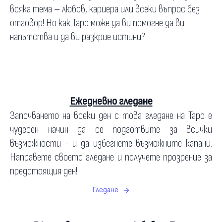
всяка тема – любов, кариера или всеки въпрос без
отговор! Но как Таро може да ви помогне да ви
напътства и да ви разкрие истини?
Ежедневно гледане
Започването на всеки ден с това гледане на Таро е
чудесен начин да се подготвите за всички
възможности - и да избегнете възможните капани.
Направете своето гледане и получете прозрение за
предстоящия ден!
Гледане