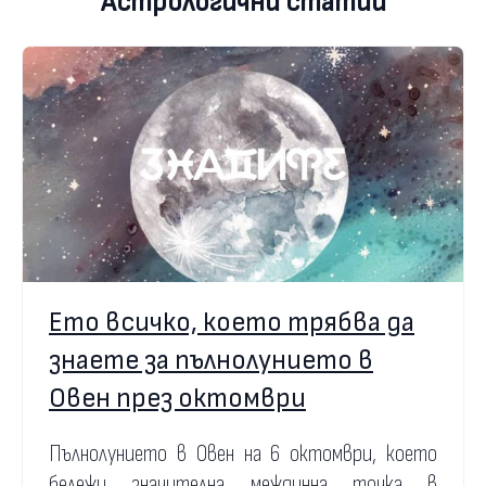
Астрологични статии
Ето всичко, което трябва да
знаете за пълнолунието в
Овен през октомври
Пълнолунието в Овен на 6 октомври, което
бележи значителна междинна точка в