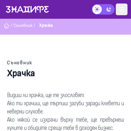
Тъмен режим
/
Съновник
/
Храчка
Съновник
Храчка
Видиш ли храчка, ще те злословят.
Ако ти храчиш, ще търпиш загуби заради клевети и
неверни слухове.
Ако някой се изхрачи върху тебе, ще превърнеш
хулите и обидите срещу тебе в доходен бизнес.