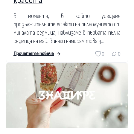
красота
В момента, в който усещаме
продължителните ефекти на пълнолунието от
миналата седмица, навлизаме в първата пълна
седмица на май. Винаги намирам това з...
0
0
Прочетете повече