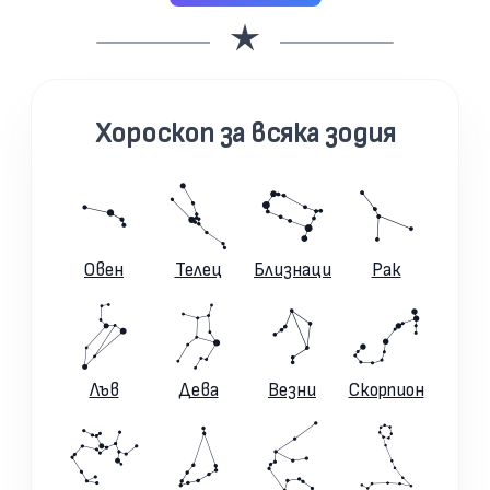
Хороскоп за всяка зодия
Овен
Телец
Близнаци
Рак
Лъв
Дева
Везни
Скорпион