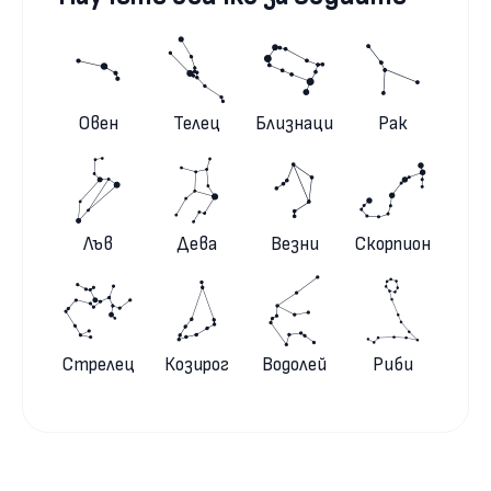
Овен
Телец
Близнаци
Рак
Лъв
Дева
Везни
Скорпион
Стрелец
Козирог
Водолей
Риби