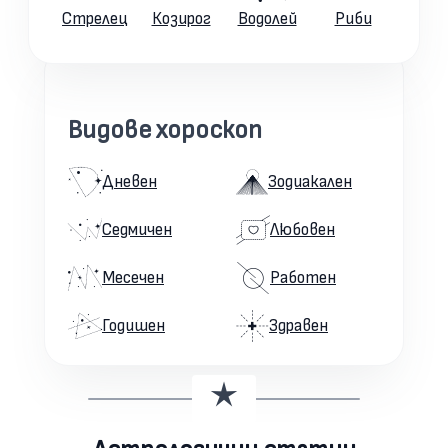
Стрелец
Козирог
Водолей
Риби
Видове хороскоп
Дневен
Зодиакален
Седмичен
Любовен
Месечен
Работен
Годишен
Здравен