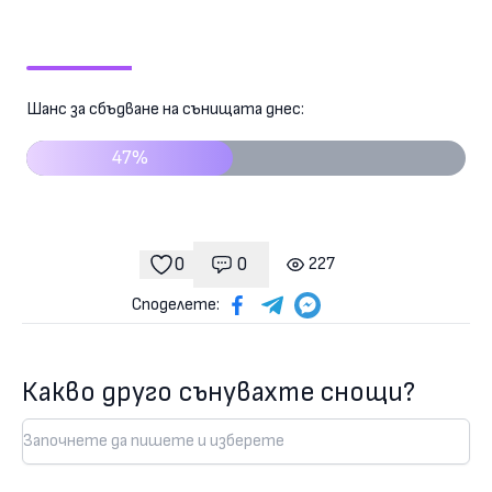
Шанс за сбъдване на сънищата днес:
47%
0
0
227
Коментари
гледания
харесвания
Споделете:
Какво друго сънувахте снощи?