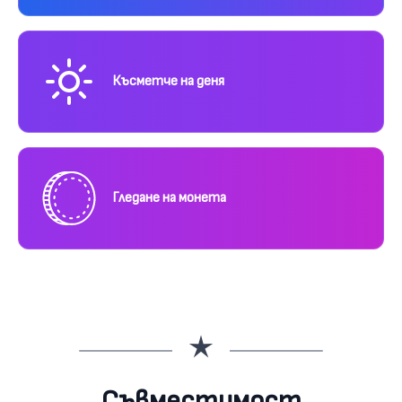
Късметче на деня
Гледане на монета
Съвместимост