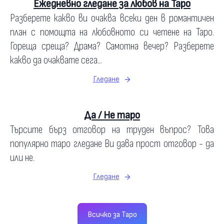
Ежедневно гледане за любов на Таро
Разберете какво ви очаква всеки ден в романтичен
план с помощта на любовното си четене на Таро.
Гореща среща? Драма? Самотна вечер? Разберете
какво да очаквате сега...
Гледане
Да / Не таро
Търсите бърз отговор на труден въпрос? Това
популярно таро гледане Ви дава прост отговор - да
или не.
Гледане
Всичко за Таро