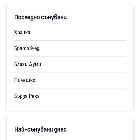
Последно сънувани
Храчка
Братовчед
Благи Думи
Пилешко
Бърза Река
Най-сънувани днес