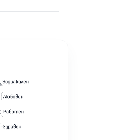
Зодиакален
Любовен
Работен
Здравен