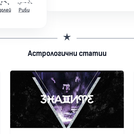
долей
Риби
Астрологични статии