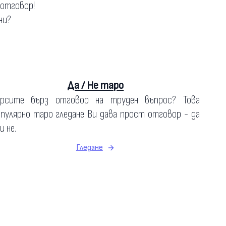
 отговор!
ни?
Да / Не таро
ърсите бърз отговор на труден въпрос? Това
пулярно таро гледане Ви дава прост отговор - да
и не.
Гледане