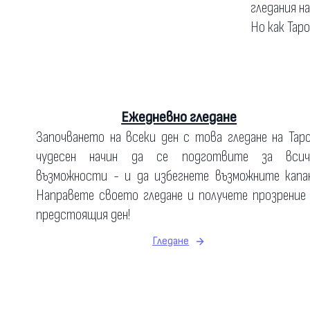
гледания н
Но как Тар
Ежедневно гледане
Започването на всеки ден с това гледане на Тар
чудесен начин да се подготвите за всич
възможности - и да избегнете възможните капан
Направете своето гледане и получете прозрение
предстоящия ден!
Гледане