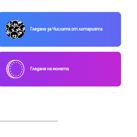
Гледане за Числата от лотарията
Гледане на монета