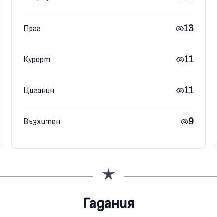
13
Праг
11
Курорт
11
Циганин
9
Възхитен
Гадания