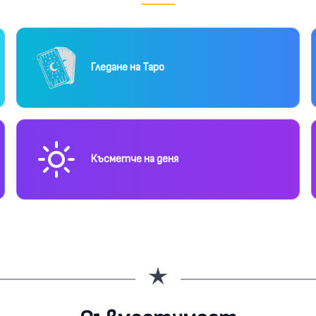
Гледане на Таро
Късметче на деня