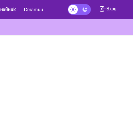
Вход
новник
Статии
Тъмен режим