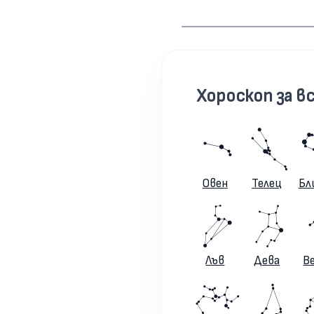
Хороскоп за вс
Овен
Телец
Бл
Лъв
Дева
В