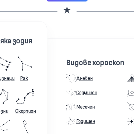
яка зодия
Видове хороскоп
изнаци
Рак
Дневен
Седмичен
Месечен
езни
Скорпион
Годишен