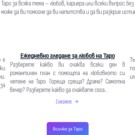
а Таро за всяка тема – любов, кариера или всеки въпрос без
о може да ви помогне да ви напътства и да ви разкрие исти
Ежедневно гледане за любов на Таро
о е
Т
Разберете какво ви очаква всеки ден в
ки
по
романтичен план с помощта на любовното си
и.
ил
четене на Таро. Гореща среща? Драма? Самотна
 за
вечер? Разберете какво да очаквате сега...
Гледане
Всичко за Таро