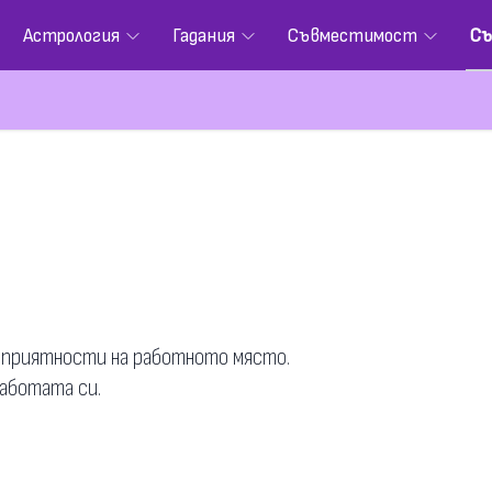
Астрология
Гадания
Съвместимост
Съ
неприятности на работното място.
работата си.