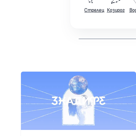
Стрелец
Козирог
Во