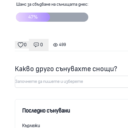
Шанс за сбъдване на сънищата днес:
47%
0
0
499
Коментари
гледания
харесвания
Какво друго сънувахте снощи?
Последно сънувани
Кърлежи