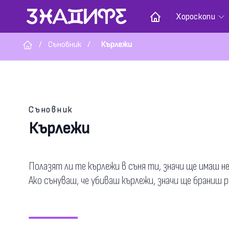
Хороскопи
/
Съновник
/
Кърлежи
Съновник
Кърлежи
Полазят ли те кърлежи в съня ти, значи ще имаш 
Ако сънуваш, че убиваш кърлежи, значи ще браниш 