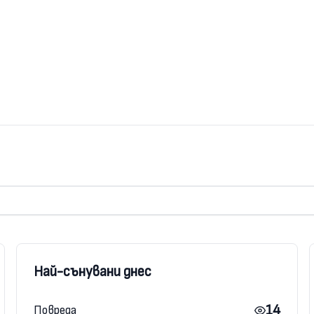
Най-сънувани днес
14
Повреда