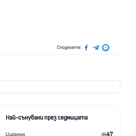
Споделете:
Най-сънувани през седмицата
47
Циганин