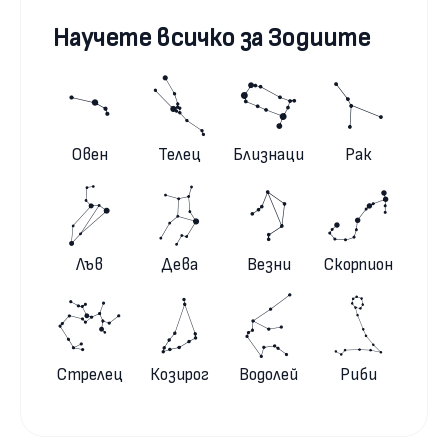
Научете всичко за Зодиите
Овен
Телец
Близнаци
Рак
Лъв
Дева
Везни
Скорпион
Стрелец
Козирог
Водолей
Риби