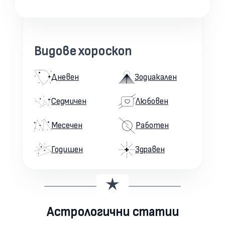
Видове хороскоп
Дневен
Зодиакален
Седмичен
Любовен
Месечен
Работен
Годишен
Здравен
Астрологични статии