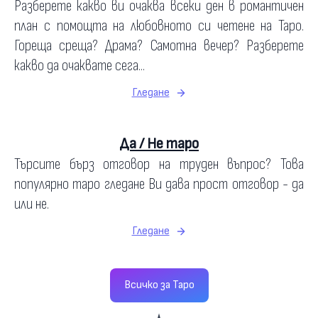
Разберете какво ви очаква всеки ден в романтичен
план с помощта на любовното си четене на Таро.
Гореща среща? Драма? Самотна вечер? Разберете
какво да очаквате сега...
Гледане
Да / Не таро
Търсите бърз отговор на труден въпрос? Това
популярно таро гледане Ви дава прост отговор - да
или не.
Гледане
Всичко за Таро