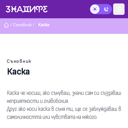
Тъмен режим
/
Съновник
/
Каска
Съновник
Каска
Каска че носиш, ако сънуваш, значи сам си създаваш
неприятности и главоболия.
Друг ако носи каска в съня ти, ще се заблуждаваш в
самоличността или чувствата на някого.