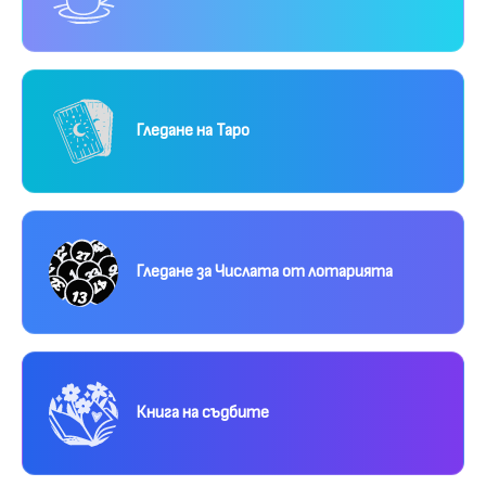
Гледане на Таро
Гледане за Числата от лотарията
Книга на съдбите