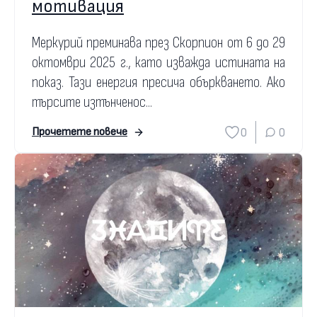
мотивация
Меркурий преминава през Скорпион от 6 до 29
октомври 2025 г., като изважда истината на
показ. Тази енергия пресича объркването. Ако
търсите изтънченос...
0
0
Прочетете повече