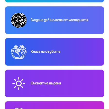
Гледане за Числата от лотарията
Книга на съдбите
Късметче на деня