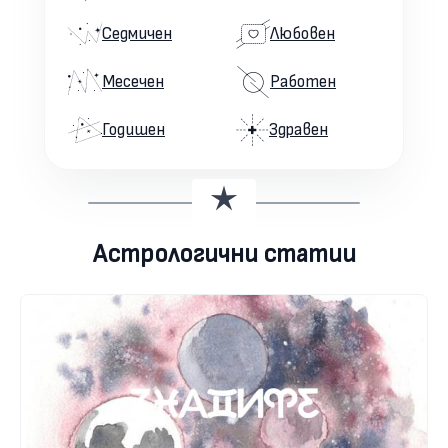
Седмичен
Любовен
Месечен
Работен
Годишен
Здравен
Астрологични статии