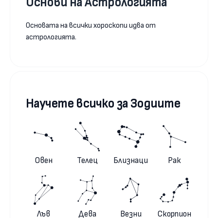
Основи на Астрологията
Основата на всички хороскопи идва от
астрологията.
Научете всичко за Зодиите
Овен
Телец
Близнаци
Рак
Лъв
Дева
Везни
Скорпион