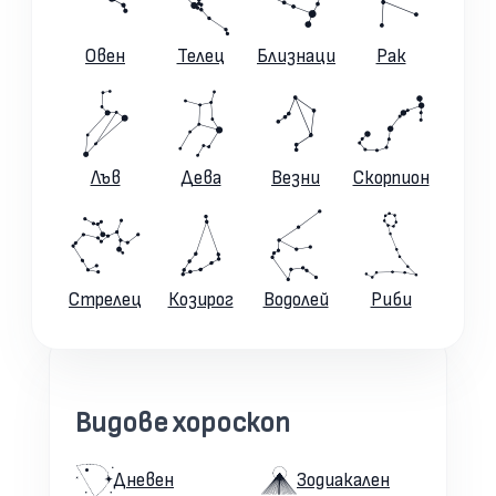
Овен
Телец
Близнаци
Рак
Лъв
Дева
Везни
Скорпион
Стрелец
Козирог
Водолей
Риби
Видове хороскоп
Дневен
Зодиакален