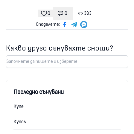
0
0
383
Коментари
гледания
харесвания
Споделете:
Какво друго сънувахте снощи?
Последно сънувани
Купе
Купел