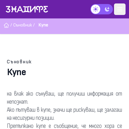
Тъмен режим
/
Съновник
/
Купе
Съновник
Купе
на влак ако сънуваш, ще получиш информация от
непознат.
Ако пътуваш в купе, значи ще рискуваш, ще залагаш
на несигурни позиции.
Претъпкано купе е съобщение, че много хора се