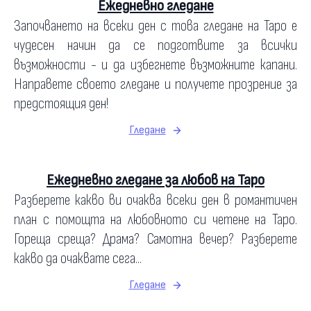
Ежедневно гледане
Започването на всеки ден с това гледане на Таро е
чудесен начин да се подготвите за всички
възможности - и да избегнете възможните капани.
Направете своето гледане и получете прозрение за
предстоящия ден!
Гледане
Ежедневно гледане за любов на Таро
Разберете какво ви очаква всеки ден в романтичен
план с помощта на любовното си четене на Таро.
Гореща среща? Драма? Самотна вечер? Разберете
какво да очаквате сега...
Гледане