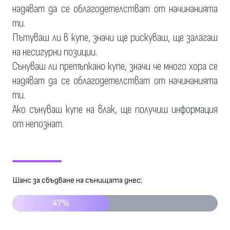
надяват да се облагодетелстват от начинанията
ти.
Пътуваш ли в купе, значи ще рискуваш, ще залагаш
на несигурни позиции.
Сънуваш ли претъпкано купе, значи че много хора се
надяват да се облагодетелстват от начинанията
ти.
Ако сънуваш купе на влак, ще получиш информация
от непознат.
Шанс за сбъдване на сънищата днес:
47%