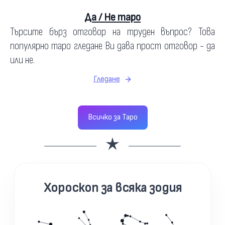
Да / Не таро
Търсите бърз отговор на труден въпрос? Това
популярно таро гледане Ви дава прост отговор - да
или не.
Гледане
Всичко за Таро
Хороскоп за всяка зодия