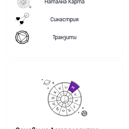
Натална Карта
Синастрия
Транзити