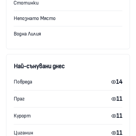
Стотинки
Непознато Място
Водна Лилия
Най-сънувани днес
14
Повреда
11
Праг
11
Курорт
11
Циганин