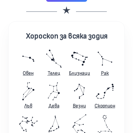
Хороскоп за всяка зодия
Овен
Телец
Близнаци
Рак
Лъв
Дева
Везни
Скорпион