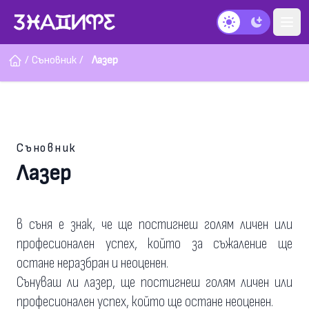
Тъмен режим
/
Съновник
/
Лазер
Съновник
Лазер
в съня е знак, че ще постигнеш голям личен или
професионален успех, който за съжаление ще
остане неразбран и неоценен.
Сънуваш ли лазер, ще постигнеш голям личен или
професионален успех, който ще остане неоценен.