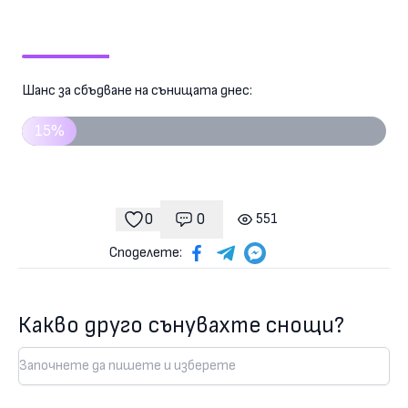
Шанс за сбъдване на сънищата днес:
15%
0
0
551
Коментари
гледания
харесвания
Споделете:
Какво друго сънувахте снощи?