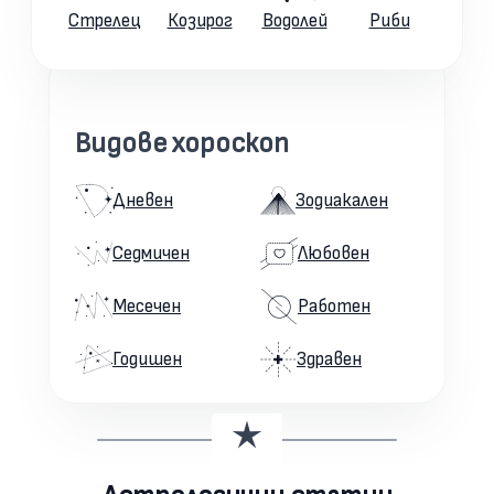
Стрелец
Козирог
Водолей
Риби
Видове хороскоп
Дневен
Зодиакален
Седмичен
Любовен
Месечен
Работен
Годишен
Здравен