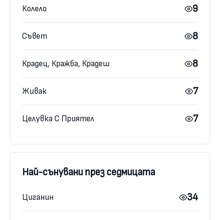
9
Колело
8
Съвет
8
Крадец, Кражба, Крадеш
7
Живак
7
Целувка С Приятел
Най-сънувани през седмицата
34
Циганин