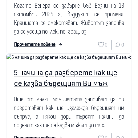
Когато Венера се завърне във Везни на 13
октомври 2025 г., въздухът се променя.
Краищата се омекотяват. Животът започва
да се усеща по-лек, по-грациоз...
0
0
Прочетете повече
5 начина да разберете как ще
се казва бъдещият Ви мъж
Още от малки момичетата започват да си
представят как ще изглежда бъдещият им
съпруг, а някои дори търсят начини да
познаят как ще се казва мъжът до тях.