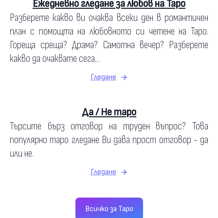
Ежедневно гледане за любов на Таро
Разберете какво ви очаква всеки ден в романтичен
план с помощта на любовното си четене на Таро.
Гореща среща? Драма? Самотна вечер? Разберете
какво да очаквате сега...
Гледане
Да / Не таро
Търсите бърз отговор на труден въпрос? Това
популярно таро гледане Ви дава прост отговор - да
или не.
Гледане
Всичко за Таро