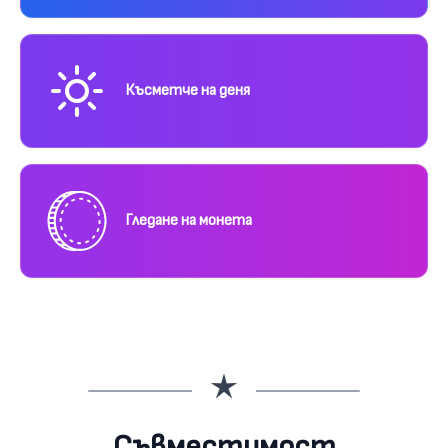
Късметче на деня
Гледане на монета
Съвместимост