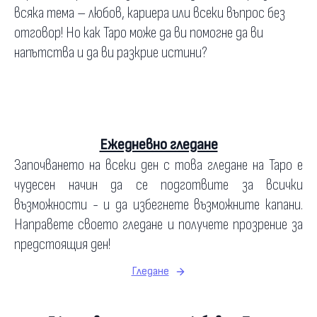
всяка тема – любов, кариера или всеки въпрос без
отговор! Но как Таро може да ви помогне да ви
напътства и да ви разкрие истини?
Ежедневно гледане
Започването на всеки ден с това гледане на Таро е
чудесен начин да се подготвите за всички
възможности - и да избегнете възможните капани.
Направете своето гледане и получете прозрение за
предстоящия ден!
Гледане