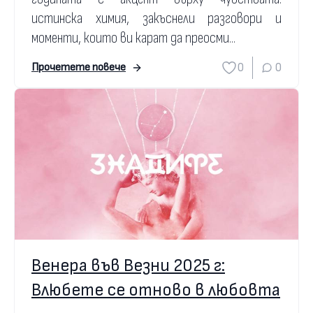
истинска химия, закъснели разговори и
моменти, които ви карат да преосми...
0
0
Прочетете повече
Венера във Везни 2025 г:
Влюбете се отново в любовта