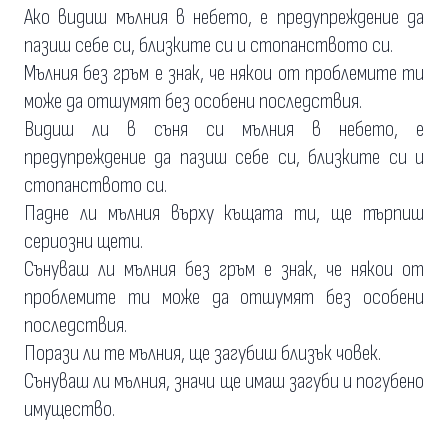
Ако видиш мълния в небето, е предупреждение да
пазиш себе си, близките си и стопанството си.
Мълния без гръм е знак, че някои от проблемите ти
може да отшумят без особени последствия.
Видиш ли в съня си мълния в небето, е
предупреждение да пазиш себе си, близките си и
стопанството си.
Падне ли мълния върху къщата ти, ще търпиш
сериозни щети.
Сънуваш ли мълния без гръм е знак, че някои от
проблемите ти може да отшумят без особени
последствия.
Порази ли те мълния, ще загубиш близък човек.
Сънуваш ли мълния, значи ще имаш загуби и погубено
имущество.