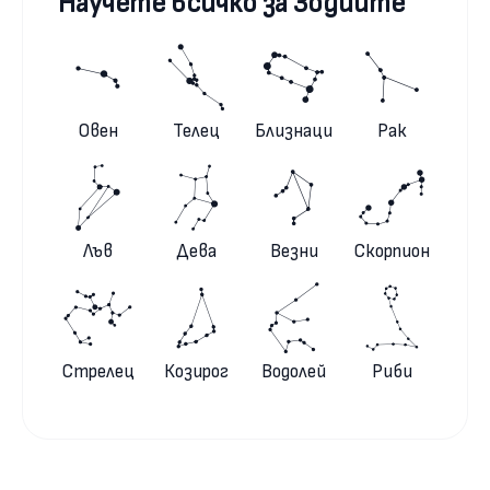
Научете всичко за Зодиите
Овен
Телец
Близнаци
Рак
Лъв
Дева
Везни
Скорпион
Стрелец
Козирог
Водолей
Риби