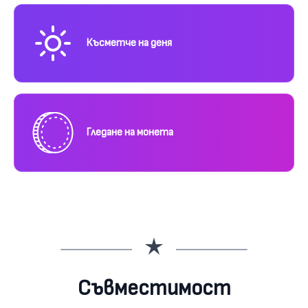
Късметче на деня
Гледане на монета
Съвместимост