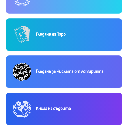
Гледане на Таро
Гледане за Числата от лотарията
Книга на съдбите