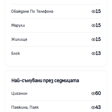
15
Обаждане По Телефона
15
Марули
15
Жилище
13
Блок
Най-сънувани през седмицата
60
Циганин
43
Паяжина, Паяк