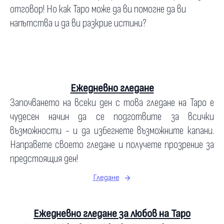
отговор! Но как Таро може да ви помогне да ви
напътства и да ви разкрие истини?
Ежедневно гледане
Започването на всеки ден с това гледане на Таро е
чудесен начин да се подготвите за всички
възможности - и да избегнете възможните капани.
Направете своето гледане и получете прозрение за
предстоящия ден!
Гледане
Ежедневно гледане за любов на Таро