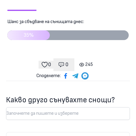
Шанс за сбъдване на сънищата днес:
35%
0
0
245
Коментари
гледания
харесвания
Споделете:
Какво друго сънувахте снощи?