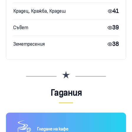
41
Крадец, Кражба, Крадеш
39
Съвет
38
Земетресения
Гадания
Гледане на кафе