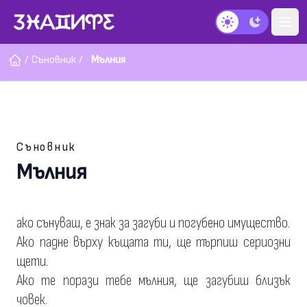
Тъмен режим
/
Съновник
/
Мълния
Съновник
Мълния
ако сънуваш, е знак за загуби и погубено имущество.
Ако падне върху къщата ти, ще търпиш сериозни
щети.
Ако те порази тебе мълния, ще загубиш близък
човек.