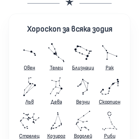
Хороскоп за всяка зодия
Овен
Телец
Близнаци
Рак
Лъв
Дева
Везни
Скорпион
Стрелец
Козирог
Водолей
Риби