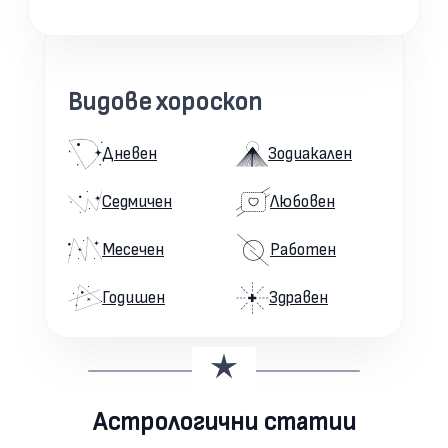
Видове хороскоп
Дневен
Зодиакален
Седмичен
Любовен
Месечен
Работен
Годишен
Здравен
Астрологични статии