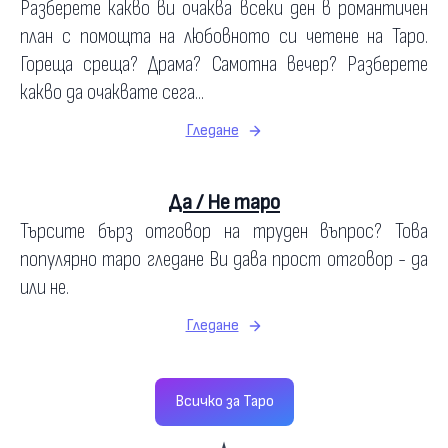
Разберете какво ви очаква всеки ден в романтичен
план с помощта на любовното си четене на Таро.
Гореща среща? Драма? Самотна вечер? Разберете
какво да очаквате сега...
Гледане
Да / Не таро
Търсите бърз отговор на труден въпрос? Това
популярно таро гледане Ви дава прост отговор - да
или не.
Гледане
Всичко за Таро