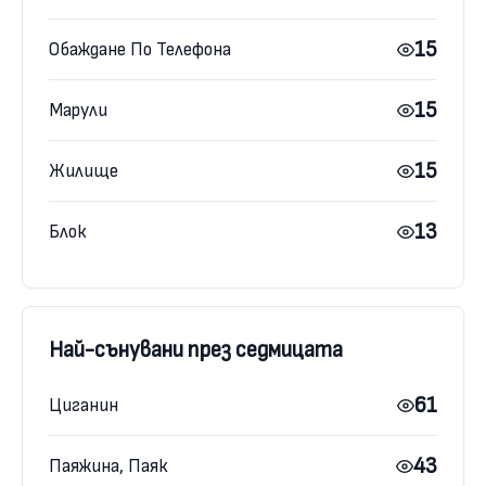
15
Обаждане По Телефона
15
Марули
15
Жилище
13
Блок
Най-сънувани през седмицата
61
Циганин
43
Паяжина, Паяк