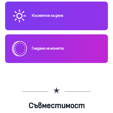
Късметче на деня
Гледане на монета
Съвместимост