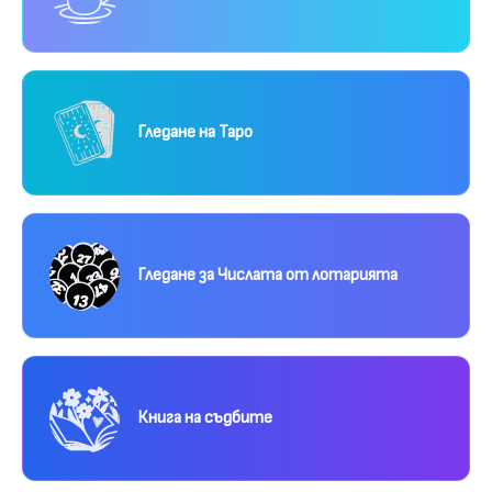
Гледане на Таро
Гледане за Числата от лотарията
Книга на съдбите