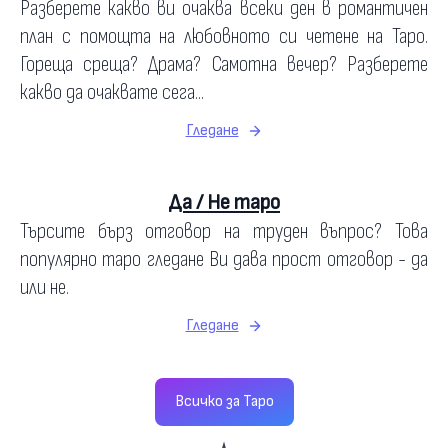
Разберете какво ви очаква всеки ден в романтичен
план с помощта на любовното си четене на Таро.
Гореща среща? Драма? Самотна вечер? Разберете
какво да очаквате сега...
Гледане
Да / Не таро
Търсите бърз отговор на труден въпрос? Това
популярно таро гледане Ви дава прост отговор - да
или не.
Гледане
Всичко за Таро