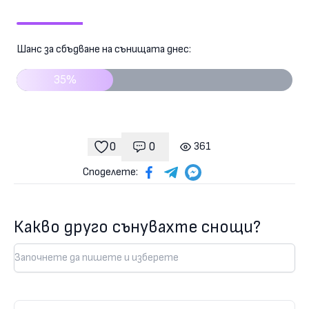
Шанс за сбъдване на сънищата днес:
35%
0
0
361
Коментари
гледания
харесвания
Споделете:
Какво друго сънувахте снощи?