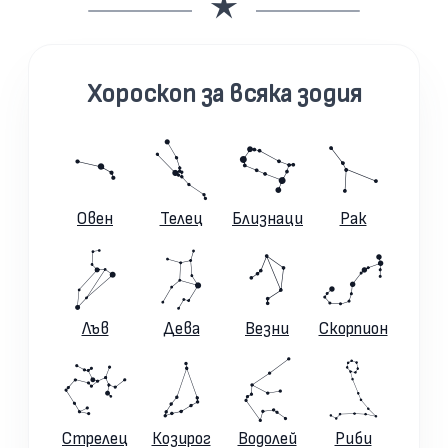
Хороскоп за всяка зодия
Овен
Телец
Близнаци
Рак
Лъв
Дева
Везни
Скорпион
Стрелец
Козирог
Водолей
Риби