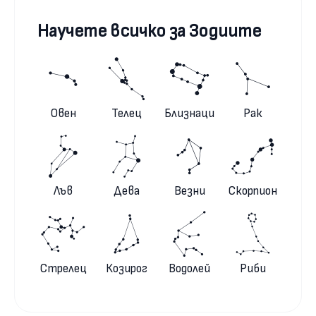
Научете всичко за Зодиите
Овен
Телец
Близнаци
Рак
Лъв
Дева
Везни
Скорпион
Стрелец
Козирог
Водолей
Риби