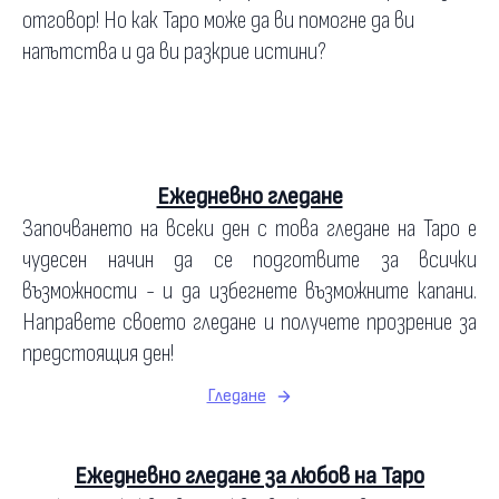
отговор! Но как Таро може да ви помогне да ви
напътства и да ви разкрие истини?
Ежедневно гледане
Започването на всеки ден с това гледане на Таро е
чудесен начин да се подготвите за всички
възможности - и да избегнете възможните капани.
Направете своето гледане и получете прозрение за
предстоящия ден!
Гледане
Ежедневно гледане за любов на Таро