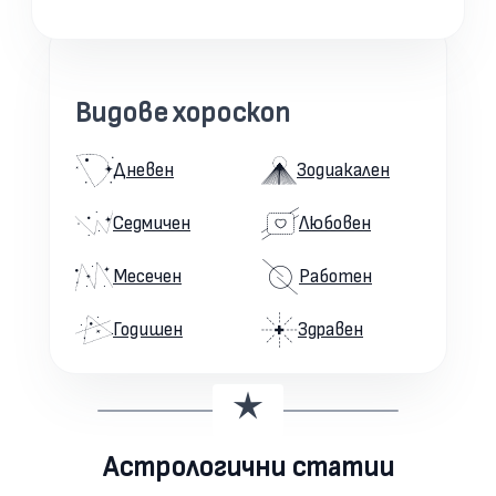
Видове хороскоп
Дневен
Зодиакален
Седмичен
Любовен
Месечен
Работен
Годишен
Здравен
Астрологични статии