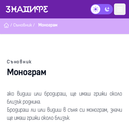
Тъмен режим
/
Съновник
/
Монограм
Съновник
Монограм
ако видиш или бродираш, ще имаш грижи около
близък роднина.
Бродираш ли или видиш в съня си монограм, значи
ще имаш грижи около близък.