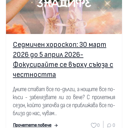
Седмичен хороскоп: 30 март
2026 до 5 април 2026-
Фокусирайте се върху съюза с
честността
Дните стават все по-дълги, а нощите все по-
къси - забелязвате ли го вече? С пролетния
сезон, който започва да се приближава все по-
близо до нас, чувам...
0
0
Прочетете повече