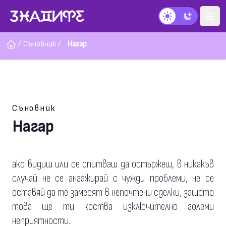
Тъмен режим
/
Съновник
/
Нагар
Съновник
Нагар
ако видиш или се опитваш да остържеш, в никакъв
случай не се ангажирай с чужди проблеми, не се
оставяй да те замесят в непочтени сделки, защото
това ще ти коства изключително големи
неприятности.