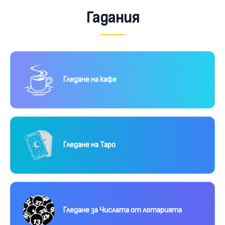
Гадания
Гледане на кафе
Гледане на Таро
Гледане за Числата от лотарията