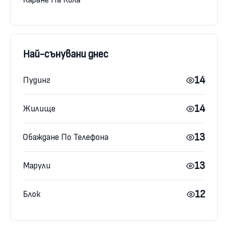
Най-сънувани днес
14
Пудинг
14
Жилище
13
Обаждане По Телефона
13
Марули
12
Блок