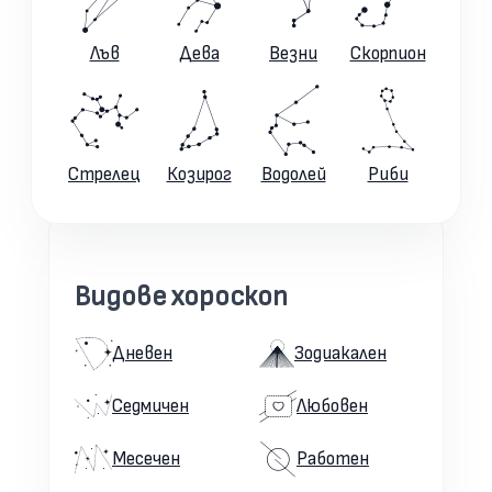
Лъв
Дева
Везни
Скорпион
Стрелец
Козирог
Водолей
Риби
Видове хороскоп
Дневен
Зодиакален
Седмичен
Любовен
Месечен
Работен