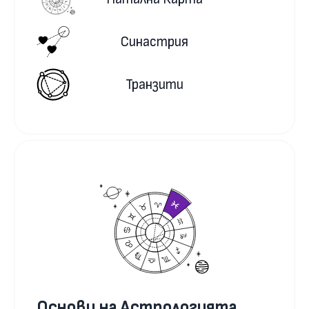
Синастрия
Транзити
Основи на Астрологията