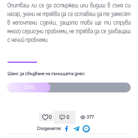
Опитваш ли се да остържеш или видиш в съня си
нагар, значи не трябва да се оставяш да те замесят
в непочтени сделки, защото това ще ти струва
много сериозни проблеми, не трябва да се захващаш
с нечий проблеми.
Шанс за сбъдване на сънищата днес:
35%
0
0
377
Коментари
гледания
харесвания
Споделете: