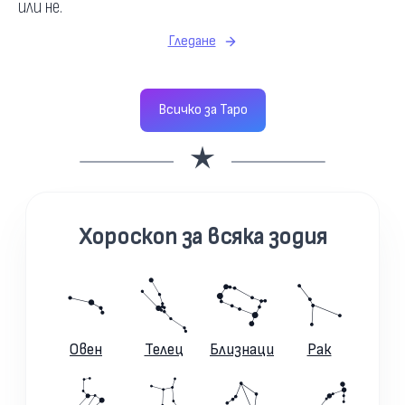
или не.
Гледане
Всичко за Таро
Хороскоп за всяка зодия
Овен
Телец
Близнаци
Рак