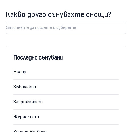
Какво друго сънувахте снощи?
Последно сънувани
Нагар
Зъболекар
Загриженост
Журналист
Каране На Кола