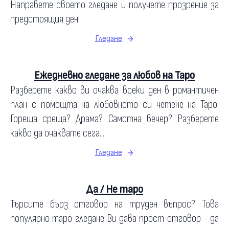
Направете своето гледане и получете прозрение за
предстоящия ден!
Гледане
Ежедневно гледане за любов на Таро
Разберете какво ви очаква всеки ден в романтичен
план с помощта на любовното си четене на Таро.
Гореща среща? Драма? Самотна вечер? Разберете
какво да очаквате сега...
Гледане
Да / Не таро
Търсите бърз отговор на труден въпрос? Това
популярно таро гледане Ви дава прост отговор - да