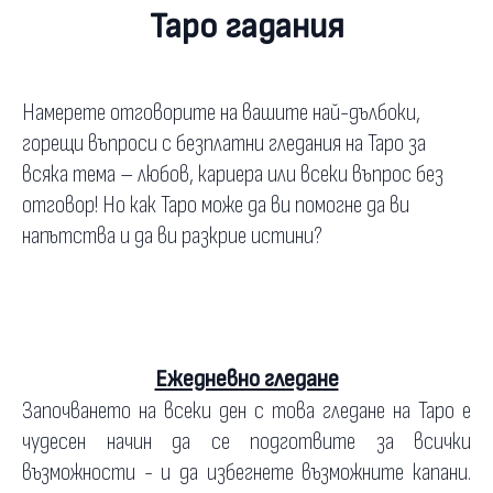
Таро гадания
Намерете отговорите на вашите най-дълбоки,
горещи въпроси с безплатни гледания на Таро за
всяка тема – любов, кариера или всеки въпрос без
отговор! Но как Таро може да ви помогне да ви
напътства и да ви разкрие истини?
Ежедневно гледане
Започването на всеки ден с това гледане на Таро е
чудесен начин да се подготвите за всички
възможности - и да избегнете възможните капани.