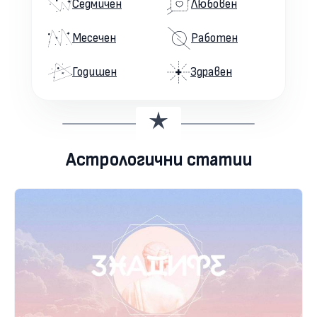
Седмичен
Любовен
Месечен
Работен
Годишен
Здравен
Астрологични статии