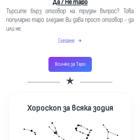
Да / Не таро
Търсите бърз отговор на труден въпрос? Това
популярно таро гледане Ви дава прост отговор - да
или не.
Гледане
Всичко за Таро
Хороскоп за всяка зодия