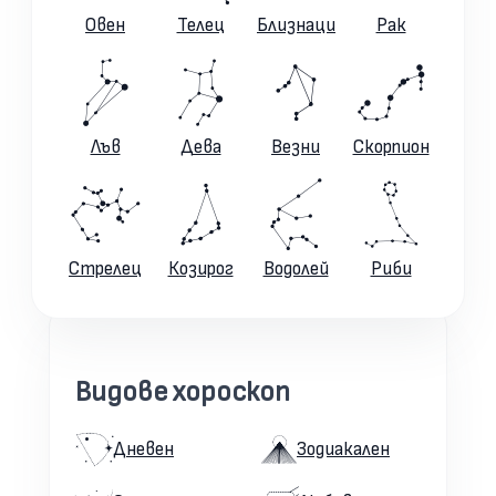
Овен
Телец
Близнаци
Рак
Лъв
Дева
Везни
Скорпион
Стрелец
Козирог
Водолей
Риби
Видове хороскоп
Дневен
Зодиакален