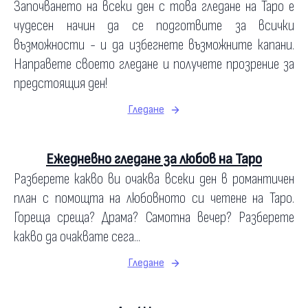
Започването на всеки ден с това гледане на Таро е
чудесен начин да се подготвите за всички
възможности - и да избегнете възможните капани.
Направете своето гледане и получете прозрение за
предстоящия ден!
Гледане
Ежедневно гледане за любов на Таро
Разберете какво ви очаква всеки ден в романтичен
план с помощта на любовното си четене на Таро.
Гореща среща? Драма? Самотна вечер? Разберете
какво да очаквате сега...
Гледане