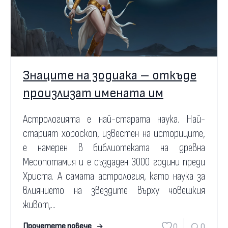
Знаците на зодиака – откъде
произлизат имената им
Астрологията е най-старата наука. Най-
старият хороскоп, известен на историците,
е намерен в библиотеката на древна
Месопотамия и е създаден 3000 години преди
Христа. А самата астрология, като наука за
влиянието на звездите върху човешкия
живот,...
0
0
Прочетете повече