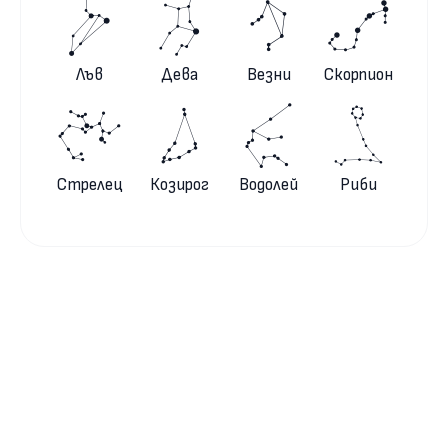
Лъв
Дева
Везни
Скорпион
Стрелец
Козирог
Водолей
Риби