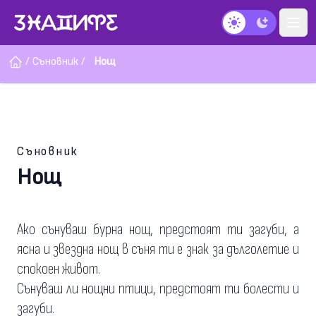
Тъмен режим
/
Съновник
/
Нощ
Съновник
Нощ
Ако сънуваш бурна нощ, предстоят ти загуби, а
ясна и звездна нощ в съня ти е знак за дълголетие и
спокоен живот.
Сънуваш ли нощни птици, предстоят ти болести и
загуби.