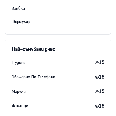
Заявка
Формуляр
Най-сънувани днес
15
Пудинг
15
Обаждане По Телефона
15
Марули
15
Жилище