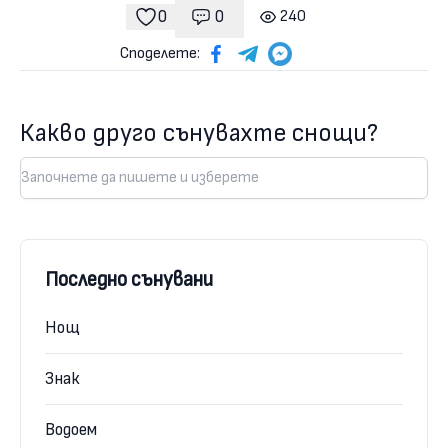
0
0
240
Коментари
гледания
харесвания
Споделете:
Какво друго сънувахте снощи?
Последно сънувани
Нощ
Знак
Водоем