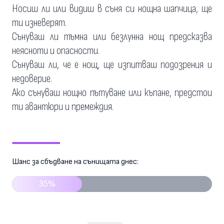
Носиш ли или видиш в съня си нощна шапчица, ще
ти изневерят.
Сънуваш ли тъмна или безлунна нощ предсказва
неясноти и опасности.
Сънуваш ли, че е нощ, ще изпитваш подозрения и
недоверие.
Ако сънуваш нощно пътуване или къпане, предстои
ти авантюри и премеждия.
Шанс за сбъдване на сънищата днес:
35%