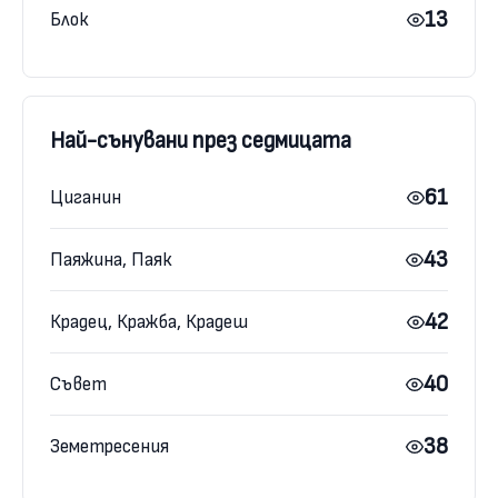
13
Блок
Най-сънувани през седмицата
61
Циганин
43
Паяжина, Паяк
42
Крадец, Кражба, Крадеш
40
Съвет
38
Земетресения