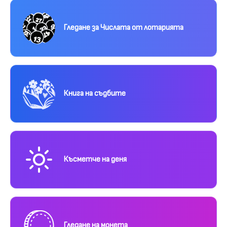
Гледане за Числата от лотарията
Книга на съдбите
Късметче на деня
Гледане на монета