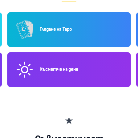
Гледане на Таро
Късметче на деня