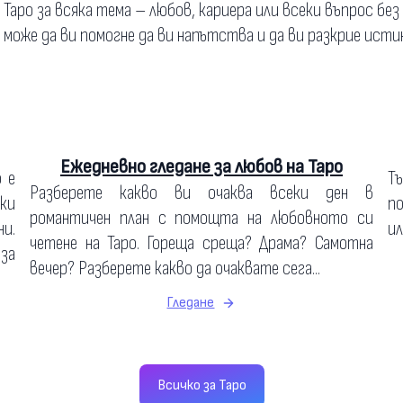
а Таро за всяка тема – любов, кариера или всеки въпрос без
о може да ви помогне да ви напътства и да ви разкрие исти
Ежедневно гледане за любов на Таро
о е
Т
Разберете какво ви очаква всеки ден в
ки
по
романтичен план с помощта на любовното си
и.
ил
четене на Таро. Гореща среща? Драма? Самотна
 за
вечер? Разберете какво да очаквате сега...
Гледане
Всичко за Таро