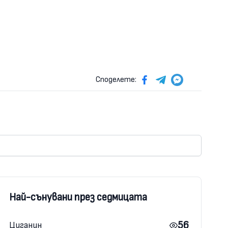
Споделете:
Най-сънувани през седмицата
56
Циганин