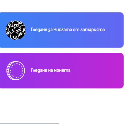
Гледане за Числата от лотарията
Гледане на монета