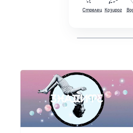
Стрелец
Козирог
Во