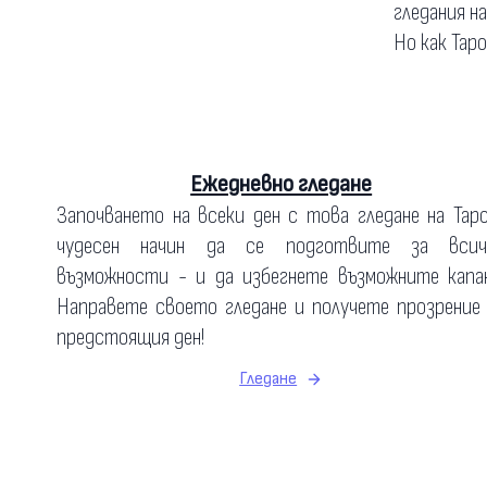
гледания н
Но как Тар
Ежедневно гледане
Започването на всеки ден с това гледане на Тар
чудесен начин да се подготвите за всич
възможности - и да избегнете възможните капан
Направете своето гледане и получете прозрение
предстоящия ден!
Гледане