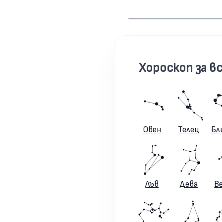
Хороскоп за вс
Овен
Телец
Бл
Лъв
Дева
В