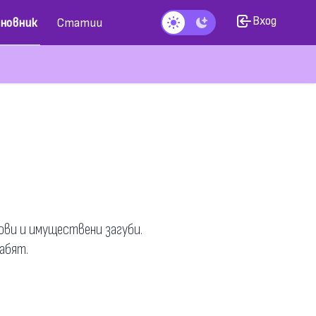
Вход
новник
Статии
Тъмен режим
сови и имуществени загуби.
абят.