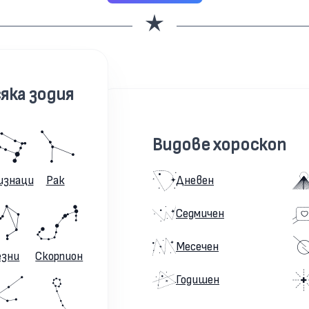
яка зодия
Видове хороскоп
изнаци
Рак
Дневен
Седмичен
Месечен
езни
Скорпион
Годишен