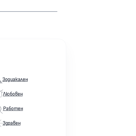
Зодиакален
Любовен
Работен
Здравен