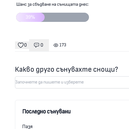
Шанс за сбъдване на сънищата днес:
39%
0
0
173
Коментари
гледания
харесвания
Какво друго сънувахте снощи?
Последно сънувани
Пазя