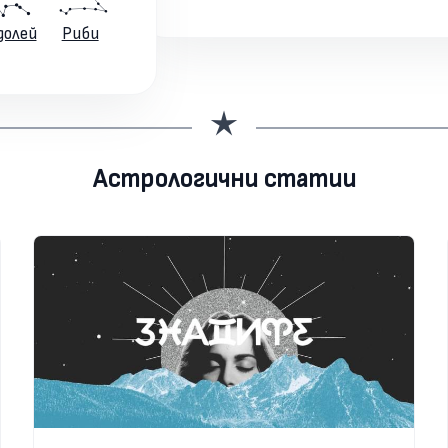
долей
Риби
Астрологични статии