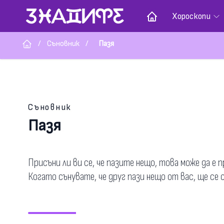
Хороскопи
/
Съновник
/
Пазя
Съновник
Пазя
Присъни ли ви се, че пазите нещо, това може да е
Когато сънувате, че друг пази нещо от вас, ще се