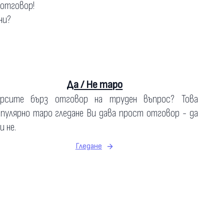
 отговор!
ни?
Да / Не таро
ърсите бърз отговор на труден въпрос? Това
пулярно таро гледане Ви дава прост отговор - да
и не.
Гледане