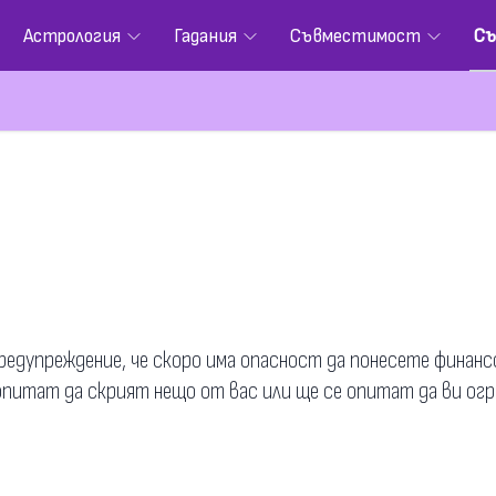
Астрология
Гадания
Съвместимост
Съ
 предупреждение, че скоро има опасност да понесете финан
 опитат да скрият нещо от вас или ще се опитат да ви огр