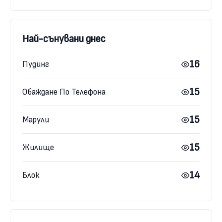
Най-сънувани днес
16
Пудинг
15
Обаждане По Телефона
15
Марули
15
Жилище
14
Блок