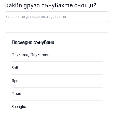
Какво друго сънувахте снощи?
Последно сънувани
Позлата, Позлатен
Зов
Яре
Пиян
Загадка