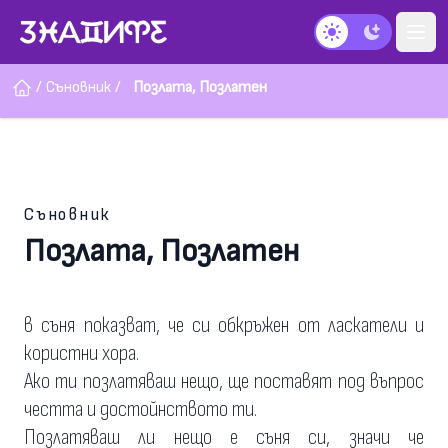
Тъмен режим
/
Съновник
/
Позлата, Позлатен
Съновник
Позлата, Позлатен
в съня показват, че си обкръжен от ласкатели и
користни хора.
Ако ти позлатяваш нещо, ще поставят под въпрос
честта и достойнството ти.
Позлатяваш ли нещо е съня си, значи че