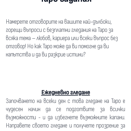
Намерете отговорите на вашите най-дълбоки,
горещи въпроси с безплатни гледания на Таро за
всяка тема – любов, кариера или всеки въпрос без
отговор! Но как Таро може да ви помогне да ви
напътства и да ви разкрие истини?
Ежедневно гледане
Започването на всеки ден с това гледане на Таро е
чудесен начин да се подготвите за всички
възможности - и да избегнете възможните капани.
Направете своето гледане и получете прозрение за