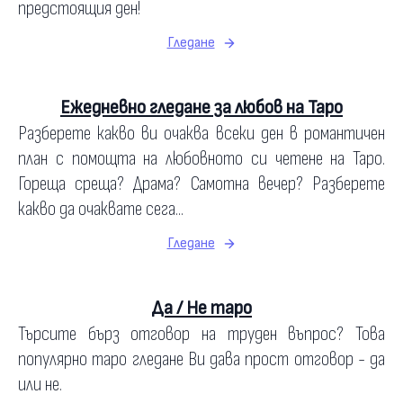
предстоящия ден!
Гледане
Ежедневно гледане за любов на Таро
Разберете какво ви очаква всеки ден в романтичен
план с помощта на любовното си четене на Таро.
Гореща среща? Драма? Самотна вечер? Разберете
какво да очаквате сега...
Гледане
Да / Не таро
Търсите бърз отговор на труден въпрос? Това
популярно таро гледане Ви дава прост отговор - да
или не.