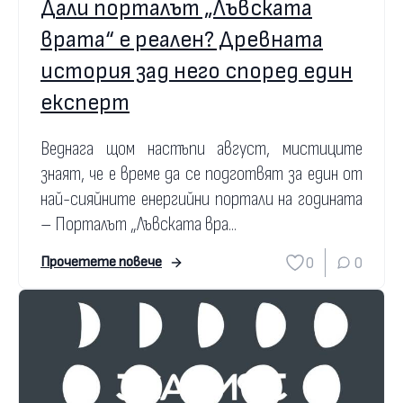
Дали порталът „Лъвската
врата“ е реален? Древната
история зад него според един
експерт
Веднага щом настъпи август, мистиците
знаят, че е време да се подготвят за един от
най-сияйните енергийни портали на годината
– Порталът „Лъвската вра...
0
0
Прочетете повече