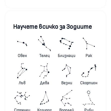
Научете всичко за Зодиите
Овен
Телец
Близнаци
Рак
Лъв
Дева
Везни
Скорпион
Стрелец
Козирог
Водолей
Риби