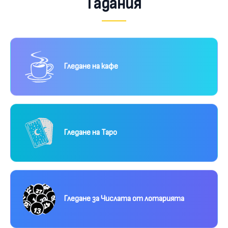
Гадания
Гледане на кафе
Гледане на Таро
Гледане за Числата от лотарията