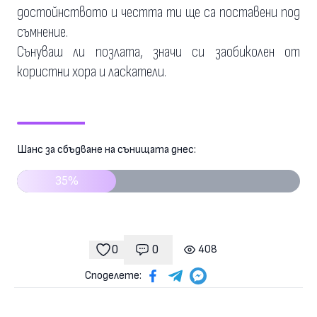
достойнството и честта ти ще са поставени под
съмнение.
Сънуваш ли позлата, значи си заобиколен от
користни хора и ласкатели.
Шанс за сбъдване на сънищата днес:
35%
0
0
408
Коментари
гледания
харесвания
Споделете: