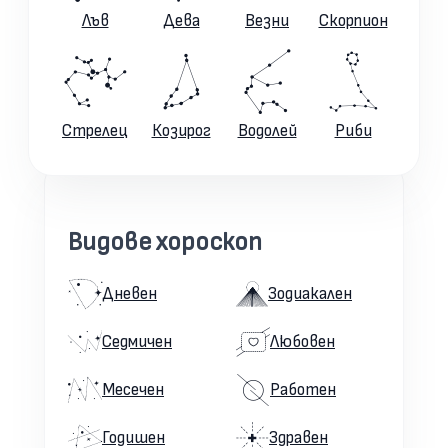
Лъв
Дева
Везни
Скорпион
Стрелец
Козирог
Водолей
Риби
Видове хороскоп
Дневен
Зодиакален
Седмичен
Любовен
Месечен
Работен
Годишен
Здравен