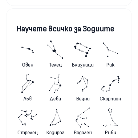
Научете всичко за Зодиите
Овен
Телец
Близнаци
Рак
Лъв
Дева
Везни
Скорпион
Стрелец
Козирог
Водолей
Риби