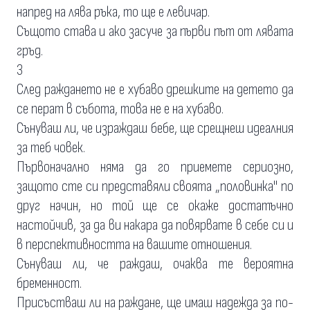
напред на лява ръка, то ще е левичар.
Същото става и ако засуче за първи път от лявата
гръд.
3
След раждането не е хубаво дрешките на детето да
се перат в събота, това не е на хубаво.
Сънуваш ли, че израждаш бебе, ще срещнеш идеалния
за теб човек.
Първоначално няма да го приемете сериозно,
защото сте си представяли своята „половинка" по
друг начин, но той ще се окаже достатъчно
настойчив, за да ви накара да повярвате в себе си и
в перспективността на вашите отношения.
Сънуваш ли, че раждаш, очаква те вероятна
бременност.
Присъстваш ли на раждане, ще имаш надежда за по-