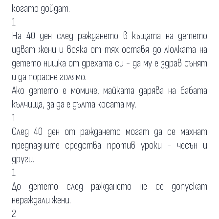
когато дойдат.
1
На 40 ден след раждането в къщата на детето
идват жени и всяка от тях оставя до люлката на
детето нишка от дрехата си - да му е здрав сънят
и да порасне голямо.
Ако детето е момиче, майката дарява на бабата
кълчища, за да е дълта косата му.
1
След 40 ден от раждането могат да се махнат
предпазните средства против уроки - чесън и
други.
1
До детето след раждането не се допускат
нераждали жени.
2