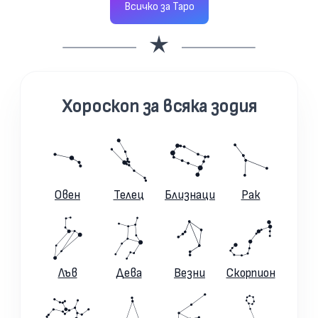
Всичко за Таро
Хороскоп за всяка зодия
Овен
Телец
Близнаци
Рак
Лъв
Дева
Везни
Скорпион