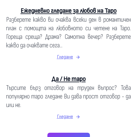
Ежедневно гледане за любов на Таро
Разберете какво ви очаква всеки ден в романтичен
план с помощта на любовното си четене на Таро.
Гореща среща? Драма? Самотна вечер? Разберете
какво да очаквате сега...
Гледане
Да / Не таро
Търсите бърз отговор на труден въпрос? Това
популярно таро гледане Ви дава прост отговор - да
или не.
Гледане