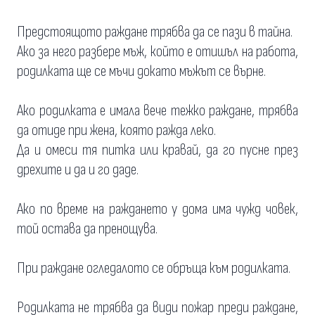
Предстоящото раждане трябва да се пази в тайна.
Ако за него разбере мъж, който е отишъл на работа,
родилката ще се мъчи докато мъжът се върне.
Ако родилката е имала вече тежко раждане, трябва
да отиде при жена, която ражда леко.
Да и омеси тя питка или кравай, да го пусне през
дрехите и да и го даде.
Ако по време на раждането у дома има чужд човек,
той остава да пренощува.
При раждане огледалото се обръща към родилката.
Родилката не трябва да види пожар преди раждане,