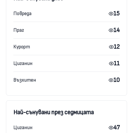
15
Повреда
14
Праг
12
Курорт
11
Циганин
10
Възхитен
Най-сънувани през седмицата
47
Циганин