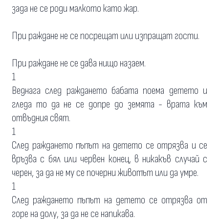
зада не се роди малкото като жар.
При раждане не се посрещат или изпращат гости.
При раждане не се дава нищо назаем.
1
Веднага след раждането бабата поема детето и
гледа то да не се допре до земята - врата към
отвъдния свят.
1
След раждането пъпът на детето се отрязва и се
връзва с бял или червен конец, в никакъв случай с
черен, за да не му се почерни животът или да умре.
1
След раждането пъпът на детето се отрязва от
горе на долу, за да не се напикава.