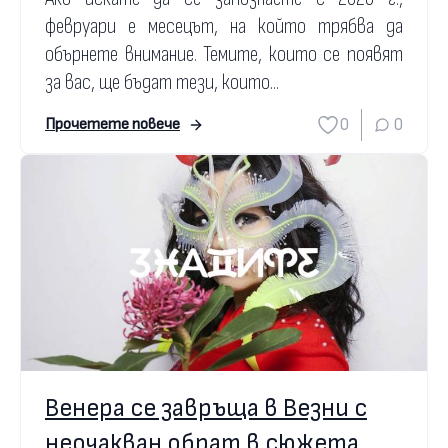
февруари е месецът, на който трябва да
обърнете внимание. Темите, които се появят
за вас, ще бъдат тези, които...
0
0
Прочетете повече
Венера се завръща в Везни с
неочакван обрат в сюжета,