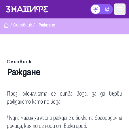
Тъмен режим
/
Съновник
/
Раждане
Съновник
Раждане
През ключалката се сипва вода, за да върви
раждането като по вода.
Чудна магия за лесно раждане е билката богородична
ръчица, която се носи от Божи гроб.