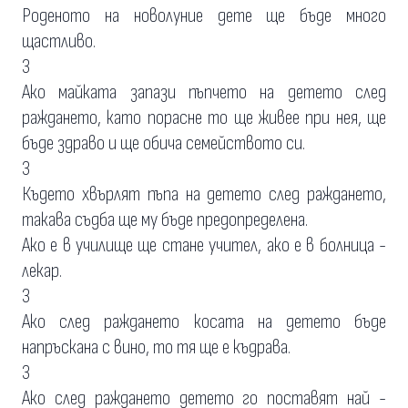
Роденото на новолуние дете ще бъде много
щастливо.
3
Ако майката запази пъпчето на детето след
раждането, като порасне то ще живее при нея, ще
бъде здраво и ще обича семейството си.
3
Където хвърлят пъпа на детето след раждането,
такава съдба ще му бъде предопределена.
Ако е в училище ще стане учител, ако е в болница -
лекар.
3
Ако след раждането косата на детето бъде
напръскана с вино, то тя ще е къдрава.
3
Ако след раждането детето го поставят най -