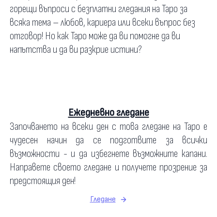
горещи въпроси с безплатни гледания на Таро за
всяка тема – любов, кариера или всеки въпрос без
отговор! Но как Таро може да ви помогне да ви
напътства и да ви разкрие истини?
Ежедневно гледане
Започването на всеки ден с това гледане на Таро е
чудесен начин да се подготвите за всички
възможности - и да избегнете възможните капани.
Направете своето гледане и получете прозрение за
предстоящия ден!
Гледане