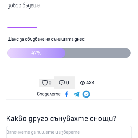
добро бъдеще.
Шанс за сбъдване на сънищата днес:
47%
0
0
438
Коментари
гледания
харесвания
Споделете:
Какво друго сънувахте снощи?