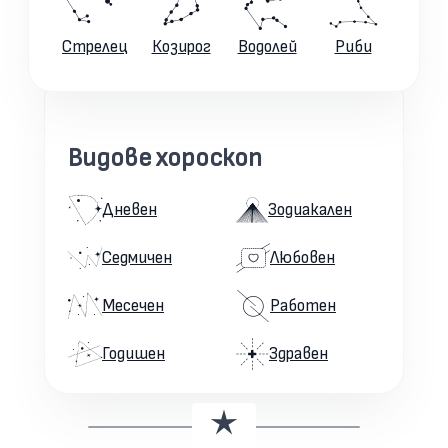
Стрелец
Козирог
Водолей
Риби
Видове хороскоп
Дневен
Зодиакален
Седмичен
Любовен
Месечен
Работен
Годишен
Здравен