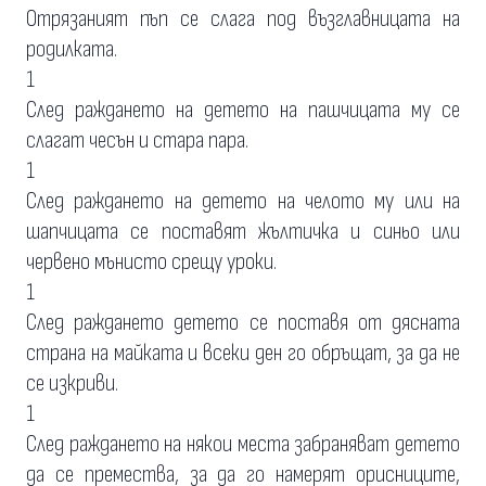
Отрязаният пъп се слага под възглавницата на
родилката.
1
След раждането на детето на пашчицата му се
слагат чесън и стара пара.
1
След раждането на детето на челото му или на
шапчицата се поставят жълтичка и синьо или
червено мънисто срещу уроки.
1
След раждането детето се поставя от дясната
страна на майката и всеки ден го обръщат, за да не
се изкриви.
1
След раждането на някои места забраняват детето
да се премества, за да го намерят орисниците,