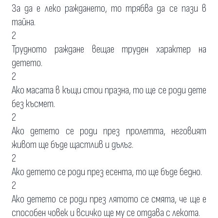
За да е леко раждането, то трябва да се пази в
тайна.
2
Трудното раждане вещае труден характер на
детето.
2
Ако масата в къщи стои празна, то ще се роди дете
без късмет.
2
Ако детето се роди през пролетта, неговият
живот ще бъде щастлив и дълъг.
2
Ако детето се роди през есента, то ще бъде бедно.
2
Ако детето се роди през лятото се смята, че ще е
способен човек и всичко ще му се отдава с лекота.