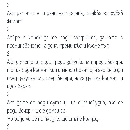
2
Ако детето е родено на празник, очаква го хубав
живот.
2
Добре е човек да се роди сутринта, защото с
преминаването на деня, преминава и късметът.
2
Ако детето се роди преди закуска или преди вечеря,
то ще бъде късметлия и много богато, а ако се роди
след закуска или след вечеря, няма да има късмет и
ще е бедно.
2
Ако дете се роди сутрин, ще е ранобудно, ако се
роди вечер - ще е домашар.
Но роди ли се по пладне, ще стане крадец.
3