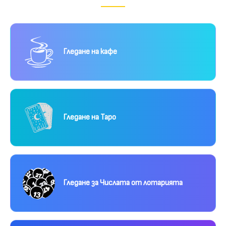
Гледане на кафе
Гледане на Таро
Гледане за Числата от лотарията