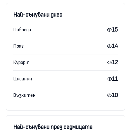
Най-сънувани днес
15
Повреда
14
Праг
12
Курорт
11
Циганин
10
Възхитен
Най-сънувани през седмицата