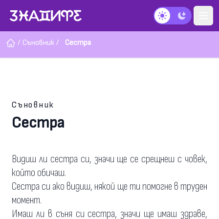
Тъмен режим
/
Съновник
/
Сестра
Съновник
Сестра
Видиш ли сестра си, значи ще се срещнеш с човек,
който обичаш.
Сестра си ако видиш, някой ще ти помогне в труден
момент.
Имаш ли в съня си сестра, значи ще имаш здраве,