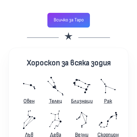
Всичко за Таро
Хороскоп за всяка зодия
Овен
Телец
Близнаци
Рак
Лъв
Дева
Везни
Скорпион