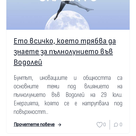
Ето всичко, което трябва да
знаете за пълнолунието във
Водолей
Бунтът, иновациите и общността са
основните теми под влиянието на
пълнолунието във Водолей на 29 юли.
Енергията, която се е натрупвала под
повърхностт...
0
0
Прочетете повече