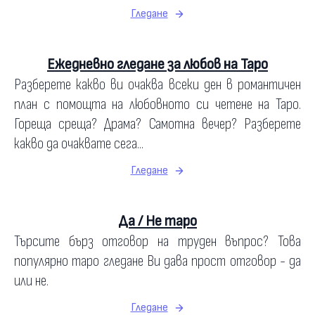
Гледане
Ежедневно гледане за любов на Таро
Разберете какво ви очаква всеки ден в романтичен
план с помощта на любовното си четене на Таро.
Гореща среща? Драма? Самотна вечер? Разберете
какво да очаквате сега...
Гледане
Да / Не таро
Търсите бърз отговор на труден въпрос? Това
популярно таро гледане Ви дава прост отговор - да
или не.
Гледане