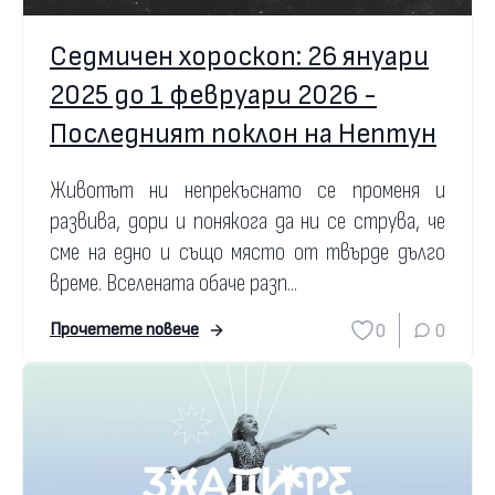
Седмичен хороскоп: 26 януари
2025 до 1 февруари 2026 -
Последният поклон на Нептун
Животът ни непрекъснато се променя и
развива, дори и понякога да ни се струва, че
сме на едно и също място от твърде дълго
време. Вселената обаче разп...
0
0
Прочетете повече