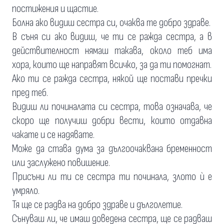
постижения и щастие.
Болна ако видиш сестра си, очаква те добро здраве.
В съня си ако видиш, че ти се ражда сестра, а в
действителност нямаш такава, около теб има
хора, които ще направят всичко, за да ти помогнат.
Ако ти се ражда сестра, някой ще постави пречки
пред теб.
Видиш ли починалата си сестра, това означава, че
скоро ще получиш добри вести, които отдавна
чакате и се надявате.
Може да става дума за дългоочаквана бременност
или заслужено повишение.
Присъни ли ти се сестра ти починала, злото ѝ е
умряло.
Тя ще се радва на добро здраве и дълголетие.
Сънуваш ли, че имаш доведена сестра, ще се радваш