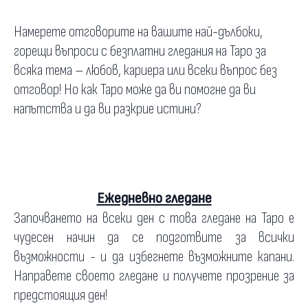
Намерете отговорите на вашите най-дълбоки,
горещи въпроси с безплатни гледания на Таро за
всяка тема – любов, кариера или всеки въпрос без
отговор! Но как Таро може да ви помогне да ви
напътства и да ви разкрие истини?
Ежедневно гледане
Започването на всеки ден с това гледане на Таро е
чудесен начин да се подготвите за всички
възможности - и да избегнете възможните капани.
Направете своето гледане и получете прозрение за
предстоящия ден!