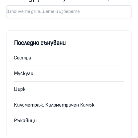
Последно сънувани
Сестра
Мускули
Цирк
Километраж, Километричен Камък
Ръкавици