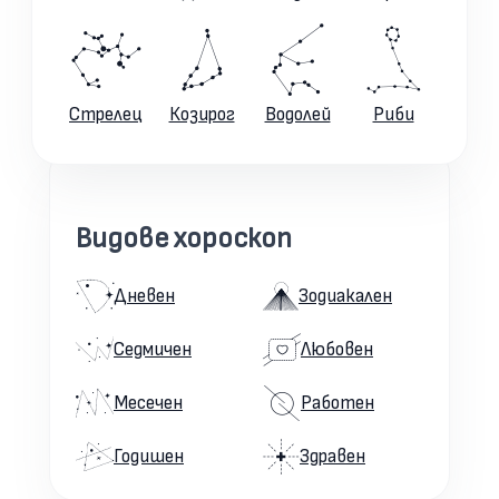
Стрелец
Козирог
Водолей
Риби
Видове хороскоп
Дневен
Зодиакален
Седмичен
Любовен
Месечен
Работен
Годишен
Здравен