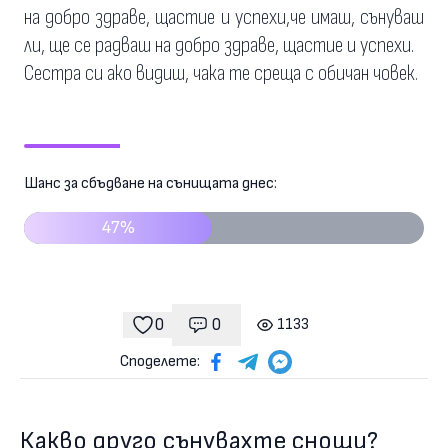
на добро здраве, щастие и успехи,че имаш, сънуваш
ли, ще се радваш на добро здраве, щастие и успехи.
Сестра си ако видиш, чака те среща с обичан човек.
Шанс за сбъдване на сънищата днес:
47%
0
0
1133
Коментари
гледания
харесвания
Споделете:
Какво друго сънувахте снощи?