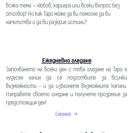
всяка тема – любов, кариера или всеки въпрос без
отговор! Но как Таро може да ви помогне да ви
напътства и да ви разкрие истини?
Ежедневно гледане
Започването на всеки ден с това гледане на Таро е
чудесен начин да се подготвите за всички
възможности - и да избегнете възможните капани.
Направете своето гледане и получете прозрение за
предстоящия ден!
Гледане