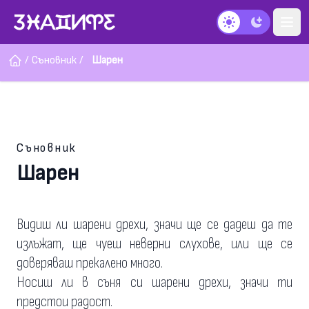
Тъмен режим
/
Съновник
/
Шарен
Съновник
Шарен
Видиш ли шарени дрехи, значи ще се дадеш да те
излъжат, ще чуеш неверни слухове, или ще се
доверяваш прекалено много.
Носиш ли в съня си шарени дрехи, значи ти
предстои радост.