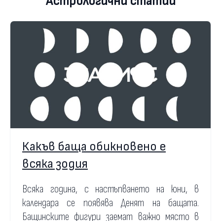
Астрологични статии
Какъв баща обикновено е
всяка зодия
Всяка година, с настъпването на юни, в
календара се появява Денят на бащата.
Бащинските фигури заемат важно място в