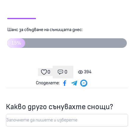
Шанс за сбъдване на сънищата днес:
15%
0
0
394
Коментари
гледания
харесвания
Споделете:
Какво друго сънувахте снощи?