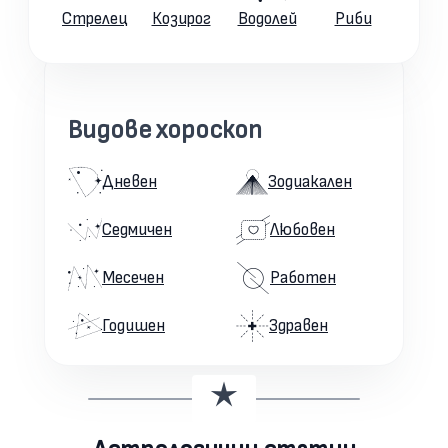
Стрелец
Козирог
Водолей
Риби
Видове хороскоп
Дневен
Зодиакален
Седмичен
Любовен
Месечен
Работен
Годишен
Здравен