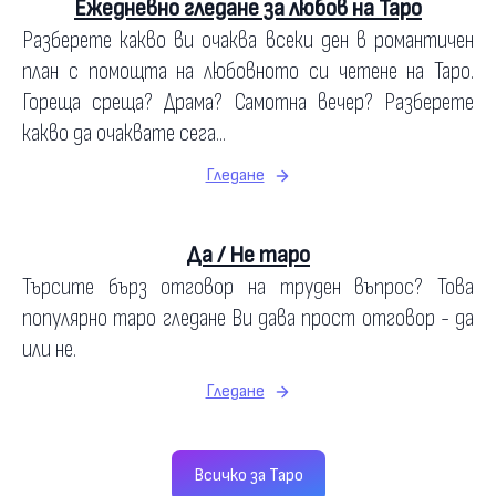
Ежедневно гледане за любов на Таро
Разберете какво ви очаква всеки ден в романтичен
план с помощта на любовното си четене на Таро.
Гореща среща? Драма? Самотна вечер? Разберете
какво да очаквате сега...
Гледане
Да / Не таро
Търсите бърз отговор на труден въпрос? Това
популярно таро гледане Ви дава прост отговор - да
или не.
Гледане
Всичко за Таро