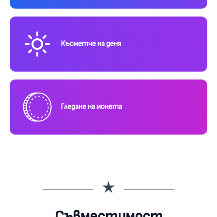
Късметче на деня
Гледане на монета
Съвместимост