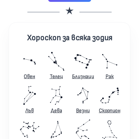
Хороскоп за всяка зодия
Овен
Телец
Близнаци
Рак
Лъв
Дева
Везни
Скорпион