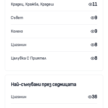
11
Крадец, Кражба, Крадеш
9
Съвет
9
Колело
8
Циганин
8
Целувка С Приятел
Най-сънувани през седмицата
36
Циганин