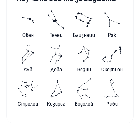
Овен
Телец
Близнаци
Рак
Лъв
Дева
Везни
Скорпион
Стрелец
Козирог
Водолей
Риби