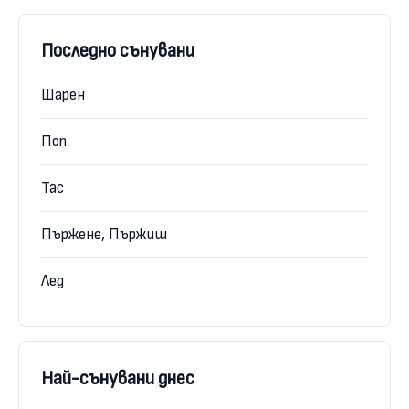
Последно сънувани
Шарен
Поп
Тас
Пържене, Пържиш
Лед
Най-сънувани днес