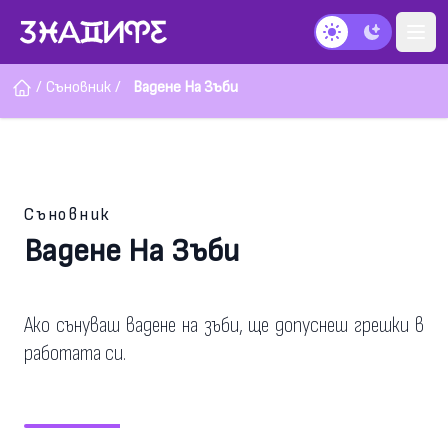
Тъмен режим
/
Съновник
/
Вадене На Зъби
Съновник
Вадене На Зъби
Ако сънуваш вадене на зъби, ще допуснеш грешки в
работата си.