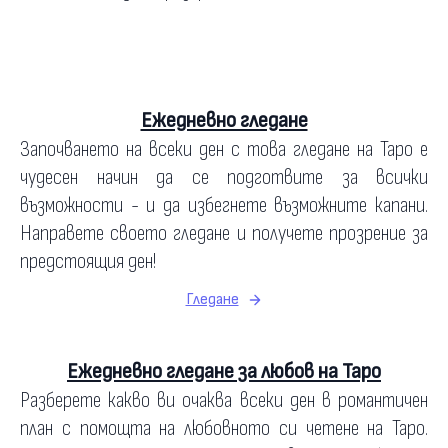
Ежедневно гледане
Започването на всеки ден с това гледане на Таро е
чудесен начин да се подготвите за всички
възможности - и да избегнете възможните капани.
Направете своето гледане и получете прозрение за
предстоящия ден!
Гледане
Ежедневно гледане за любов на Таро
Разберете какво ви очаква всеки ден в романтичен
план с помощта на любовното си четене на Таро.