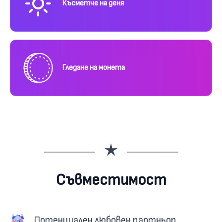
Късметче на деня
Гледане на монета
Съвместимост
Потенциален любовен партньор