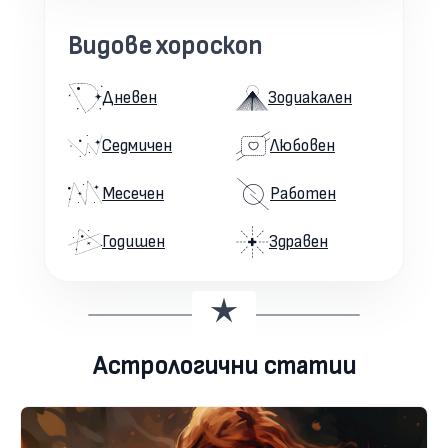
Видове хороскоп
Дневен
Зодиакален
Седмичен
Любовен
Месечен
Работен
Годишен
Здравен
Астрологични статии