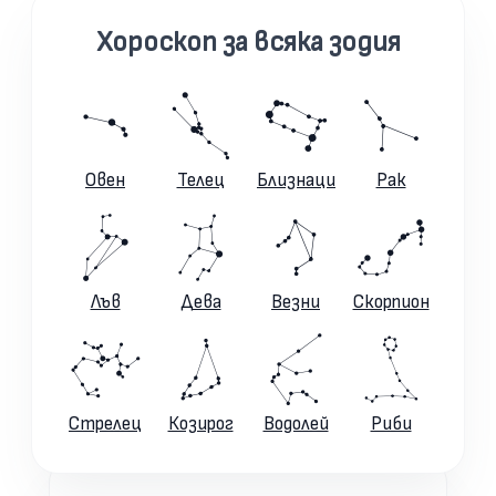
Хороскоп за всяка зодия
Овен
Телец
Близнаци
Рак
Лъв
Дева
Везни
Скорпион
Стрелец
Козирог
Водолей
Риби