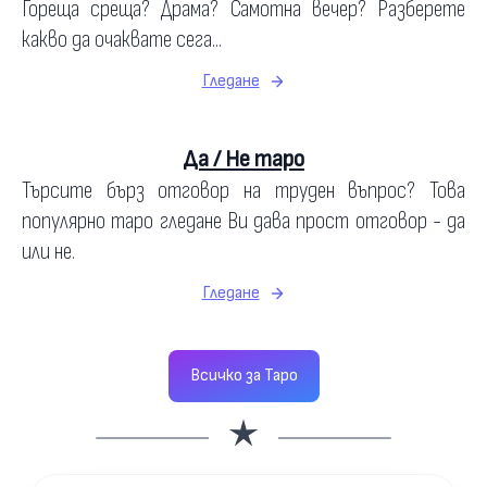
Гореща среща? Драма? Самотна вечер? Разберете
какво да очаквате сега...
Гледане
Да / Не таро
Търсите бърз отговор на труден въпрос? Това
популярно таро гледане Ви дава прост отговор - да
или не.
Гледане
Всичко за Таро