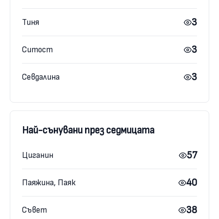
3
Тиня
3
Ситост
3
Севдалина
Най-сънувани през седмицата
57
Циганин
40
Паяжина, Паяк
38
Съвет