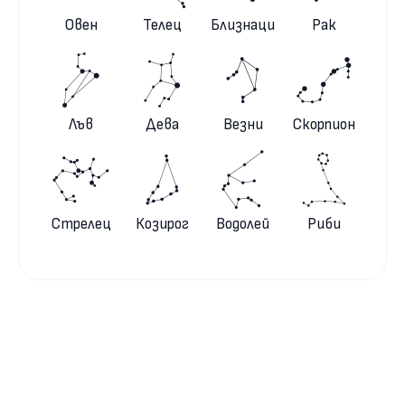
Овен
Телец
Близнаци
Рак
Лъв
Дева
Везни
Скорпион
Стрелец
Козирог
Водолей
Риби