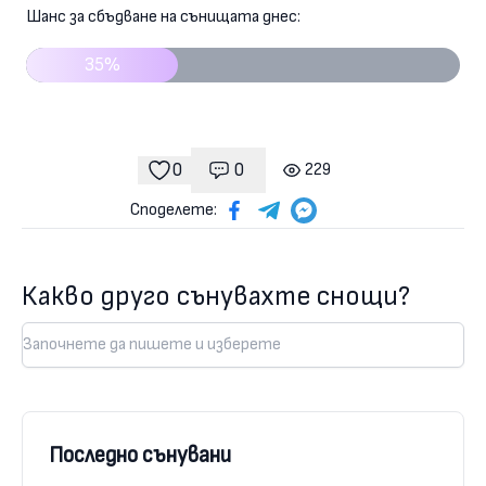
Шанс за сбъдване на сънищата днес:
35%
0
0
229
Коментари
гледания
харесвания
Споделете:
Какво друго сънувахте снощи?
Последно сънувани