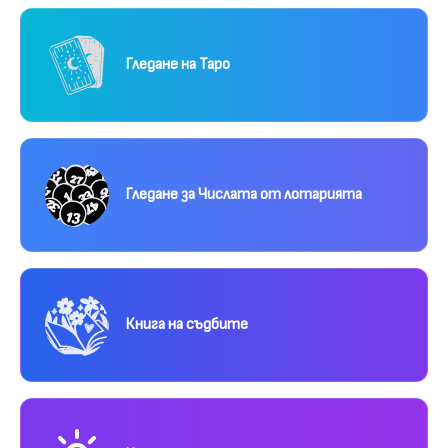
Гледане на Таро
Гледане за Числата от лотарията
Книга на съдбите