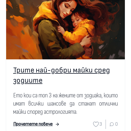
Трите най-добри майки сред
зодиите
Ето кои са топ 3 на жените от зодиака, които
имат всички шансове да станат отлични
майки според астрологията.
3
0
Прочетете повече