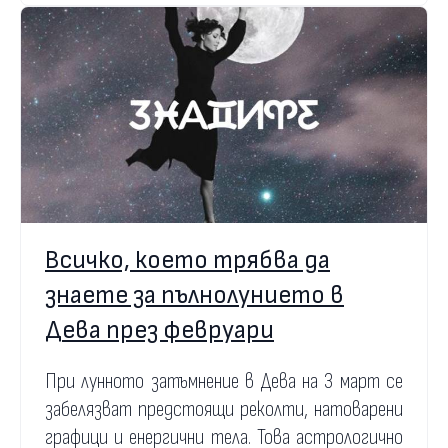
Всичко, което трябва да
знаете за пълнолунието в
Дева през февруари
При лунното затъмнение в Дева на 3 март се
забелязват предстоящи реколти, натоварени
графици и енергични тела. Това астрологично