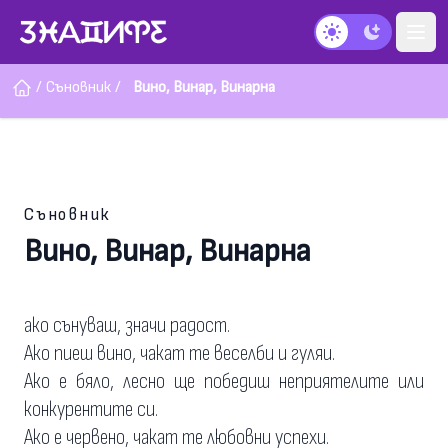
Тъмен режим
/
Съновник
/
Вино, Винар, Винарна
Съновник
Вино, Винар, Винарна
ако сънуваш, значи радост.
Ако пиеш вино, чакат те веселби и гуляи.
Ако е бяло, лесно ще победиш неприятелите или
конкурентите си.
Ако е червено, чакат те любовни успехи.