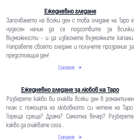
Ежедневно гледане
Започването на всеки ден с това гледане на Таро е
чудесен начин да се подготвите за всички
възможности - и да избегнете възможните капани.
Направете своето гледане и получете прозрение за
предстоящия ден!
Гледане
Ежедневно гледане за любов на Таро
Разберете какво ви очаква всеки ден в романтичен
план с помощта на любовното си четене на Таро.
Гореща среща? Драма? Самотна вечер? Разберете
какво да очаквате сега...
Гледане