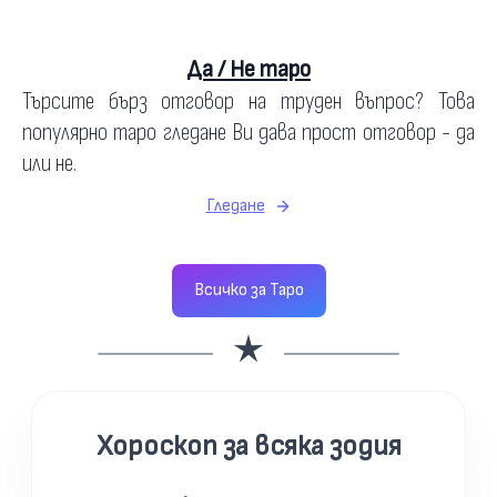
Да / Не таро
Търсите бърз отговор на труден въпрос? Това
популярно таро гледане Ви дава прост отговор - да
или не.
Гледане
Всичко за Таро
Хороскоп за всяка зодия