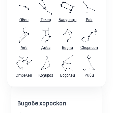
Овен
Телец
Близнаци
Рак
Лъв
Дева
Везни
Скорпион
Стрелец
Козирог
Водолей
Риби
Видове хороскоп