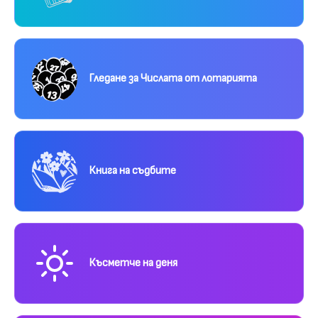
Гледане за Числата от лотарията
Книга на съдбите
Късметче на деня