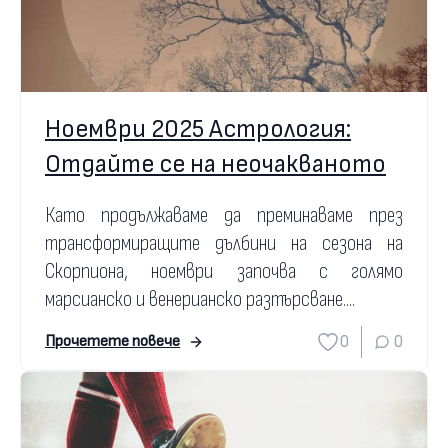
Ноември 2025 Астрология:
Отдайте се на неочакваното
Като продължаваме да преминаваме през
трансформиращите дълбини на сезона на
Скорпиона, ноември започва с голямо
марсианско и венерианско разтърсване....
0
0
Прочетете повече