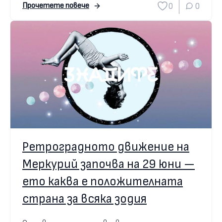
0
0
Прочетете повече
Ретроградното движение на
Меркурий започва на 29 юни —
ето каква е положителната
страна за всяка зодия