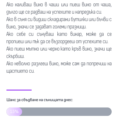
Ако наливаш вино в чаши или пиеш вино от чаша,
дълго ще се радваш на успехите и напредъка си.
Ако в съня си видиш складирани бутилки или бъчви с
вино, значи се задават големи празници.
Ако себе си сънуваш като винар, може да се
пропиеш или пък да се възгордееш от успехите си.
Ако пиеш мътно или черно като кръв вино, значи ще
скърбиш.
Ако неволно разлееш вино, може сам да попречиш на
щастието си.
Шанс за сбъдване на сънищата днес:
15%