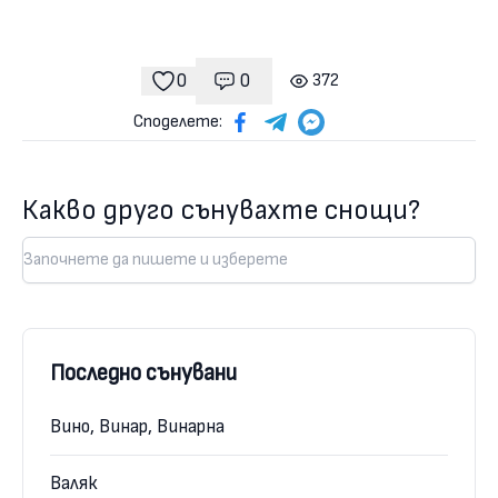
0
0
372
Коментари
гледания
харесвания
Споделете:
Какво друго сънувахте снощи?
Последно сънувани
Вино, Винар, Винарна
Валяк