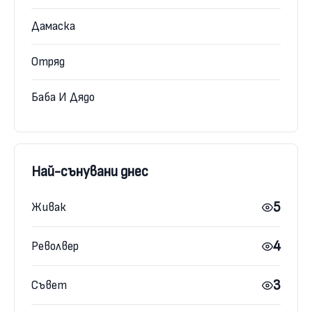
Дамаска
Отряд
Баба И Дядо
Най-сънувани днес
5
Живак
4
Револвер
3
Съвет