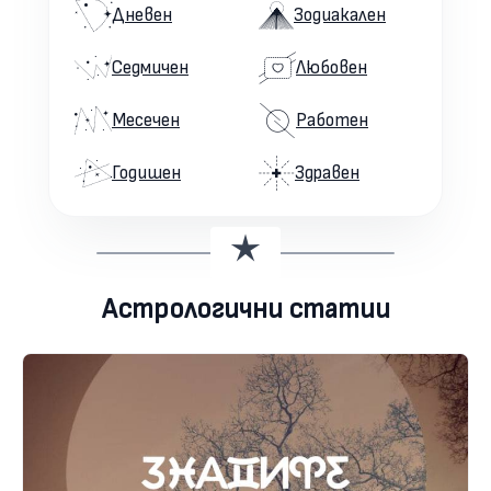
Дневен
Зодиакален
Седмичен
Любовен
Месечен
Работен
Годишен
Здравен
Астрологични статии