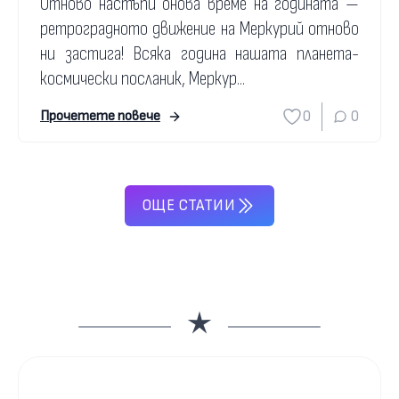
Отново настъпи онова време на годината —
ретроградното движение на Меркурий отново
ни застига! Всяка година нашата планета-
космически посланик, Меркур...
0
0
Прочетете повече
ОЩЕ СТАТИИ