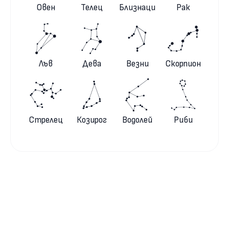
Овен
Телец
Близнаци
Рак
Лъв
Дева
Везни
Скорпион
Стрелец
Козирог
Водолей
Риби