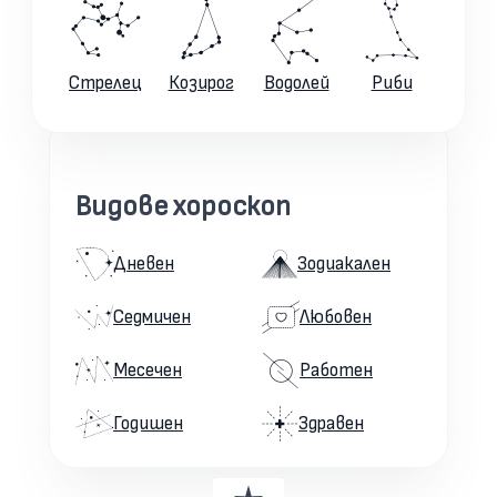
Стрелец
Козирог
Водолей
Риби
Видове хороскоп
Дневен
Зодиакален
Седмичен
Любовен
Месечен
Работен
Годишен
Здравен