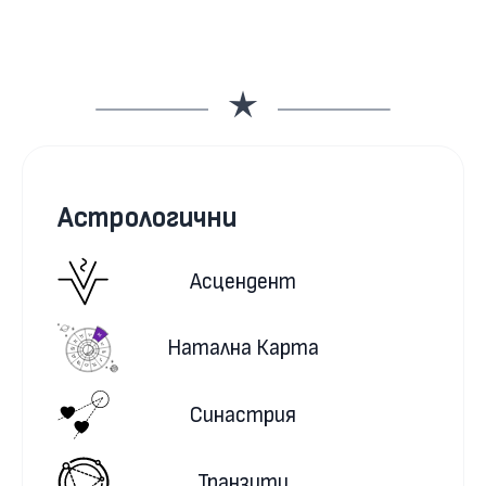
Астрологични
Асцендент
Натална Карта
Синастрия
Транзити