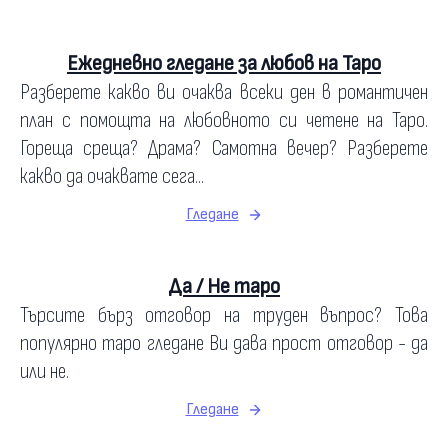
Ежедневно гледане за любов на Таро
Разберете какво ви очаква всеки ден в романтичен
план с помощта на любовното си четене на Таро.
Гореща среща? Драма? Самотна вечер? Разберете
какво да очаквате сега...
Гледане
Да / Не таро
Търсите бърз отговор на труден въпрос? Това
популярно таро гледане Ви дава прост отговор - да
или не.
Гледане