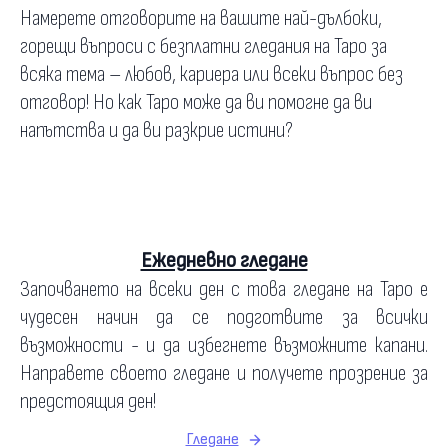
Намерете отговорите на вашите най-дълбоки,
горещи въпроси с безплатни гледания на Таро за
всяка тема – любов, кариера или всеки въпрос без
отговор! Но как Таро може да ви помогне да ви
напътства и да ви разкрие истини?
Ежедневно гледане
Започването на всеки ден с това гледане на Таро е
чудесен начин да се подготвите за всички
възможности - и да избегнете възможните капани.
Направете своето гледане и получете прозрение за
предстоящия ден!
Гледане