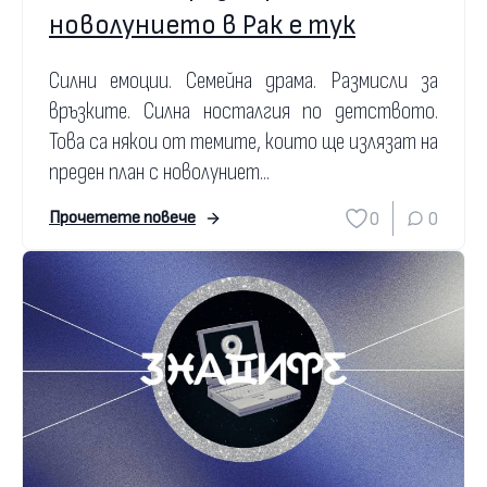
новолунието в Рак е тук
Силни емоции. Семейна драма. Размисли за
връзките. Силна носталгия по детството.
Това са някои от темите, които ще излязат на
преден план с новолуниет...
0
0
Прочетете повече