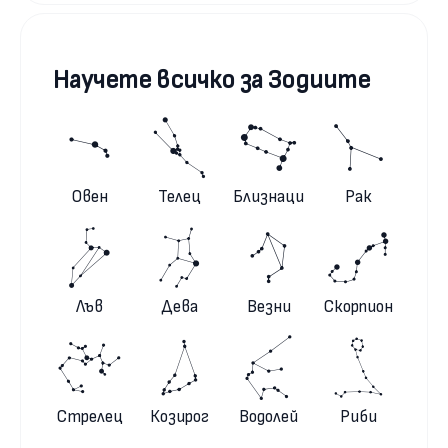
Научете всичко за Зодиите
Овен
Телец
Близнаци
Рак
Лъв
Дева
Везни
Скорпион
Стрелец
Козирог
Водолей
Риби