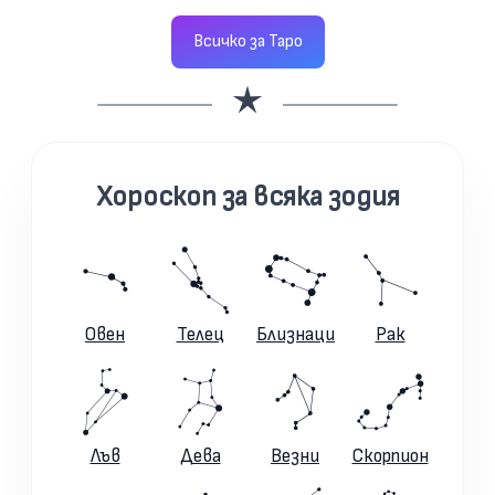
Всичко за Таро
Хороскоп за всяка зодия
Овен
Телец
Близнаци
Рак
Лъв
Дева
Везни
Скорпион