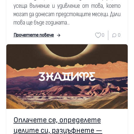
усеща вълнение и удивление от това, което
могат да донесат предстоящите месеци. Дали
това ще бъде годината...
0
0
Прочетете повече
Оплачете се, определете
целите си, разцъфнете —