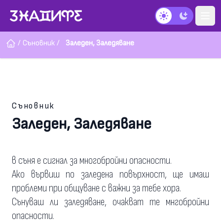
Тъмен режим
/
Съновник
/
Заледен, Заледяване
Съновник
Заледен, Заледяване
в съня е сигнал за многобройни опасности.
Ако вървиш по заледена повърхност, ще имаш
проблеми при общуване с важни за тебе хора.
Сънуваш ли заледяване, очакват те мнгобройни
опасности.