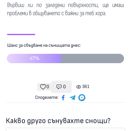
Вървиш ли по заледени повърхности, ще имаш
проблеми в общуването с важни за теб хора.
Шанс за сбъдване на сънищата днес:
47%
0
0
361
Коментари
гледания
харесвания
Споделете:
Какво друго сънувахте снощи?