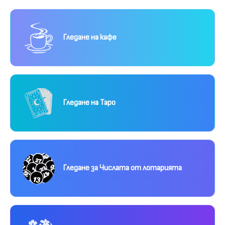
Гледане на кафе
Гледане на Таро
Гледане за Числата от лотарията