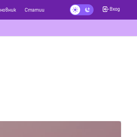
Вход
новник
Статии
Тъмен режим