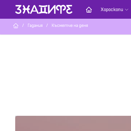
Хороскопи
/
Гадания
/
Късметче на деня