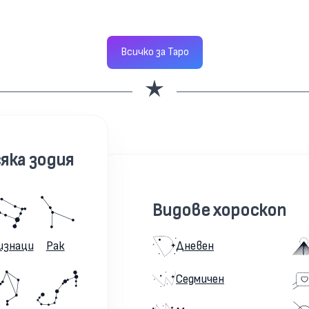
Всичко за Таро
яка зодия
Видове хороскоп
изнаци
Рак
Дневен
Седмичен