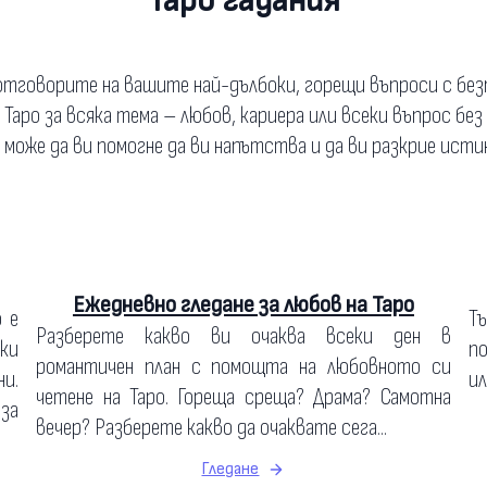
Таро гадания
тговорите на вашите най-дълбоки, горещи въпроси с бе
а Таро за всяка тема – любов, кариера или всеки въпрос без
о може да ви помогне да ви напътства и да ви разкрие исти
Ежедневно гледане за любов на Таро
о е
Т
Разберете какво ви очаква всеки ден в
ки
по
романтичен план с помощта на любовното си
и.
ил
четене на Таро. Гореща среща? Драма? Самотна
 за
вечер? Разберете какво да очаквате сега...
Гледане