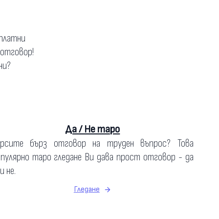
зплатни
 отговор!
ни?
Да / Не таро
ърсите бърз отговор на труден въпрос? Това
пулярно таро гледане Ви дава прост отговор - да
и не.
Гледане