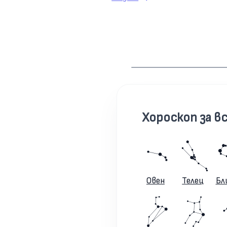
Хороскоп за вс
Овен
Телец
Бл