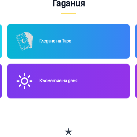
Гадания
Гледане на Таро
Късметче на деня