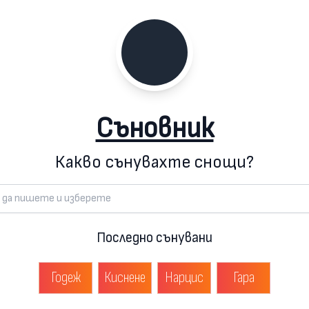
Съновник
Какво сънувахте снощи?
Последно сънувани
Годеж
Киснене
Нарцис
Гара