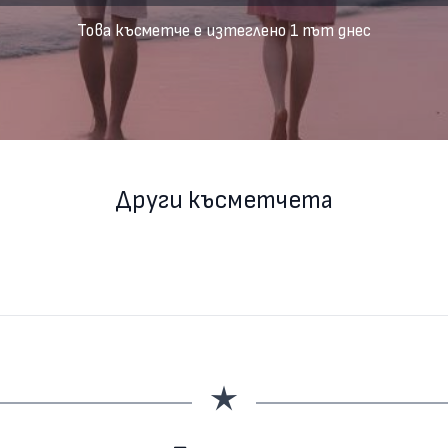
Това късметче е изтеглено 1 път днес
Други късметчета