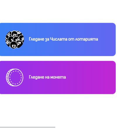
Гледане за Числата от лотарията
Гледане на монета