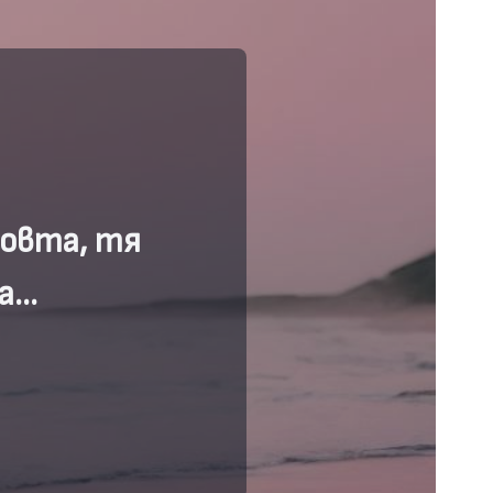
овта, тя
ва…