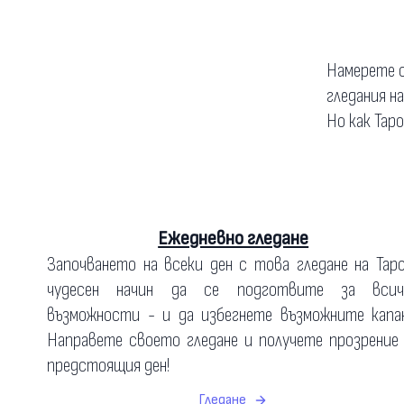
Намерете о
гледания н
Но как Тар
Ежедневно гледане
Започването на всеки ден с това гледане на Тар
чудесен начин да се подготвите за всич
възможности - и да избегнете възможните капан
Направете своето гледане и получете прозрение
предстоящия ден!
Гледане