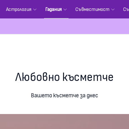
Астрология
Гадания
Съвместимост
Съ
Любовно късметче
Вашето късметче за днес