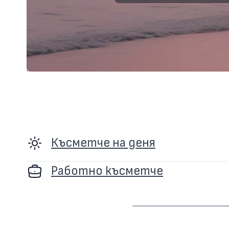
Късметче на деня
Работно късметче