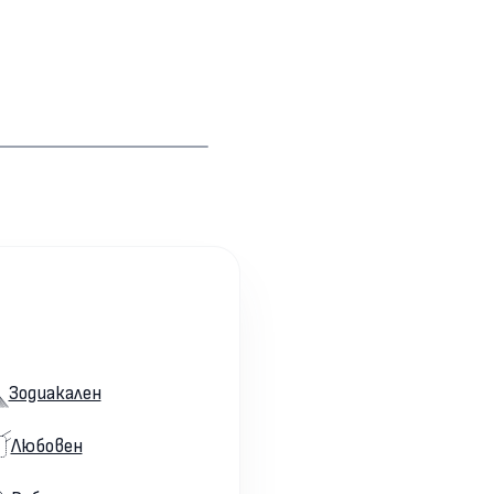
Зодиакален
Любовен