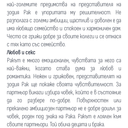
най-големите предимства на представителя на
зодия Рак е упоритата му решителност. Не
разполага с големи амбиции, щастлив и доволен е да
има любящо семейство и спокоен и хармоничен дом.
Често се грижи добре за своите колеги и се отнася
с тях като със семейство.
Любов и секс
Ракът е много емоционален, чувствата за него са
най-важни, когато става дума за любов и
романтика. Нежен и грижовен, представителят на
зодия Рак ще покаже своята чувствителност. За
партньор винаги избира човек, който е в състояние
да го разбере по-добре. Повърхностен или
прекалено амбициозен партньор не е добре дошъл за
човек, роден под знака на Рака. Ракът е лоялен към
своите партньори. Той обича децата и брака.