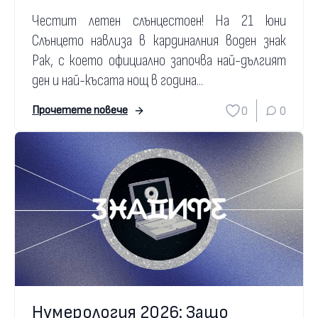
Честит летен слънцестоен! На 21 юни
Слънцето навлиза в кардиналния воден знак
Рак, с което официално започва най-дългият
ден и най-късата нощ в година...
0
0
Прочетете повече
Нумерология 2026: Защо