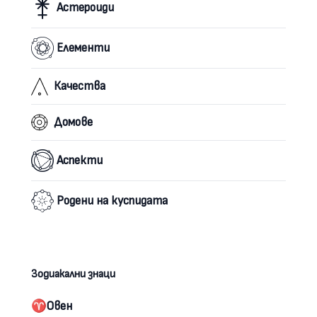
Астероиди
Елементи
Качества
Домове
Аспекти
Родени на куспидата
Зодиакални знаци
♈︎
Овен