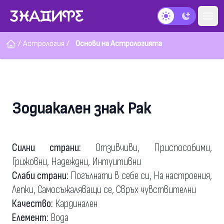
Тъмен режим
/
Астрология
/
Основи на Астрологията
Зодиакален знак Рак
Силни страни:
Отзивчиви, Приспособими,
Грижовни, Надеждни, Интуитивни
Слаби страни:
Погълнати в себе си, На настроения,
Лепки, Самосъжаляващи се, Свръх чувствителни
Качество:
Кардинален
Елемент:
Вода