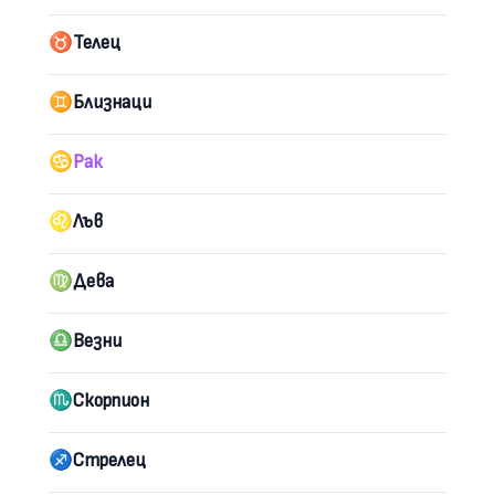
♉︎
Телец
♊︎
Близнаци
♋︎
Рак
♌︎
Лъв
♍︎
Дева
♎︎
Везни
♏︎
Скорпион
♐︎
Стрелец