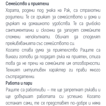
Семейство и приятели
Хората, родени под знака на Рак, са страхотни
родители. Те се грижат за семейството и дома и
държат на домашното удобства. Те са дълбоко
сантиментални и склонни да запазят семейните
спомени непокътнати. Обичат да споделят
преживяванията със семейството си.
Когато става дума за приятелство Раците са
винаги готови да подадат ръка на приятел, стига
това да не пречи на семейните им отговорности.
Техният интуитивен характер ги прави много
състрадателни.
Работа и пари
Раците са работливи – те ще запретнат ръкави и
ще довършат работата си успешно. Когато
останат сами, те се представят по-добре и няма