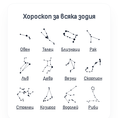
Хороскоп за всяка зодия
Овен
Телец
Близнаци
Рак
Лъв
Дева
Везни
Скорпион
Стрелец
Козирог
Водолей
Риби