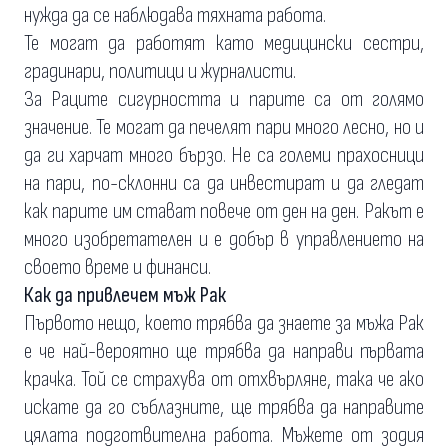
нужда да се наблюдава тяхната работа.
Те могат да работят като медицински сестри,
градинари, политици и журналисти.
За Раците сигурността и парите са от голямо
значение. Те могат да печелят пари много лесно, но и
да ги харчат много бързо. Не са големи прахосници
на пари, по-склонни са да инвестират и да гледат
как парите им стават повече от ден на ден. Ракът е
много изобретателен и е добър в управлението на
своето време и финанси.
Как да привлечем мъж Рак
Първото нещо, което трябва да знаете за мъжа Рак
е че най-вероятно ще трябва да направи първата
крачка. Той се страхува от отхвърляне, така че ако
искате да го съблазните, ще трябва да направите
цялата подготвителна работа. Мъжете от зодия