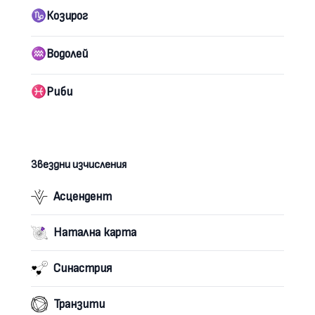
♑︎
Козирог
♒︎
Водолей
♓︎
Риби
Звездни изчисления
Асцендент
Натална карта
Синастрия
Транзити