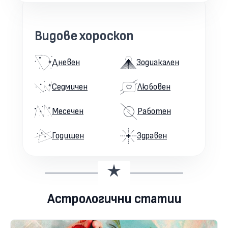
Видове хороскоп
Дневен
Зодиакален
Седмичен
Любовен
Месечен
Работен
Годишен
Здравен
Астрологични статии