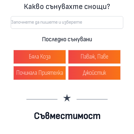
Какво сънувахте снощи?
Последно сънувани
Бяла Коза
Паваж, Паве
Починала Приятелка
Джойстик
Съвместимост