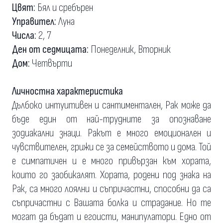
Цвят:
Бял и сребърен
Управител:
Луна
Числа:
2, 7
Ден от седмицата:
Понеделник, Вторник
Дом:
Четвърти
Личностна характеристика
Дълбоко интуитивен и сантиментален, Рак може да
бъде един от най-трудните за опознаване
зодиакални знаци. Ракът е много емоционален и
чувствителен, грижи се за семейството и дома. Той
е симпатичен и е много привързан към хората,
които го заобикалят. Хората, родени под знака на
Рак, са много лоялни и съпричастни, способни да са
съпричастни с Вашата болка и страдание. Но те
могат да бъдат и егоисти, манипулатори. Едно от