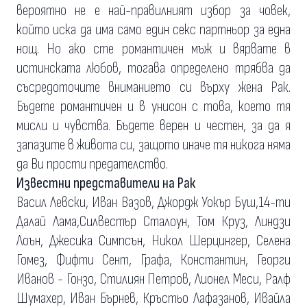
вероятно не е най-правилният избор за човек,
който иска да има само един секс партньор за една
нощ. Но ако сте романтичен мъж и вярвате в
истинската любов, тогава определено трябва да
съсредоточите вниманието си върху жена Рак.
Бъдете романтичен и в унисон с това, което тя
мисли и чувства. Бъдете верен и честен, за да я
запазите в живота си, защото иначе тя никога няма
да Ви прости предателство.
Известни представители на Рак
Васил Левски, Иван Вазов, Джордж Уокър Буш,14-ти
Далай Лама,Силвестър Сталоун, Том Круз, Линдзи
Лоън, Джесика Симпсън, Никол Шерцингер, Селена
Гомез, Фифти Сент, Графа, Константин, Георги
Иванов - Гонзо, Стилиян Петров, Лионел Меси, Ралф
Шумахер, Иван Бърнев, Кръстьо Лафазанов, Ивайла