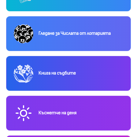
Гледане за Числата от лотарията
Книга на съдбите
Късметче на деня