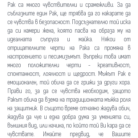
Рак са много чувствителни и срамежливи. За да
съблазните един Рак, ще трябва да го накарате да
се чувства в безопасност. Подсъзнателно той иска
да си намери жена, която пасва на образа му на
идеалната съпруга и майка. Някои от
отрицателните черти на Рака са промяна в
настроението и песимизъмът. Въпреки това имат
много положителни черти - креативност,
спонтанност, лоялност и щедрост. Мъжът Рак е
емоционален, той обича да се грижи за други хора.
Прави го, за да се чувства необходим, защото
Ракът обича да взема на традиционната мъжка роля
на защитник. В същото време отчаяно жадува обич,
жадува да чуе и една добра дума за уменията си,
външния вид, или начина, по който той Ви кара да се
чувствате. Имайте предвид, че Вашите