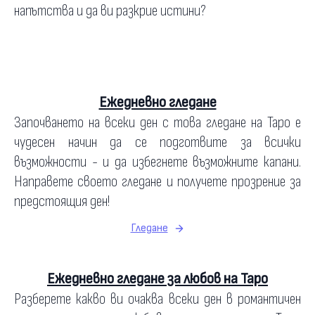
напътства и да ви разкрие истини?
Ежедневно гледане
Започването на всеки ден с това гледане на Таро е
чудесен начин да се подготвите за всички
възможности - и да избегнете възможните капани.
Направете своето гледане и получете прозрение за
предстоящия ден!
Гледане
Ежедневно гледане за любов на Таро
Разберете какво ви очаква всеки ден в романтичен