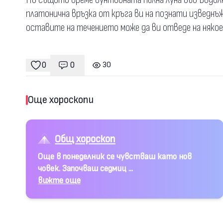
платонична връзка от кръга ви на познати изведнъж
оставите на течението може да ви отведе на няко
0
0
30
Коментари
гледания
харесвания
Още хороскопи
Общ хороскоп
Още в понеделник се чувстваш като нов
човек. Започваш седмиц ...
вижте още