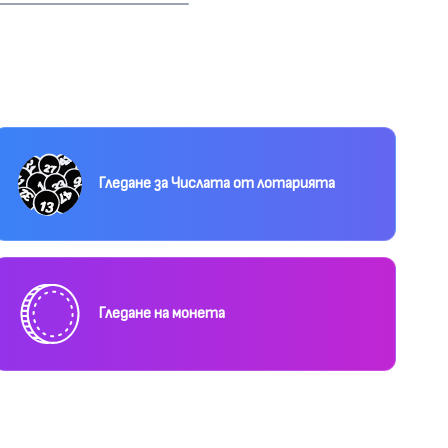
Гледане за Числата от лотарията
Гледане на монета