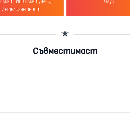
елект, Интелектуалец,
Олук
Интелигентност
Съвместимост