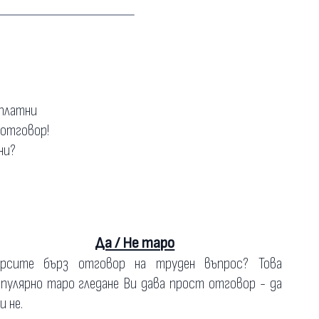
зплатни
 отговор!
ни?
Да / Не таро
ърсите бърз отговор на труден въпрос? Това
пулярно таро гледане Ви дава прост отговор - да
и не.