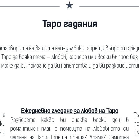
Таро гадания
тговорите на вашите най-дълбоки, горещи въпроси с бе
а Таро за всяка тема – любов, кариера или всеки въпрос без
о може да ви помогне да ви напътства и да ви разкрие исти
Ежедневно гледане за любов на Таро
о е
Т
Разберете какво ви очаква всеки ден в
ки
по
романтичен план с помощта на любовното си
и.
ил
четене на Таро. Гореща среща? Драма? Самотна