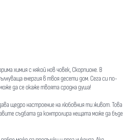
рима химия с някой нов човек, Скорпионе. В
ълнуваща енергия в твоя десети дом. Сега си по-
може да се окаже твоята сродна душа!
ава щедро настроение на любовния ти живот. Това
ставите съдбата да контролира нещата може да бъде
добре може да продължи и през уикенда. Ако