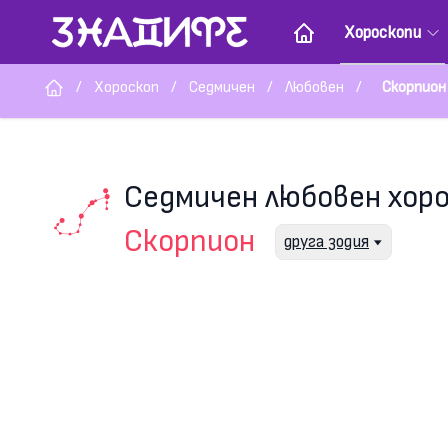
Хороскопи
/
Хороскоп
/
Седмичен
/
Любовен
/
Скорпион
Седмичен любовен хор
Скорпион
друга зодия