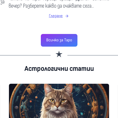
 за
вечер? Разберете какво да очаквате сега...
Гледане
Всичко за Таро
Астрологични статии