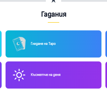
Гадания
Гледане на Таро
Късметче на деня