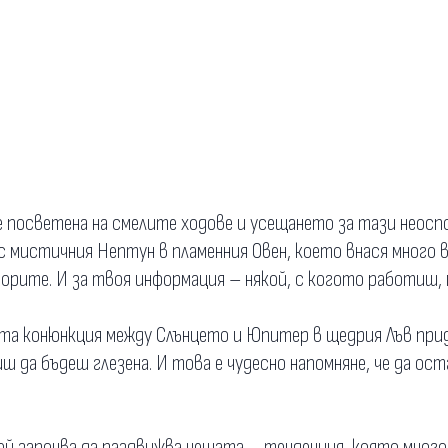
е посветена на смелите ходове и усещането за тази неоспо
 мистичния Нептун в пламенния Овен, което внася много в
торите. И за твоя информация – някой, с когото работиш, 
а конюнкция между Слънцето и Юпитер в щедрия Лъв прид
иш да бъдеш глезена. И това е чудесно напомняне, че да о
й започва да раздвижва нещата – тенденция, която много 