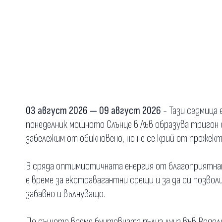
03 август 2026 — 09 август 2026
- Тази седмица 
понеделник мощното Слънце в Лъв образува тригон с
забележим от обикновено, но не се крий от прожек
В сряда оптимистичната енергия от благоприятнат
е време за екстравагантни срещи и за да си позвол
забавно и вълнуващо.
По същото време бунтовната пълна луна във Водоле