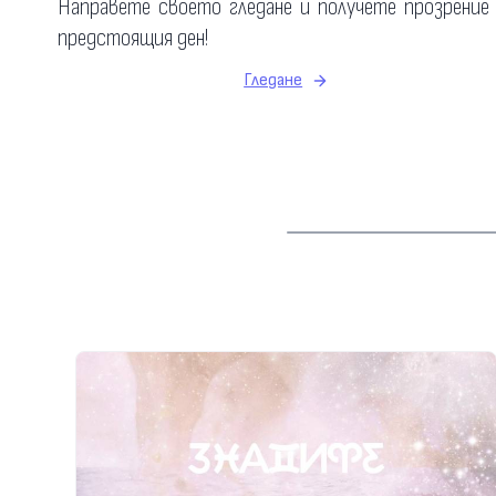
Направете своето гледане и получете прозрение
предстоящия ден!
Гледане