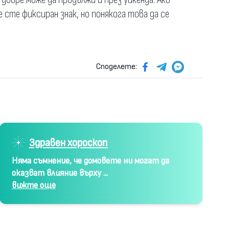
 сте фиксиран знак, но понякога това да се
Споделете:
Здравен хороскоп
Няма съмнение, че домовете ни могат да
оказват влияние върху ...
вижте още