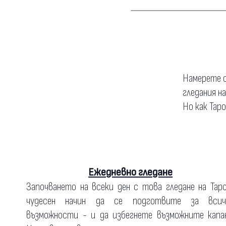
Намерете о
гледания н
Но как Тар
Ежедневно гледане
Започването на всеки ден с това гледане на Тар
чудесен начин да се подготвите за всич
възможности - и да избегнете възможните капан