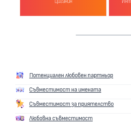
Циганин
Инт
Потенциален любовен партньор
Съвместимост на имената
Съвместимост за приятелство
Любовна съвместимост