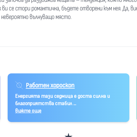
 ви се стори романтична, бъдете отворени към нея. Да, вие
е невероятно вълнуващо място.
Работен хороскоп
Енергията тази седмица е доста силна и
благоприятства стабил ...
вижте още