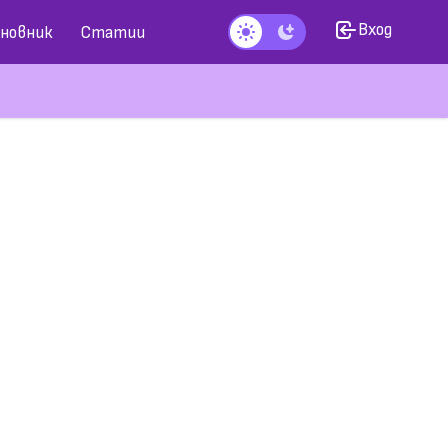
Вход
новник
Статии
Тъмен режим