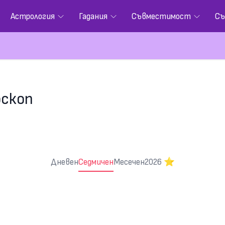
Астрология
Гадания
Съвместимост
Съ
оскоп
Дневен
Седмичен
Месечен
2026 ⭐