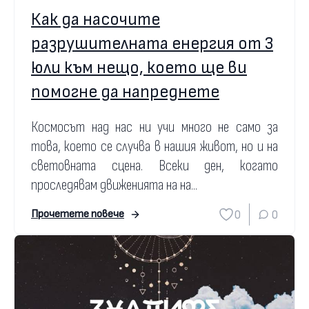
Как да насочите
разрушителната енергия от 3
юли към нещо, което ще ви
помогне да напреднете
Космосът над нас ни учи много не само за
това, което се случва в нашия живот, но и на
световната сцена. Всеки ден, когато
проследявам движенията на на...
0
0
Прочетете повече