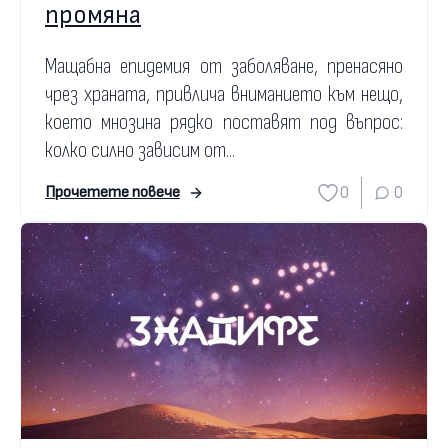
промяна
Мащабна епидемия от заболяване, пренасяно
чрез храната, привлича вниманието към нещо,
което мнозина рядко поставят под въпрос:
колко силно зависим от...
0
0
Прочетете повече