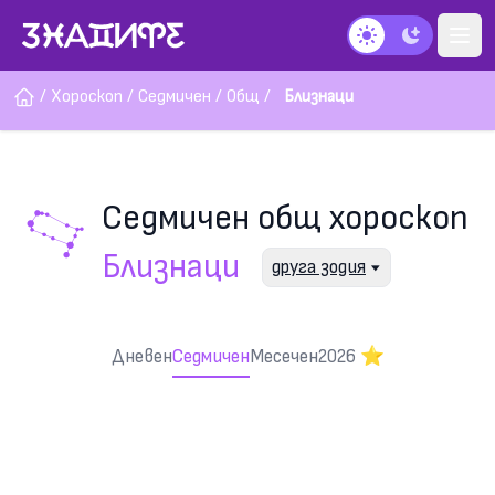
Тъмен режим
/
Хороскоп
/
Седмичен
/
Общ
/
Близнаци
Седмичен общ хороскоп
Близнаци
друга зодия
Дневен
Седмичен
Месечен
2026 ⭐