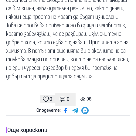
се в логичен, наблюдателен режим, но, както знаеш,
някои неща просто не могат да бъдат изчислени.
Това се проявява особено ясно в сряда и четвъртък,
когато забелязваш, че се разбираш изключително
добре с хора, които едва познаваш. Припишете го на
химията. В петък отношенията ви с околните не са
толкова гладки по причини, които не са напълно ясни,
но един чудесен разговор в неделя ви поставя на
добър път за предстоящата седмица.
0
0
98
Коментари
гледания
харесвания
Споделете:
Още хороскопи