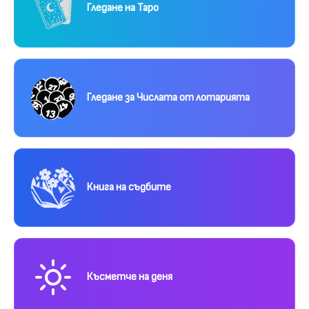
Гледане на Таро
Гледане за Числата от лотарията
Книга на съдбите
Късметче на деня