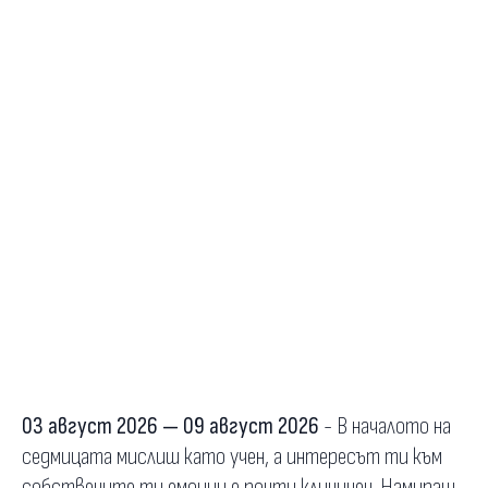
03 август 2026 — 09 август 2026
- В началото на
седмицата мислиш като учен, а интересът ти към
собствените ти емоции е почти клиничен. Намираш