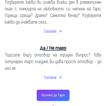
Разберете какво ви очаква всеки ден в романтичен
план с помощта на любовното си четене на Таро.
Гореща среща? Драма? Самотна вечер? Разберете
какво да очаквате сега...
Гледане
Да / Не таро
Търсите бърз отговор на труден въпрос? Това
популярно таро гледане Ви дава прост отговор - да
или не.
Гледане
Всичко за Таро