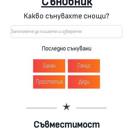
Съновник
Какво сънувахте снощи?
Последно сънувани
Банан
Пенис
Простотия
Деди
Съвместимост