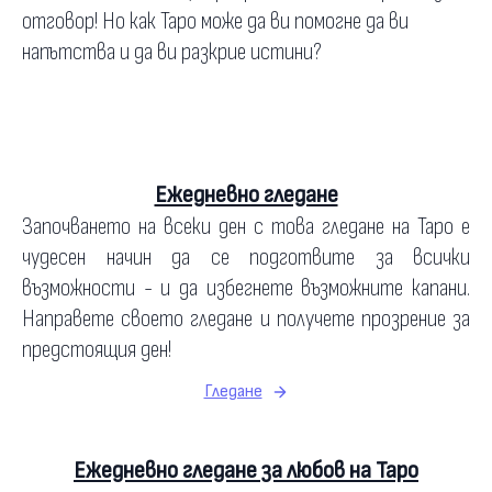
отговор! Но как Таро може да ви помогне да ви
напътства и да ви разкрие истини?
Ежедневно гледане
Започването на всеки ден с това гледане на Таро е
чудесен начин да се подготвите за всички
възможности - и да избегнете възможните капани.
Направете своето гледане и получете прозрение за
предстоящия ден!
Гледане
Ежедневно гледане за любов на Таро