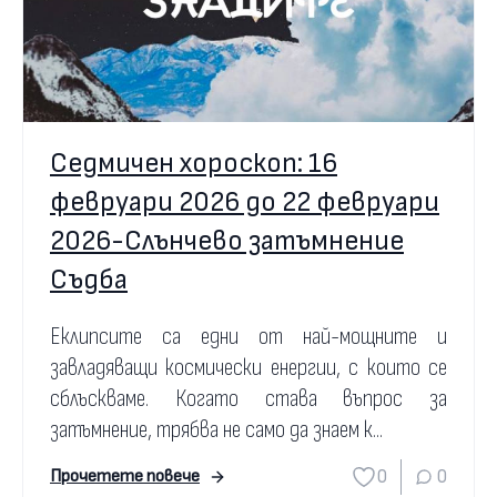
Седмичен хороскоп: 16
февруари 2026 до 22 февруари
2026-Слънчево затъмнение
Съдба
Еклипсите са едни от най-мощните и
завладяващи космически енергии, с които се
сблъскваме. Когато става въпрос за
затъмнение, трябва не само да знаем к...
0
0
Прочетете повече