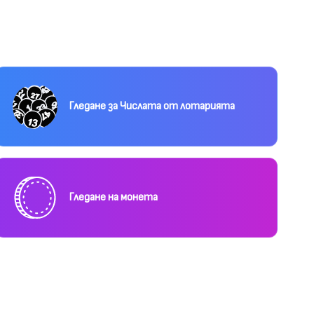
Гледане за Числата от лотарията
Гледане на монета