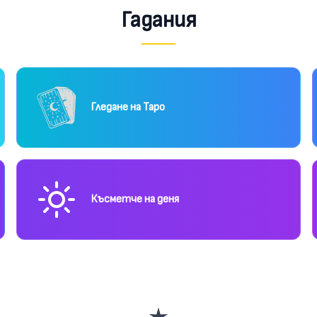
Гадания
Гледане на Таро
Късметче на деня