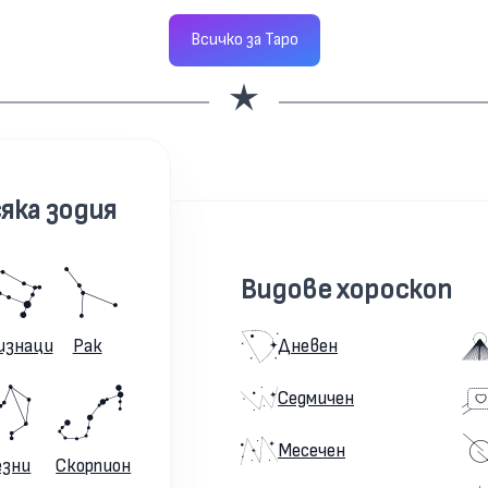
Всичко за Таро
яка зодия
Видове хороскоп
изнаци
Рак
Дневен
Седмичен
Месечен
езни
Скорпион