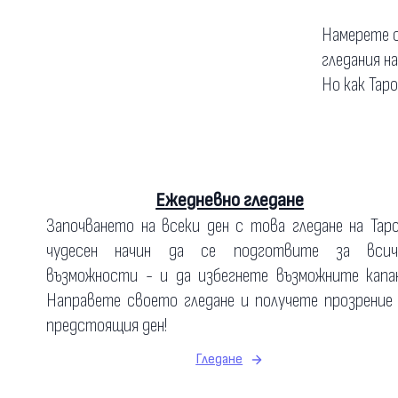
Намерете о
гледания н
Но как Тар
Ежедневно гледане
Започването на всеки ден с това гледане на Тар
чудесен начин да се подготвите за всич
възможности - и да избегнете възможните капан
Направете своето гледане и получете прозрение
предстоящия ден!
Гледане