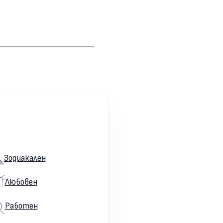
Зодиакален
Любовен
Работен