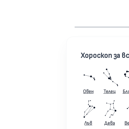
Хороскоп за вс
Овен
Телец
Бл
Лъв
Дева
В