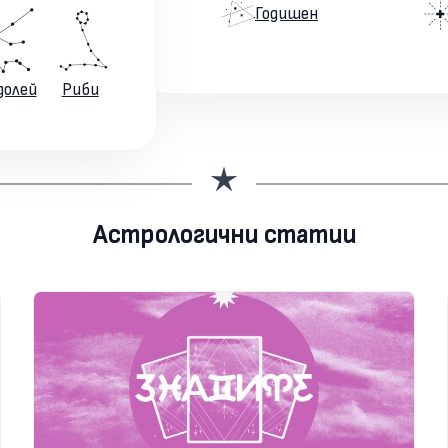
Годишен
долей
Риби
Астрологични статии