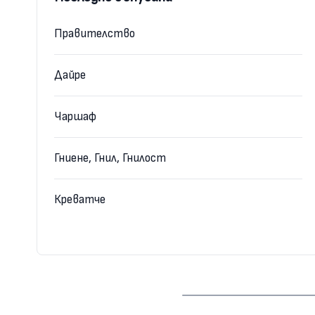
Правителство
Дайре
Чаршаф
Гниене, Гнил, Гнилост
Креватче