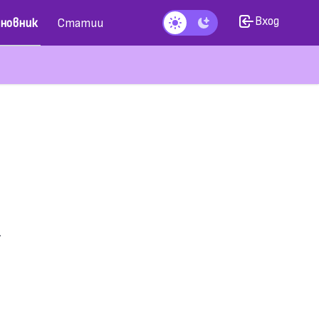
Вход
новник
Статии
Тъмен режим
.