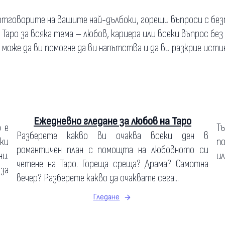
тговорите на вашите най-дълбоки, горещи въпроси с бе
а Таро за всяка тема – любов, кариера или всеки въпрос без
о може да ви помогне да ви напътства и да ви разкрие исти
Ежедневно гледане за любов на Таро
о е
Т
Разберете какво ви очаква всеки ден в
ки
по
романтичен план с помощта на любовното си
и.
ил
четене на Таро. Гореща среща? Драма? Самотна
 за
вечер? Разберете какво да очаквате сега...
Гледане