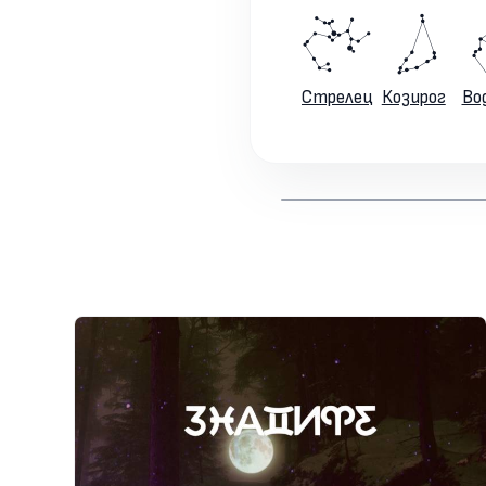
Стрелец
Козирог
Во