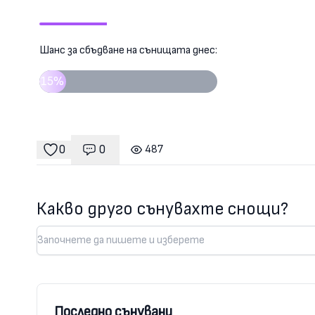
Шанс за сбъдване на сънищата днес:
15%
0
0
487
Коментари
гледания
харесвания
Какво друго сънувахте снощи?
Последно сънувани