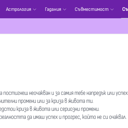
Астрология
Гадания
Съвместимост
Съ
а постигнеш неочакван и за самия тебе напредък или успех
чителни промени или за криза в живота ти.
едстои криза в живота или сериозни промени.
реалността да имаш успех и прогрес, който не си очаквал.