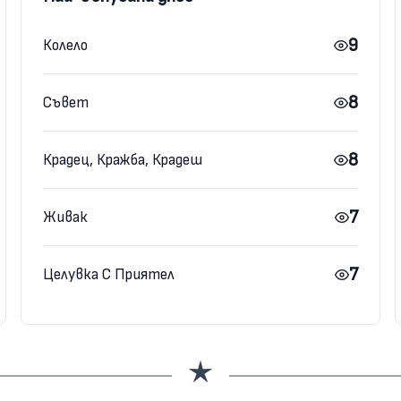
9
Колело
8
Съвет
8
Крадец, Кражба, Крадеш
7
Живак
7
Целувка С Приятел