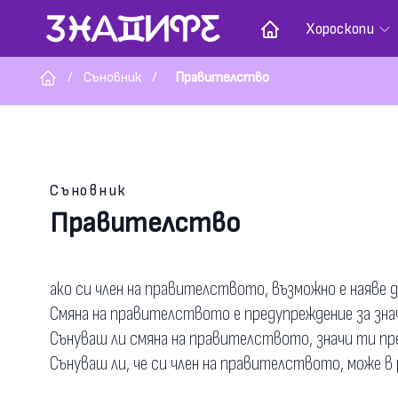
Хороскопи
/
Съновник
/
Правителство
Съновник
Правителство
ако си член на правителството, възможно е наяве д
Смяна на правителството е предупреждение за зна
Сънуваш ли смяна на правителството, значи ти пр
Сънуваш ли, че си член на правителството, може в 