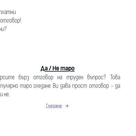
зплатни
 отговор!
ни?
Да / Не таро
ърсите бърз отговор на труден въпрос? Това
пулярно таро гледане Ви дава прост отговор - да
и не.
Гледане