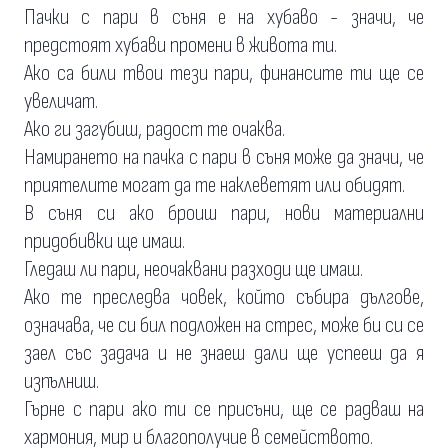
Пачки с пари в съня е на хубаво - значи, че
предстоят хубави промени в живота ти.
Ако са били твои тези пари, финансите ти ще се
увеличат.
Ако ги загубиш, радост те очаква.
Намирането на пачка с пари в съня може да значи, че
приятелите могат да те наклеветят или обидят.
В съня си ако броиш пари, нови материални
придобивки ще имаш.
Гледаш ли пари, неочаквани разходи ще имаш.
Ако те преследва човек, който събира дългове,
означава, че си бил подложен на стрес, може би си се
заел със задача и не знаеш дали ще успееш да я
изпълниш.
Гърне с пари ако ти се присъни, ще се радваш на
хармония, мир и благополучие в семейството.