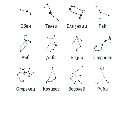
Овен
Телец
Близнаци
Рак
Лъв
Дева
Везни
Скорпион
Стрелец
Козирог
Водолей
Риби