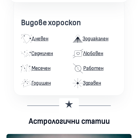
Видове хороскоп
Дневен
Зодиакален
Седмичен
Любовен
Месечен
Работен
Годишен
Здравен
Астрологични статии