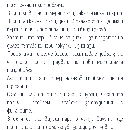
постижения или проблеми.
Видиш ли в съня си медни пари, чака те мъка и скръб.
Видиш ли книжни пари, значи в реалността ще имаш
бързи парични постъпления, но и бързи загуби.
Хартиените пари в съня са знак и за предстоящо
дълго пътуване, нови покупки, изненади.
Присъни ли ти се, че броиш пари, това е добър знак,
че скоро ще се радваш на нова материална
придобивка.
Ако броиш пари, пред някакъв проблем ще се
изправиш.
Скъсани или стари пари ако сънуваш, чакат те
парични проблеми, грабеж, затруднения с
финансите.
В съня си ако видиш пари в чужда валута, ще
претърпиш финансова загуба заради друг човек.