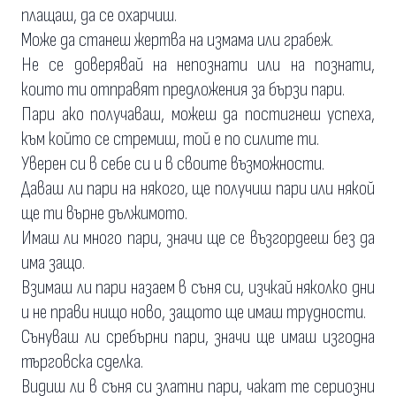
плащаш, да се охарчиш.
Може да станеш жертва на измама или грабеж.
Не се доверявай на непознати или на познати,
които ти отправят предложения за бързи пари.
Пари ако получаваш, можеш да постигнеш успеха,
към който се стремиш, той е по силите ти.
Уверен си в себе си и в своите възможности.
Даваш ли пари на някого, ще получиш пари или някой
ще ти върне дължимото.
Имаш ли много пари, значи ще се възгордееш без да
има защо.
Взимаш ли пари назаем в съня си, изчкай няколко дни
и не прави нищо ново, защото ще имаш трудности.
Сънуваш ли сребърни пари, значи ще имаш изгодна
търговска сделка.
Видиш ли в съня си златни пари, чакат те сериозни