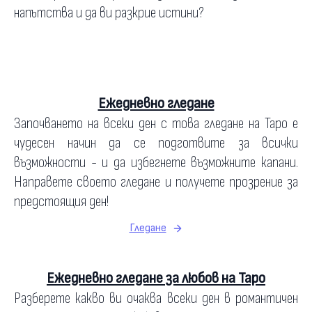
напътства и да ви разкрие истини?
Ежедневно гледане
Започването на всеки ден с това гледане на Таро е
чудесен начин да се подготвите за всички
възможности - и да избегнете възможните капани.
Направете своето гледане и получете прозрение за
предстоящия ден!
Гледане
Ежедневно гледане за любов на Таро
Разберете какво ви очаква всеки ден в романтичен