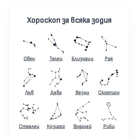
Хороскоп за всяка зодия
Овен
Телец
Близнаци
Рак
Лъв
Дева
Везни
Скорпион
Стрелец
Козирог
Водолей
Риби