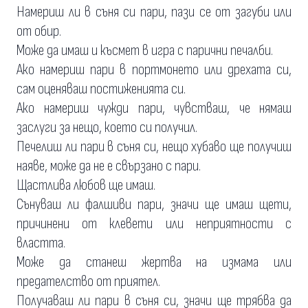
Намериш ли в съня си пари, пази се от загуби или
от обир.
Може да имаш и късмет в игра с парични печалби.
Ако намериш пари в портмонето или дрехата си,
сам оценяваш постиженията си.
Ако намериш чужди пари, чувстваш, че нямаш
заслуги за нещо, което си получил.
Печелиш ли пари в съня си, нещо хубаво ще получиш
наяве, може да не е свързано с пари.
Щастлива любов ще имаш.
Сънуваш ли фалшиви пари, значи ще имаш щети,
причинени от клевети или неприятности с
властта.
Може да станеш жертва на измама или
предателство от приятел.
Получаваш ли пари в съня си, значи ще трябва да