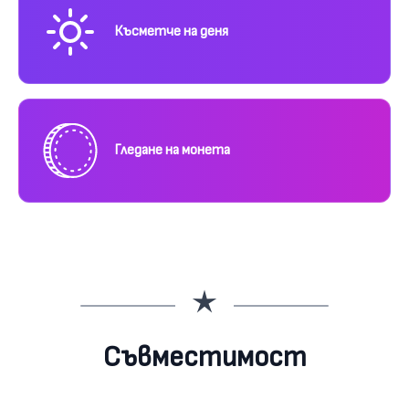
Късметче на деня
Гледане на монета
Съвместимост