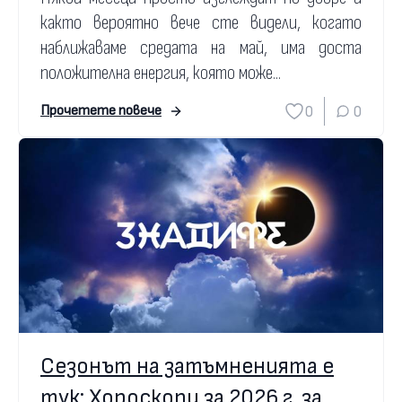
както вероятно вече сте видели, когато
наближаваме средата на май, има доста
положителна енергия, която може...
0
0
Прочетете повече
Сезонът на затъмненията е
тук: Хороскопи за 2026 г. за