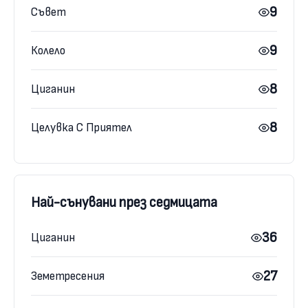
9
Съвет
9
Колело
8
Циганин
8
Целувка С Приятел
Най-сънувани през седмицата
36
Циганин
27
Земетресения