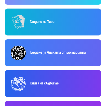
Гледане на Таро
Гледане за Числата от лотарията
Книга на съдбите