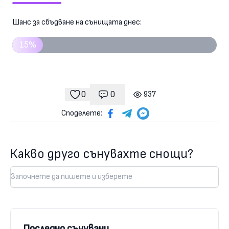
Шанс за сбъдване на сънищата днес:
15%
0
0
937
Коментари
гледания
харесвания
Споделете:
Какво друго сънувахте снощи?
Последно сънувани