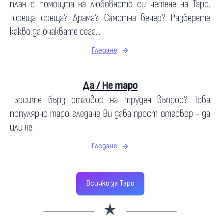
план с помощта на любовното си четене на Таро.
Гореща среща? Драма? Самотна вечер? Разберете
какво да очаквате сега...
Гледане
Да / Не таро
Търсите бърз отговор на труден въпрос? Това
популярно таро гледане Ви дава прост отговор - да
или не.
Гледане
Всичко за Таро