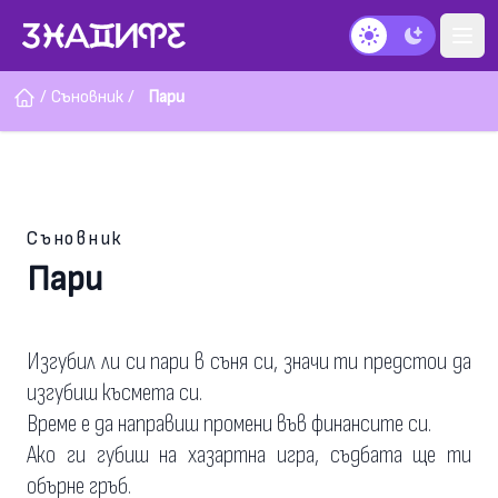
Тъмен режим
/
Съновник
/
Пари
Съновник
Пари
Изгубил ли си пари в съня си, значи ти предстои да
изгубиш късмета си.
Време е да направиш промени във финансите си.
Ако ги губиш на хазартна игра, съдбата ще ти
обърне гръб.