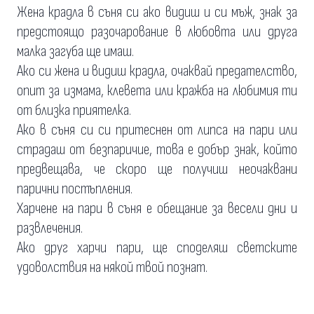
Жена крадла в съня си ако видиш и си мъж, знак за
предстоящо разочарование в любовта или друга
малка загуба ще имаш.
Ако си жена и видиш крадла, очаквай предателство,
опит за измама, клевета или кражба на любимия ти
от близка приятелка.
Ако в съня си си притеснен от липса на пари или
страдаш от безпаричие, това е добър знак, който
предвещава, че скоро ще получиш неочаквани
парични постъпления.
Харчене на пари в съня е обещание за весели дни и
развлечения.
Ако друг харчи пари, ще споделяш светските
удоволствия на някой твой познат.