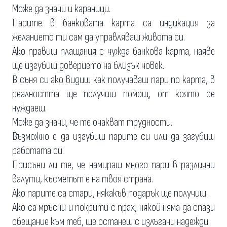
Може да значи и караници.
Парите в банковата карта са индикация за
желанието ти сам да управляваш живота си.
Ако правиш плащания с чужда банкова карта, наяве
ще изгубиш доверието на близък човек.
В съня си ако видиш как получаваш пари по карта, в
реалността ще получиш помощ, от която се
нуждаеш.
Може да значи, че те очакват трудности.
Възможно е да изгубиш парите си или да загубиш
работата си.
Присъни ли те, че намираш много пари в различни
валути, късметът е на твоя страна.
Ако парите са стари, някакъв подарък ще получиш.
Ако са мръсни и покрити с прах, някой няма да спази
обещание към теб, ще останеш с излъгани надежди.