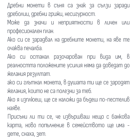
Дребни монети в съня са знак за сълзи заради
дреболии, дребни грижи, несигурност.
Може да значи и неприятности в личен или
професионален план.
Ако си се зарадвал на дребните монети, на яве те
очаква печалба.
Ако си останал разочарован при вида им, в
реалността положените усилия няма да доведат до
желания резултат.
ако си глътнал монета, в душата ти ще се зародят
желания, които не са полезни за теб.
Ако я изплюеш, ще се наложи да бъдеш по-пестелив
наяве.
Присъни ли ти се, че извършваш нещо с банкова
карта, ново попълнение в семейството ще има -
дете, снаха, зет.