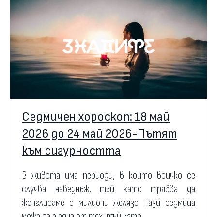
Седмичен хороскоп: 18 май
2026 до 24 май 2026-Пътят
към сигурността
В живота има периоди, в които всичко се
случва наведнъж, тъй като трябва да
жонглираме с милиони желязо. Тази седмица
може да е една от тях, тъй като...