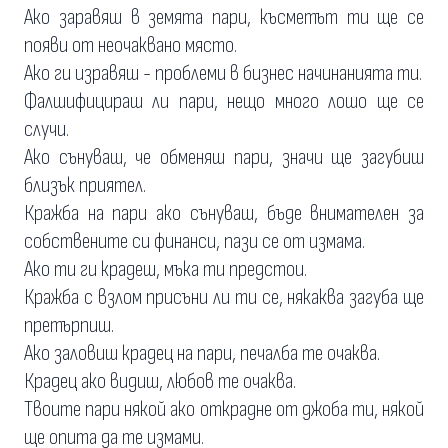
Ако заравяш в земята пари, късметът ти ще се
появи от неочаквано място.
Ако ги изравяш - проблеми в бизнес начинанията ти.
Фалшифицираш ли пари, нещо много лошо ще се
случи.
Ако сънуваш, че обменяш пари, значи ще загубиш
близък приятел.
Кражба на пари ако сънуваш, бъде внимателен за
собствените си финанси, пази се от измама.
Ако ти ги крадеш, мъка ти предстои.
Кражба с взлом присъни ли ти се, някаква загуба ще
претърпиш.
Ако заловиш крадец на пари, печалба те очаква.
Крадец ако видиш, любов те очаква.
Твоите пари някой ако открадне от джоба ти, някой
ще опита да те измами.