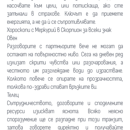
насочвате към цели, или потискаща, ако сте
затънали в страхове. Ключът е да приемете
енергията, а не да ѝ се съпротивлявате.
Хороскопи с Меркурий в Скорпион за всеки знак
Овен
Разговорите с партньорите вече не могат да
останат на повърхностно ниво. Сега на дневен ред
излизат скрити чувства или разочарования, а
честното им разглеждане води до израстване.
Колкото повече се опирате на прозрачността,
толкова по-здрави стават връзките ви.
Телец
Сътрудничеството, договорите и споделените
ресурси изискват яснота. Всяко неясно
споразумение ще се разпадне при този транзит,
затова говорете директно и получавайте