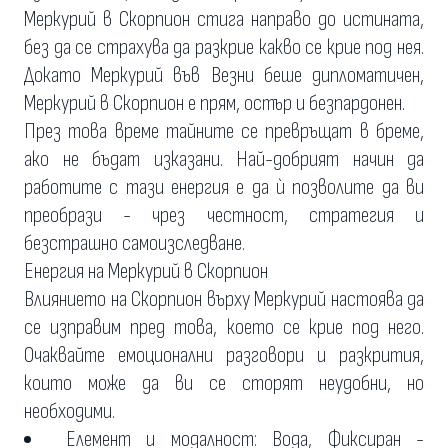
Меркурий в Скорпион стига направо до истината,
без да се страхува да разкрие какво се крие под нея.
Докато Меркурий във Везни беше дипломатичен,
Меркурий в Скорпион е прям, остър и безпардонен.
През това време тайните се превръщат в бреме,
ако не бъдат изказани. Най-добрият начин да
работите с тази енергия е да ѝ позволите да ви
преобрази - чрез честност, стратегия и
безстрашно самоизследване.
Енергия на Меркурий в Скорпион
Влиянието на Скорпион върху Меркурий настоява да
се изправим пред това, което се крие под него.
Очаквайте емоционални разговори и разкрития,
които може да ви се сторят неудобни, но
необходими.
Елемент и модалност: Вода, Фиксиран -