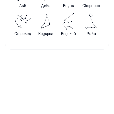
Лъв
Дева
Везни
Скорпион
Стрелец
Козирог
Водолей
Риби