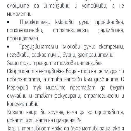
емоциите са интензивни и устойчиви, а не
мимолетни.
Положителни ключови думи: проникновен,
психологически, стратегически, задълбочен,
проницателен.
Предизвикателни ключови думи: екстремни,
негъвкави, саркастични, бурни, застрашителни.
Защо този транзит е толкова интензивен
Скорпионът е неподвижна вода - той не се плъзга по
повърхността, а отива направо към дълбините. С
Меркурий тук мислите престават да бъдат
случайни и стават фокусирани, стратегически и
консумативни.
Когато нещо ви хрумне, няма да го изоставите,
докато истината не излезе наяве.
Тази интензивност може да бъде мотивираща, ако я