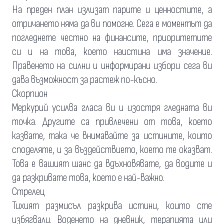
На преден план излизат парите и ценностите, а
отричането няма да ви помогне. Сега е моментът да
погледнете честно на финансите, приоритетите
си и на това, което наистина има значение.
Правенето на силни и информирани избори сега ви
дава възможност за растеж по-късно.
Скорпион
Меркурий усилва гласа ви и изостря гледната ви
точка. Другите са привлечени от това, което
казвате, така че внимавайте за истините, които
споделяте, и за въздействието, което те оказват.
Това е вашият шанс да вдъхновявате, да водите и
да разкривате това, което е най-важно.
Стрелец
Тихият размисъл разкрива истини, които сте
избягвали. Воденето на дневник, терапията или