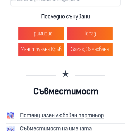
Последно сънувани
Примирие
Топаз
Менструална Кръв
Замах, Замахване
Съвместимост
Потенциален любовен партньор
Съвместимост на имената