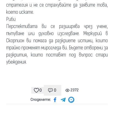
стратегия и не се страхувайте да заявите това,
което искате.
Риби
Перспективата ви се разширява чрез учене,
пътуване или духовно изследване. Меркурий в
Скорпион ви помага да разкриете истини, които
трайно променят мирогледа ви. Бъдете отворени за
разкрития, които поставят под въпрос стари
убеждения.
0
0
2372
Коментари
гледания
харесвания
Споделете: