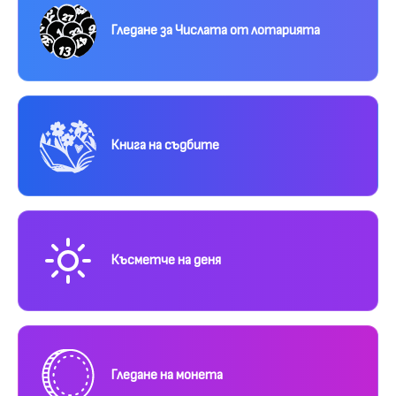
Гледане за Числата от лотарията
Книга на съдбите
Късметче на деня
Гледане на монета