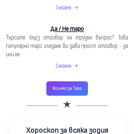
Гледане
Да / Не таро
Търсите бърз отговор на труден въпрос? Това
популярно таро гледане Ви дава прост отговор - да
или не.
Гледане
Всичко за Таро
Хороскоп за всяка зодия