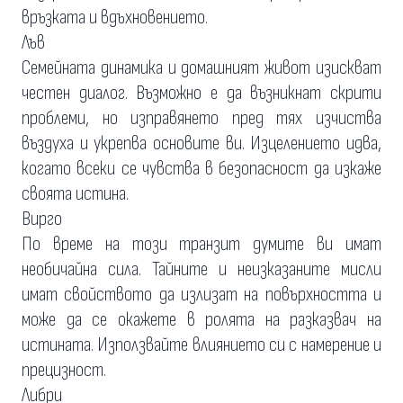
връзката и вдъхновението.
Лъв
Семейната динамика и домашният живот изискват
честен диалог. Възможно е да възникнат скрити
проблеми, но изправянето пред тях изчиства
въздуха и укрепва основите ви. Изцелението идва,
когато всеки се чувства в безопасност да изкаже
своята истина.
Вирго
По време на този транзит думите ви имат
необичайна сила. Тайните и неизказаните мисли
имат свойството да излизат на повърхността и
може да се окажете в ролята на разказвач на
истината. Използвайте влиянието си с намерение и
прецизност.
Либри