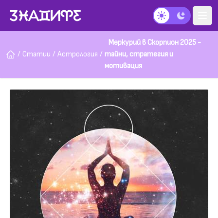
Тъмен режим
Меркурий в Скорпион 2025 -
/
Статии
/
Астрология
/
тайни, стратегия и
мотивация