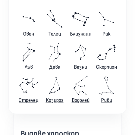
Овен
Телец
Близнаци
Рак
Лъв
Дева
Везни
Скорпион
Стрелец
Козирог
Водолей
Риби
Видове хороскоп