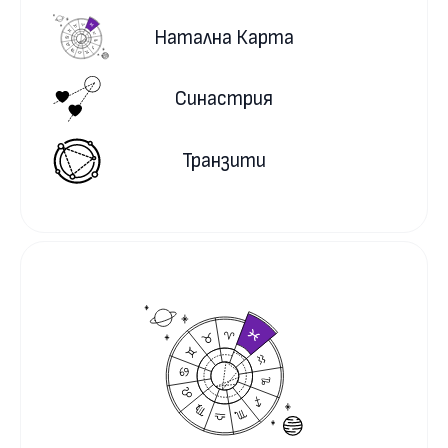
Натална Карта
Синастрия
Транзити