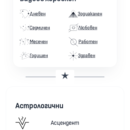
Дневен
Зодиакален
Седмичен
Любовен
Месечен
Работен
Годишен
Здравен
Астрологични
Асцендент