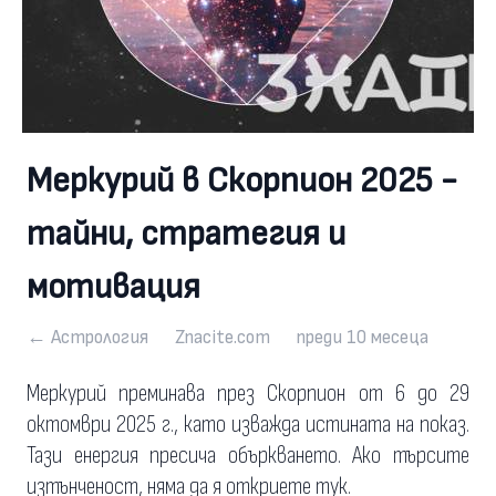
Меркурий в Скорпион 2025 -
тайни, стратегия и
мотивация
← Астрология
Znacite.com
преди 10 месеца
Меркурий преминава през Скорпион от 6 до 29
октомври 2025 г., като изважда истината на показ.
Тази енергия пресича объркването. Ако търсите
изтънченост, няма да я откриете тук.