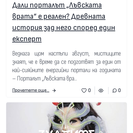
Дали порталът „Лъвската
врата“ е реален? Древната
история зад него според един
експерт
Веднага щом настъпи август, мистиците
знаят, че е време да се подготвят за един от
най-сияйните енергийни портали на годината
– Порталът „Лъвската вра...
0
0
Прочетете още...