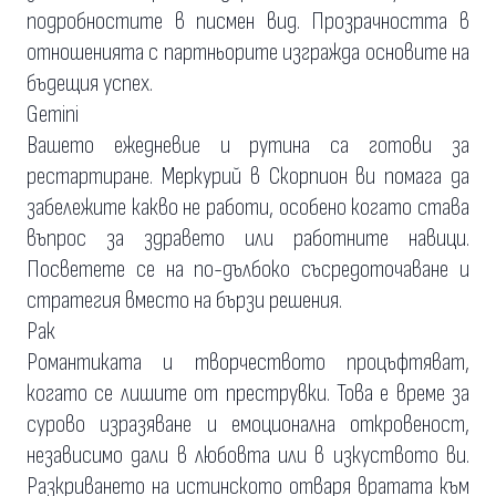
подробностите в писмен вид. Прозрачността в
отношенията с партньорите изгражда основите на
бъдещия успех.
Gemini
Вашето ежедневие и рутина са готови за
рестартиране. Меркурий в Скорпион ви помага да
забележите какво не работи, особено когато става
въпрос за здравето или работните навици.
Посветете се на по-дълбоко съсредоточаване и
стратегия вместо на бързи решения.
Рак
Романтиката и творчеството процъфтяват,
когато се лишите от преструвки. Това е време за
сурово изразяване и емоционална откровеност,
независимо дали в любовта или в изкуството ви.
Разкриването на истинското отваря вратата към