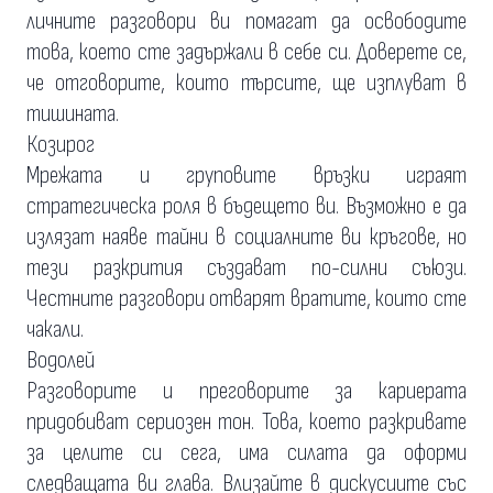
личните разговори ви помагат да освободите
това, което сте задържали в себе си. Доверете се,
че отговорите, които търсите, ще изплуват в
тишината.
Козирог
Мрежата и груповите връзки играят
стратегическа роля в бъдещето ви. Възможно е да
излязат наяве тайни в социалните ви кръгове, но
тези разкрития създават по-силни съюзи.
Честните разговори отварят вратите, които сте
чакали.
Водолей
Разговорите и преговорите за кариерата
придобиват сериозен тон. Това, което разкривате
за целите си сега, има силата да оформи
следващата ви глава. Влизайте в дискусиите със