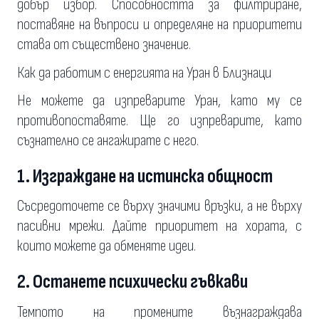
добър избор. Способността за филтриране,
поставяне на въпроси и определяне на приоритети
става от съществено значение.
Как да работим с енергията на Уран в Близнаци
Не можете да изпреварите Уран, като му се
противопоставяте. Ще го изпреварите, като
съзнателно се ангажирате с него.
1. Изграждане на истинска общност
Съсредоточете се върху значими връзки, а не върху
пасивни мрежи. Дайте приоритет на хората, с
които можете да обменяте идеи.
2. Останете психически гъвкави
Темпото на промените възнаграждава