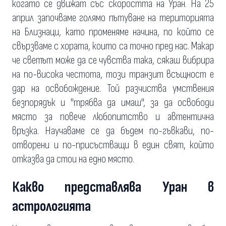
когато се движат със скоростта на Уран. На 25
април започваме голямо пътуване на територията
на Близнаци, като променяме начина, по който се
свързваме с хората, които са точно пред нас. Макар
че светът може да се чувства така, сякаш вибрира
на по-висока честота, този транзит всъщност е
дар на освобождение. Той разчиства умствения
безпорядък и "трябва да имаш", за да освободи
място за повече любопитство и автентична
връзка. Научаваме се да бъдем по-гъвкави, по-
отворени и по-присъстващи в един свят, който
отказва да стои на едно място.
Какво представлява Уран в
астрологията