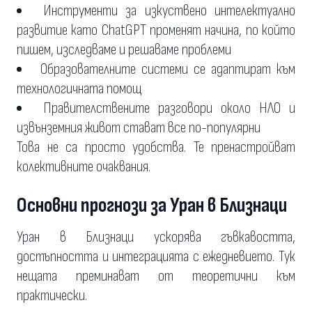
Инструменти за изкуствено интелектуално
развитие като ChatGPT променят начина, по който
пишем, изследваме и решаваме проблеми
Образователните системи се адаптират към
технологичната помощ
Правителствените разговори около НЛО и
извънземния живот стават все по-популярни
Това не са просто удобства. Те пренастройват
колективните очаквания.
Основни прогнози за Уран в Близнаци
Уран в Близнаци ускорява гъвкавостта,
достъпността и интеграцията с ежедневието. Тук
нещата преминават от теоретични към
практически.