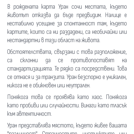
В рождената карта Уран сочи местата, където
животът отказва да бъде предвидим. Налице е
нестабилно усещане за спонтанност там, където
картите, които са ни раздадени, са необичайни или
нестандартни в тази област на живота.
Обстоятелствата, свързани с това разположение,
са склонни да се противопоставят на
стандартизацията. Те рядко са посредствени. Това
се отнася и за транзита. Уран безспорно е уникален,
никога не е обикновен или неутрален.
Понякога това се проявява като хаос. Понякога
като пробиви или случайности. Винаги като тласък
към автентичност.
Уран представлява мястото, където живее вашата
"различност". Странностите, инстинктите или