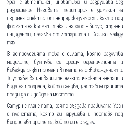
Уран е автентичен, иновативен и разрушава без
разрешение. Неговата територия е домакин на
огромен спектър от непредсказуемост, както под
формата на късмет, така и на хаос - вирус, странни
инциденти, печалба от лотарията и всичко между
тях.
В астрологията това е силата, която разчупва
моделите, бунтува се срещу ограниченията и
въвежда резки промени в името на освобождението.
Тя управлява иновациите, електрическата енергия и
вида на прогреса, който следва, дестабилизацията
преди да си дойде на мястото.
Сатурн е планетата, която създава правилата. Уран
е планетата, която ги нарушава и поставя под
въпрос авторитета, който ги е създал.