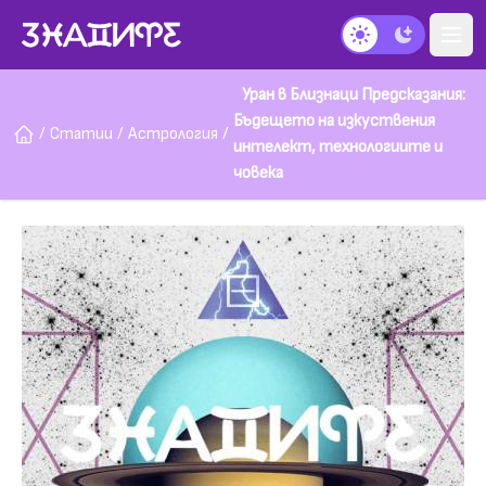
Тъмен режим
Уран в Близнаци Предсказания:
Бъдещето на изкуствения
/
Статии
/
Астрология
/
интелект, технологиите и
човека