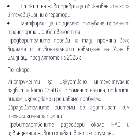
Потокът на живо превръща обикновените хора
в телевизионни оператори
Платформи за споделено пътуване променят
транспорта и собствеността
Предварителните прояви на тази промяна вече
видяхме с първоначалното навлизане на Уран в
Близнаци през лятото на 2025 г.
По-скоро:
Инструменти за изкуствено интелектуално
развитие като ChatGPT променят начина, по който
пишем, изследваме и решаваме проблеми
Образователните системи се адаптират към
технологичната помощ
Правителствените разговори около НЛО и
извънземния живот стават все по-популярни