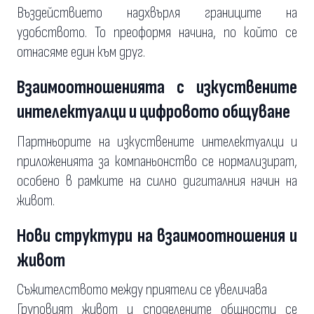
Въздействието надхвърля границите на
удобството. То преоформя начина, по който се
отнасяме един към друг.
Взаимоотношенията с изкуствените
интелектуалци и цифровото общуване
Партньорите на изкуствените интелектуалци и
приложенията за компаньонство се нормализират,
особено в рамките на силно дигиталния начин на
живот.
Нови структури на взаимоотношения и
живот
Съжителството между приятели се увеличава
Груповият живот и споделените общности се