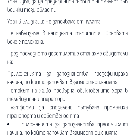
Уран идва, за да предефинира "новото нормално" във
всички тези области.
Уран в Близнаци: Не започваме от нулата
Не навлизаме в непозната територия. Основата
вече е положена.
През последното десетилетие станахме свидетели
на:
Приложенията за запознанства предефинираха
начина, по който започват взаимоотношенията
Потокът на живо превърна обикновените хора в
телевизионни оператори
Платформи за споделено пътуване промениха
транспорта и собствеността
Приложенията за запознанства преосмислят
начина, по който започват взаимоотношенията