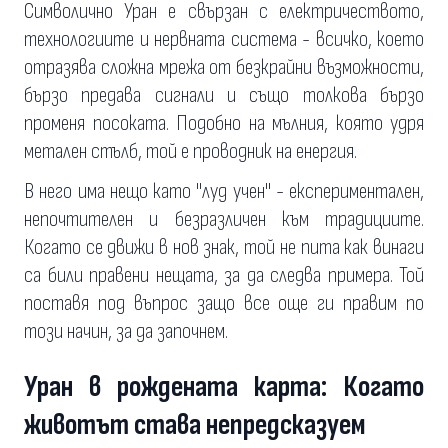
Символично Уран е свързан с електричеството,
технологиите и нервната система - всичко, което
отразява сложна мрежа от безкрайни възможности,
бързо предава сигнали и също толкова бързо
променя посоката. Подобно на мълния, която удря
метален стълб, той е проводник на енергия.
В него има нещо като "луд учен" - експериментален,
непочтителен и безразличен към традициите.
Когато се движи в нов знак, той не пита как винаги
са били правени нещата, за да следва примера. Той
поставя под въпрос защо все още ги правим по
този начин, за да започнем.
Уран в рождената карта: Когато
животът става непредсказуем