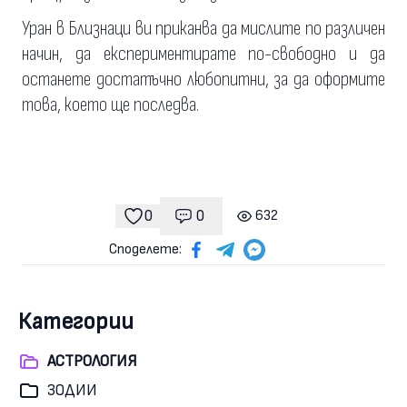
Уран в Близнаци ви приканва да мислите по различен
начин, да експериментирате по-свободно и да
останете достатъчно любопитни, за да оформите
това, което ще последва.
0
0
632
Коментари
гледания
харесвания
Споделете:
Категории
АСТРОЛОГИЯ
ЗОДИИ