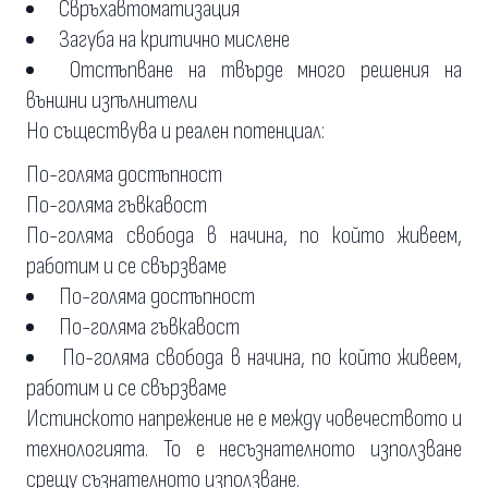
Свръхавтоматизация
Загуба на критично мислене
Отстъпване на твърде много решения на
външни изпълнители
Но съществува и реален потенциал:
По-голяма достъпност
По-голяма гъвкавост
По-голяма свобода в начина, по който живеем,
работим и се свързваме
По-голяма достъпност
По-голяма гъвкавост
По-голяма свобода в начина, по който живеем,
работим и се свързваме
Истинското напрежение не е между човечеството и
технологията. То е несъзнателното използване
срещу съзнателното използване.