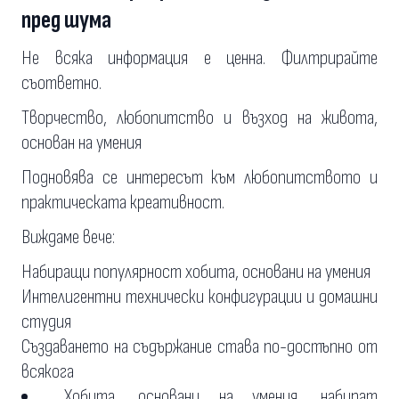
пред шума
Не всяка информация е ценна. Филтрирайте
съответно.
Творчество, любопитство и възход на живота,
основан на умения
Подновява се интересът към любопитството и
практическата креативност.
Виждаме вече:
Набиращи популярност хобита, основани на умения
Интелигентни технически конфигурации и домашни
студия
Създаването на съдържание става по-достъпно от
всякога
Хобита, основани на умения, набират