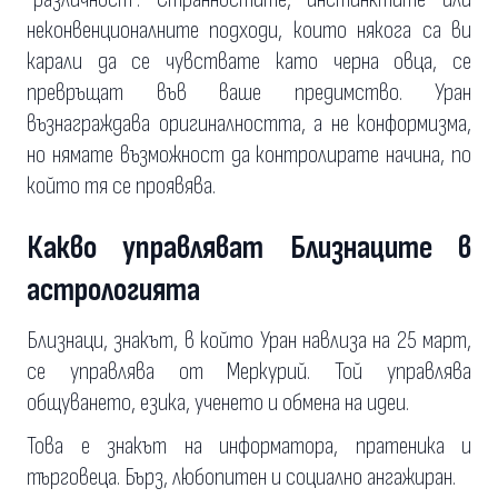
неконвенционалните подходи, които някога са ви
карали да се чувствате като черна овца, се
превръщат във ваше предимство. Уран
възнаграждава оригиналността, а не конформизма,
но нямате възможност да контролирате начина, по
който тя се проявява.
Какво управляват Близнаците в
астрологията
Близнаци, знакът, в който Уран навлиза на 25 март,
се управлява от Меркурий. Той управлява
общуването, езика, ученето и обмена на идеи.
Това е знакът на информатора, пратеника и
търговеца. Бърз, любопитен и социално ангажиран.