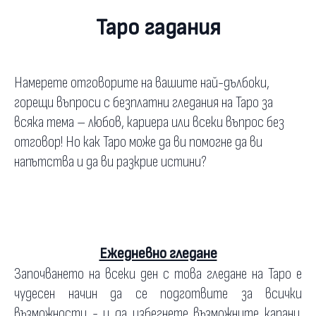
Таро гадания
Намерете отговорите на вашите най-дълбоки,
горещи въпроси с безплатни гледания на Таро за
всяка тема – любов, кариера или всеки въпрос без
отговор! Но как Таро може да ви помогне да ви
напътства и да ви разкрие истини?
Ежедневно гледане
Започването на всеки ден с това гледане на Таро е
чудесен начин да се подготвите за всички
възможности - и да избегнете възможните капани.