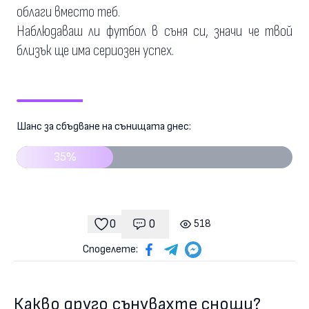
облаги вместо теб.
Наблюдаваш ли футбол в съня си, значи че твой
близък ще има сериозен успех.
Шанс за сбъдване на сънищата днес:
35%
0
0
518
Коментари
гледания
харесвания
Споделете:
Какво друго сънувахте снощи?