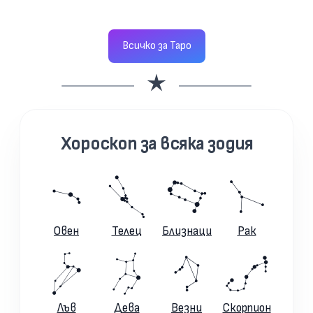
Всичко за Таро
Хороскоп за всяка зодия
Овен
Телец
Близнаци
Рак
Лъв
Дева
Везни
Скорпион