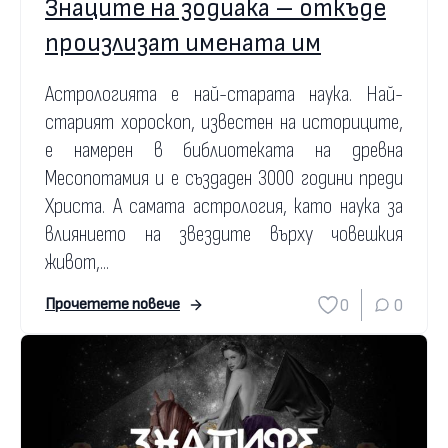
Знаците на зодиака – откъде
произлизат имената им
Астрологията е най-старата наука. Най-
старият хороскоп, известен на историците,
е намерен в библиотеката на древна
Месопотамия и е създаден 3000 години преди
Христа. А самата астрология, като наука за
влиянието на звездите върху човешкия
живот,...
0
0
Прочетете повече