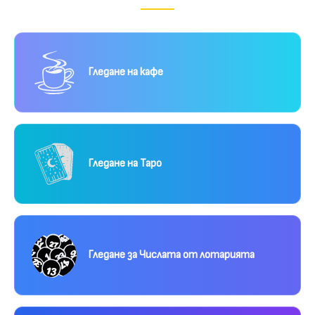
Гледане на кафе
Гледане на Таро
Гледане за Числата от лотарията