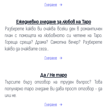
Гледане
Ежедневно гледане за любов на Таро
Разберете какво ви очаква всеки ден в романтичен
план с помощта на любовното си четене на Таро.
Гореща среща? Драма? Самотна вечер? Разберете
какво да очаквате сега...
Гледане
Да / Не таро
Търсите бърз отговор на труден въпрос? Това
популярно таро гледане Ви дава прост отговор - да
или не.
Гледане