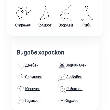
Стрелец
Козирог
Водолей
Риби
Видове хороскоп
Дневен
Зодиакален
Седмичен
Любовен
Месечен
Работен
Годишен
Здравен