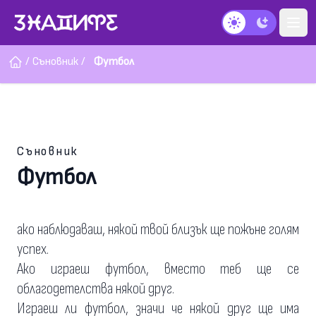
Тъмен режим
/
Съновник
/
Футбол
Съновник
Футбол
ако наблюдаваш, някой твой близък ще пожъне голям
успех.
Ако играеш футбол, вместо теб ще се
облагодетелства някой друг.
Играеш ли футбол, значи че някой друг ще има