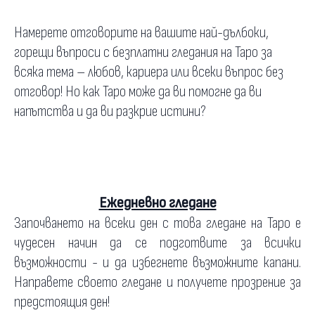
Намерете отговорите на вашите най-дълбоки,
горещи въпроси с безплатни гледания на Таро за
всяка тема – любов, кариера или всеки въпрос без
отговор! Но как Таро може да ви помогне да ви
напътства и да ви разкрие истини?
Ежедневно гледане
Започването на всеки ден с това гледане на Таро е
чудесен начин да се подготвите за всички
възможности - и да избегнете възможните капани.
Направете своето гледане и получете прозрение за
предстоящия ден!