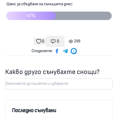
Шанс за сбъдване на сънищата днес:
47%
0
0
299
Коментари
гледания
харесвания
Споделете:
Какво друго сънувахте снощи?
Последно сънувани