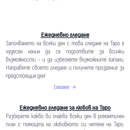
Ежедневно гледане
Започването на всеки ден с това гледане на Таро е
чудесен начин да се подготвите за всички
възможности - и да избегнете възможните капани.
Направете своето гледане и получете прозрение за
предстоящия ден!
Гледане
Ежедневно гледане за любов на Таро
Разберете какво ви очаква всеки ден в романтичен
план с помощта на любовното си четене на Таро.