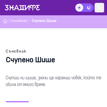
Тъмен режим
/
Съновник
/
Счупено Шише
Съновник
Счупено Шише
Счупиш ли шише, значи ще нараниш човек, който те
обича от много време.