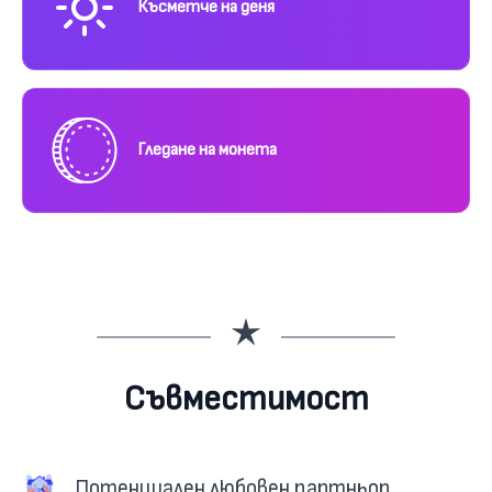
Късметче на деня
Гледане на монета
Съвместимост
Потенциален любовен партньор