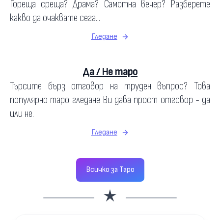
Гореща среща? Драма? Самотна вечер? Разберете
какво да очаквате сега...
Гледане
Да / Не таро
Търсите бърз отговор на труден въпрос? Това
популярно таро гледане Ви дава прост отговор - да
или не.
Гледане
Всичко за Таро