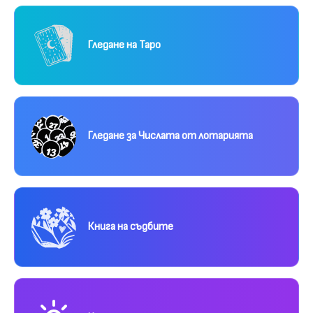
Гледане на Таро
Гледане за Числата от лотарията
Книга на съдбите