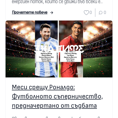
енергиен поток, който се движи във всеки е...
0
0
Прочетете повече
Меси срещу Роналдо:
Футболното съперничество,
предначертано от съдбата