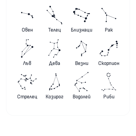
Овен
Телец
Близнаци
Рак
Лъв
Дева
Везни
Скорпион
Стрелец
Козирог
Водолей
Риби