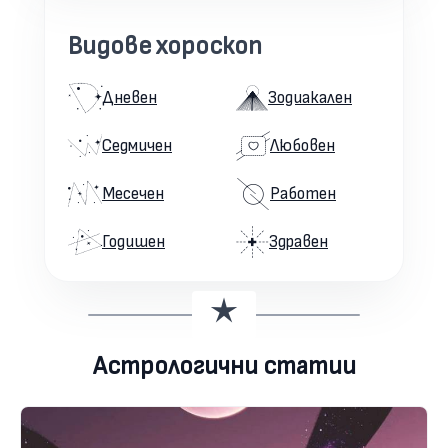
Видове хороскоп
Дневен
Зодиакален
Седмичен
Любовен
Месечен
Работен
Годишен
Здравен
Астрологични статии