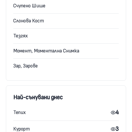
Счупено Шише
Слонова Кост
Тезгях
Момент, Моментална Снимка
Зар, Зарове
Най-сънувани днес
4
Тепих
3
Курорт