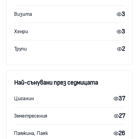
3
Визита
3
Хенри
2
Трупи
Най-сънувани през седмицата
37
Циганин
27
Земетресения
26
Паяжина, Паяк