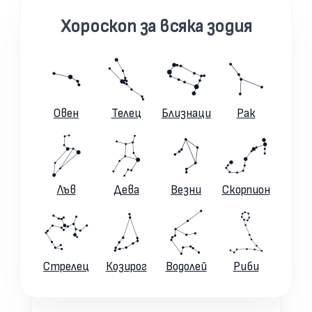
Хороскоп за всяка зодия
Овен
Телец
Близнаци
Рак
Лъв
Дева
Везни
Скорпион
Стрелец
Козирог
Водолей
Риби