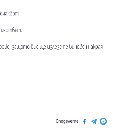
 очакват.
съществят.
рове, защото вие ще излезете виновен накрая.
Споделете: