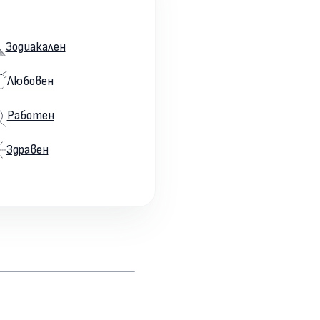
Зодиакален
Любовен
Работен
Здравен