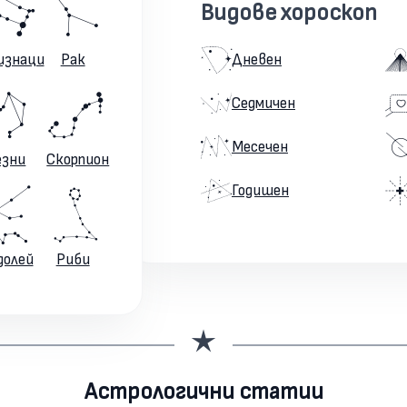
Видове хороскоп
изнаци
Рак
Дневен
Седмичен
Месечен
езни
Скорпион
Годишен
долей
Риби
Астрологични статии