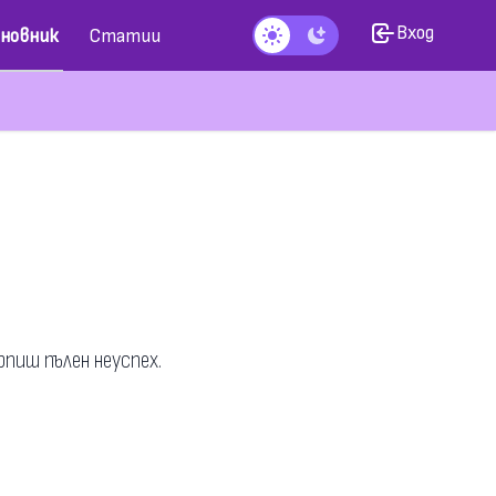
Вход
новник
Статии
Тъмен режим
рпиш пълен неуспех.