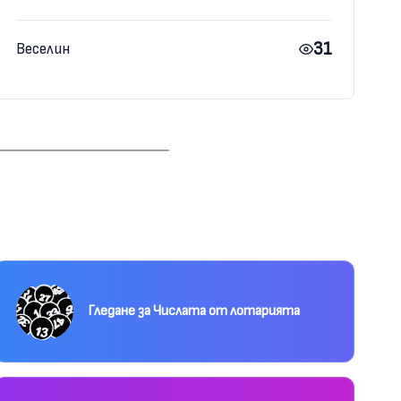
31
Веселин
Гледане за Числата от лотарията