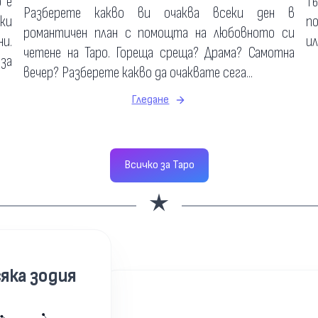
о е
Т
Разберете какво ви очаква всеки ден в
ки
по
романтичен план с помощта на любовното си
и.
ил
четене на Таро. Гореща среща? Драма? Самотна
 за
вечер? Разберете какво да очаквате сега...
Гледане
Всичко за Таро
яка зодия