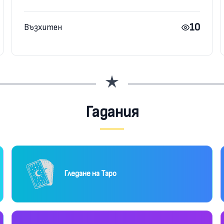
10
Възхитен
Гадания
Гледане на Таро