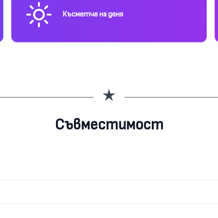
Късметче на деня
Съвместимост