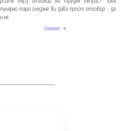
ърсите бърз отговор на труден въпрос? Това
пулярно таро гледане Ви дава прост отговор - да
и не.
Гледане