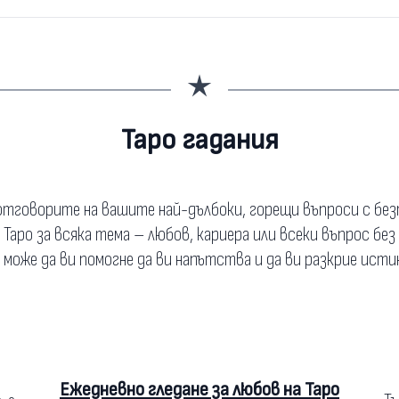
Таро гадания
тговорите на вашите най-дълбоки, горещи въпроси с бе
а Таро за всяка тема – любов, кариера или всеки въпрос без
о може да ви помогне да ви напътства и да ви разкрие исти
Ежедневно гледане за любов на Таро