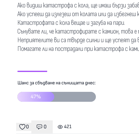
Ако видиш катастрофа с кола, ще имаш бързи заба
Ако успееш да излезеш от колата или да избегнеш
Катастрофата с кола вещае и загуба на пари.
Сънувате ли, че катастрофирате с камион, това е 
Неприятелите ви са твърде силни и ще успеят да 
Помагате ли на пострадали при катастрофа с камио
Шанс за сбъдване на сънищата днес:
47%
0
0
421
Коментари
гледания
харесвания