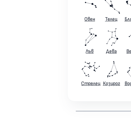
Овен
Телец
Бл
Лъв
Дева
В
Стрелец
Козирог
Во