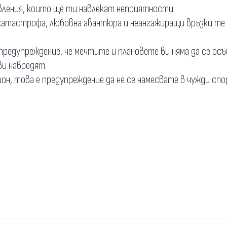
вления, които ще ти навлекат неприятности.
 катастрофа, любовна авантюра и неангажиращи връзки те
предупреждение, че мечтите и плановете ви няма да се о
ви навредят.
н, това е предупреждение да не се намесвате в чужди спо