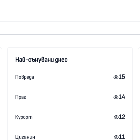
Най-сънувани днес
15
Повреда
14
Праг
12
Курорт
11
Циганин