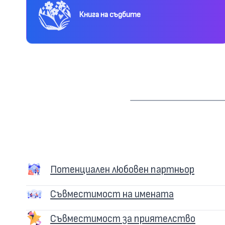
Книга на съдбите
Потенциален любовен партньор
Съвместимост на имената
Съвместимост за приятелство