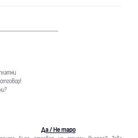
зплатни
 отговор!
ни?
Да / Не таро