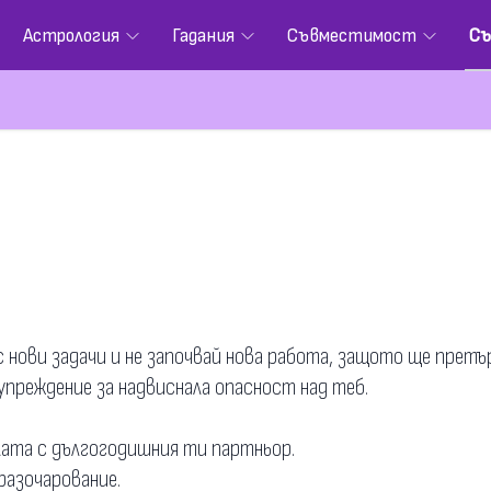
Астрология
Гадания
Съвместимост
Съ
с нови задачи и не започвай нова работа, защото ще претъ
упреждение за надвиснала опасност над теб.
лата с дългогодишния ти партньор.
разочарование.