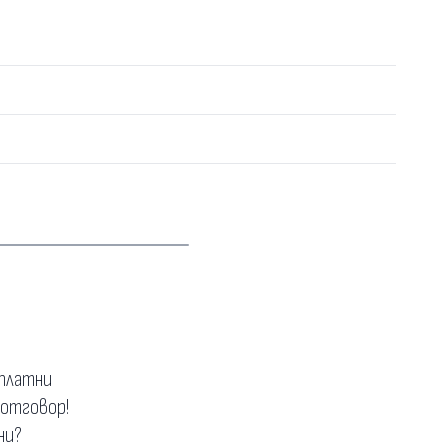
зплатни
 отговор!
ни?