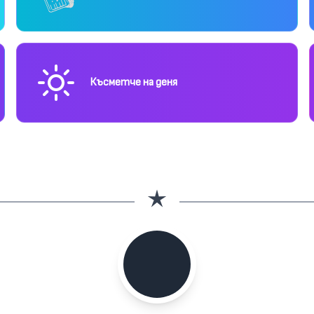
Късметче на деня