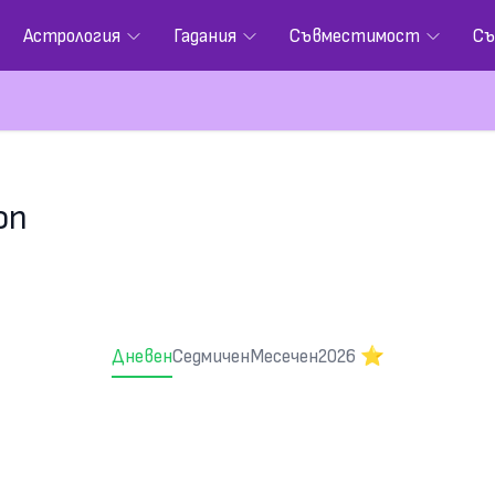
Астрология
Гадания
Съвместимост
Съ
оп
Дневен
Седмичен
Месечен
2026 ⭐