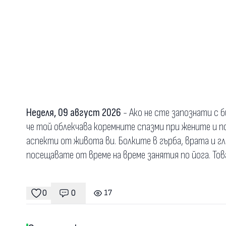
Неделя, 09 август 2026
- Ако не сте запознати с б
че той облекчава коремните спазми при жените и п
аспекти от живота ви. Болките в гърба, врата и г
посещавате от време на време занятия по йога. Тов
0
0
17
Коментари
гледания
харесвания