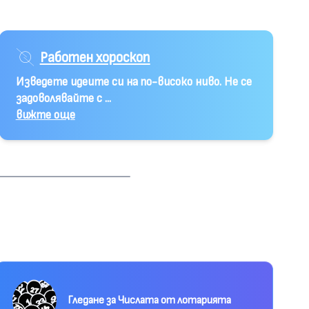
Работен хороскоп
Изведете идеите си на по-високо ниво. Не се
задоволявайте с ...
вижте още
Гледане за Числата от лотарията