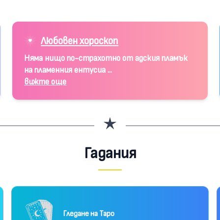
Любовен хороскоп
Няма нищо по-страхотно от адския пламък
на пламенния ентусиа ...
вижте още
Гадания
Гледане на Таро