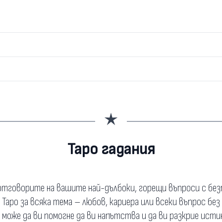
Таро гадания
тговорите на вашите най-дълбоки, горещи въпроси с бе
а Таро за всяка тема – любов, кариера или всеки въпрос без
о може да ви помогне да ви напътства и да ви разкрие исти