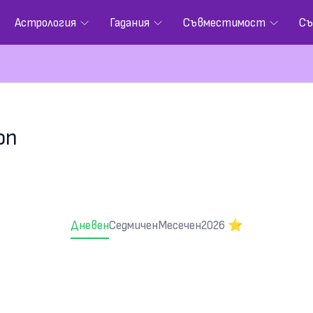
Астрология
Гадания
Съвместимост
Съ
оп
Дневен
Седмичен
Месечен
2026 ⭐