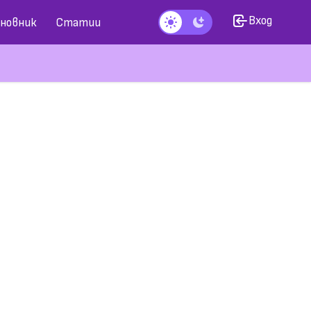
Вход
новник
Статии
Тъмен режим