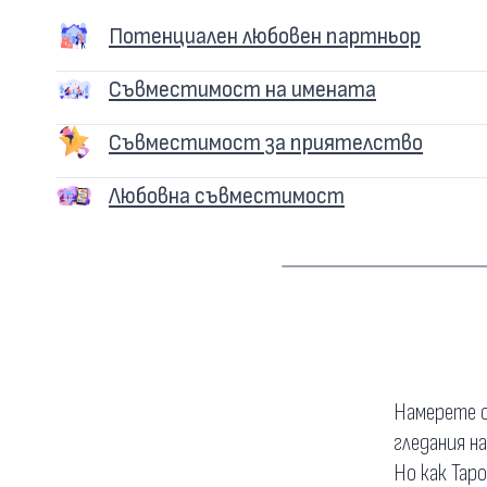
Потенциален любовен партньор
Съвместимост на имената
Съвместимост за приятелство
Любовна съвместимост
Намерете о
гледания н
Но как Тар