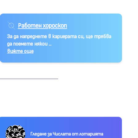
Работен хороскоп
За да напреднете в кариерата си, ще трябва
да поемете някои ...
вижте още
Гледане за Числата от лотарията