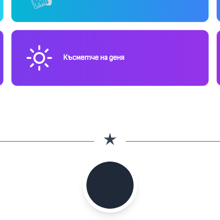
Късметче на деня