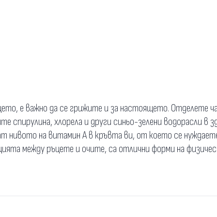
ето, е важно да се грижите и за настоящето. Отделете ч
е спирулина, хлорела и други синьо-зелени водорасли в з
т нивото на витамин А в кръвта ви, от което се нуждаете
ията между ръцете и очите, са отлични форми на физичес