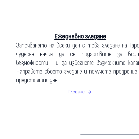
Ежедневно гледане
Започването на всеки ден с това гледане на Тар
чудесен начин да се подготвите за всич
възможности - и да избегнете възможните капан
Направете своето гледане и получете прозрение
предстоящия ден!
Гледане