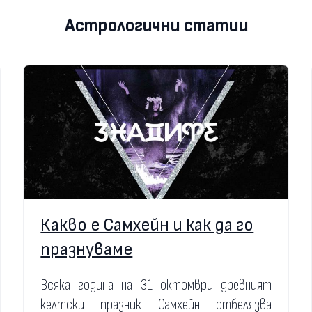
Астрологични статии
Какво е Самхейн и как да го
празнуваме
Всяка година на 31 октомври древният
келтски празник Самхейн отбелязва