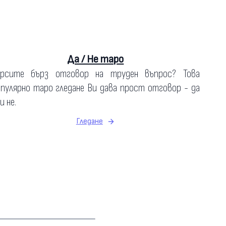
Да / Не таро
ърсите бърз отговор на труден въпрос? Това
пулярно таро гледане Ви дава прост отговор - да
и не.
Гледане