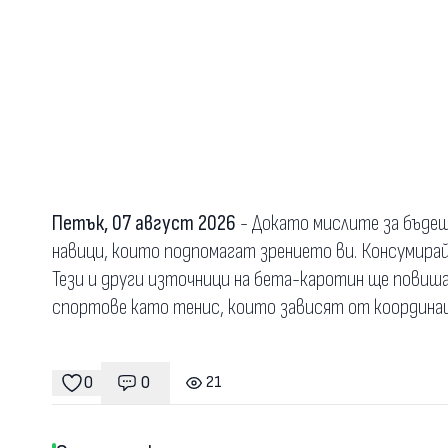
Петък, 07 август 2026
- Докато мислите за бъдещ
навици, които подпомагат зрението ви. Консумирайт
Тези и други източници на бета-каротин ще повиша
спортове като тенис, които зависят от координац
0
0
21
Коментари
гледания
харесвания