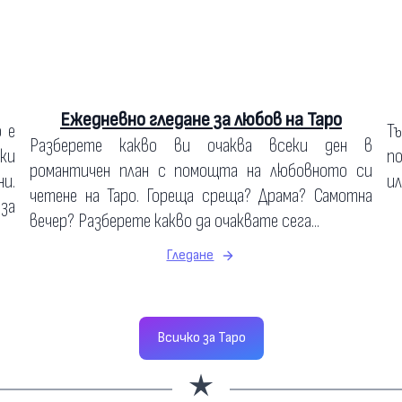
Ежедневно гледане за любов на Таро
о е
Т
Разберете какво ви очаква всеки ден в
ки
по
романтичен план с помощта на любовното си
и.
ил
четене на Таро. Гореща среща? Драма? Самотна
 за
вечер? Разберете какво да очаквате сега...
Гледане
Всичко за Таро