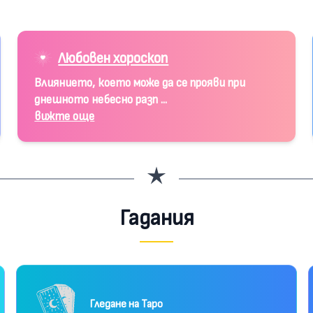
Любовен хороскоп
Влиянието, което може да се прояви при
днешното небесно разп ...
вижте още
Гадания
Гледане на Таро