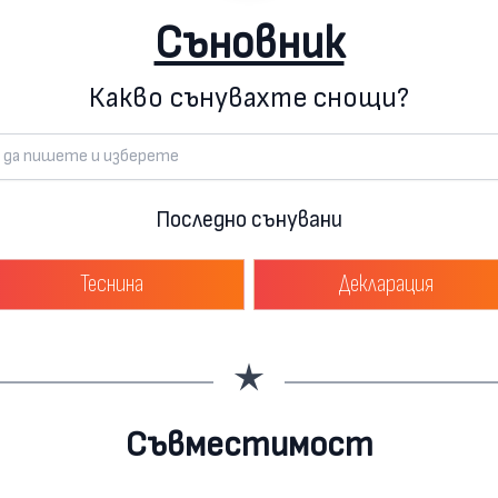
Съновник
Какво сънувахте снощи?
Последно сънувани
Теснина
Декларация
Съвместимост