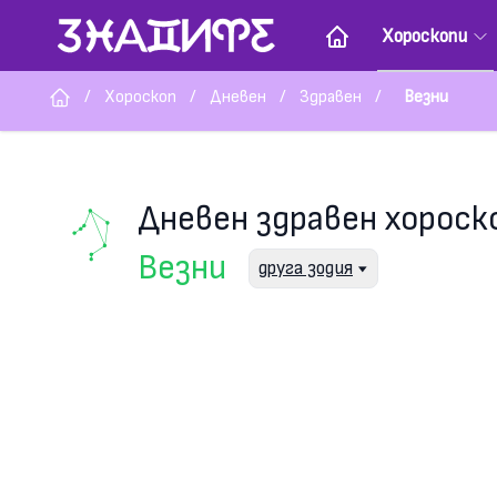
Хороскопи
/
Хороскоп
/
Дневен
/
Здравен
/
Везни
Дневен здравен хороск
Везни
друга зодия