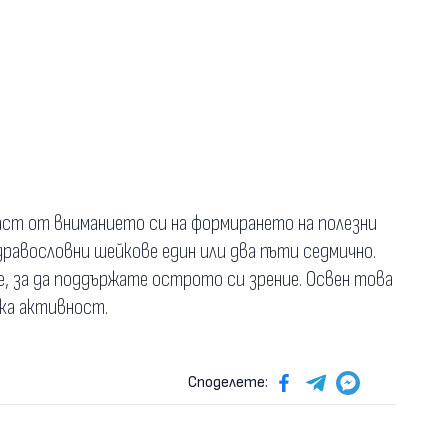
аст от вниманието си на формирането на полезни
дравословни шейкове един или два пъти седмично.
, за да поддържате острото си зрение. Освен това
ка активност.
Споделете: