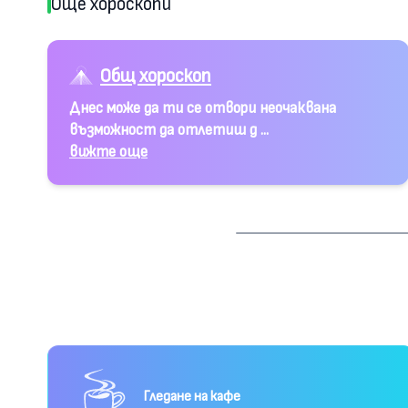
Още хороскопи
Общ хороскоп
Днес може да ти се отвори неочаквана
възможност да отлетиш д ...
вижте още
Гледане на кафе