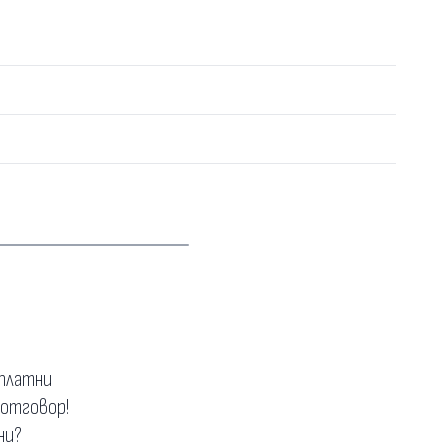
зплатни
 отговор!
ни?